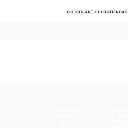
CURSOS
ARTÍCULOS
TIENDA
C
NOSOTROS
FACEBO
ARTÍCULOS
YOUTUB
CURSOS
INSTAG
CONTACTO
TWITTE