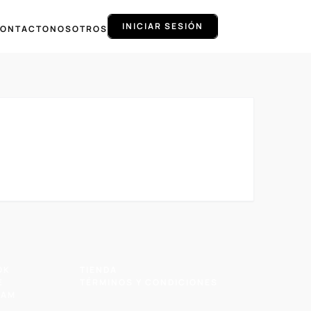
INICIAR SESIÓN
ONTACTO
NOSOTROS
OK
TIENDA
E
TÉRMINOS Y CONDICIONES
RAM
R