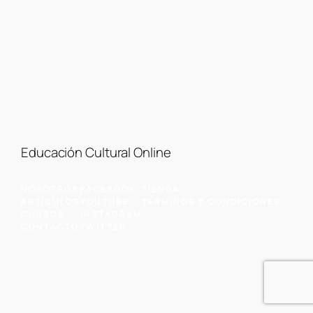
Educación Cultural Online
NOSOTROS
FACEBOOK
TIENDA
ARTÍCULOS
YOUTUBE
TÉRMINOS Y CONDICIONES
CURSOS
INSTAGRAM
CONTACTO
TWITTER