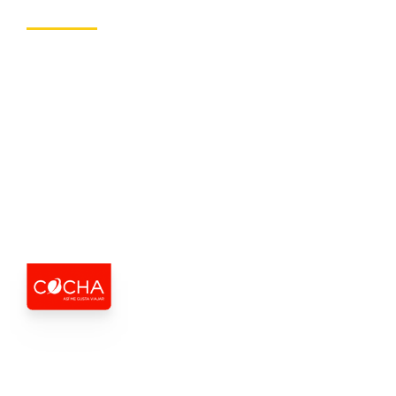
Explora el legado del mundo con una mirada
experta. Red Cultural y COCHA te llevan a
recorrer ciudades icónicas a través de
vivencias culturales inigualables, guiadas por
las historiadoras
Magdalena Merbilháa
y
Bárbara Bustamante
. Un viaje diseñado para
quienes buscan profundidad y sentido.
ASÍ ME
.
GUSTA VIAJAR