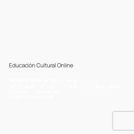
Educación Cultural Online
NOSOTROS
FACEBOOK
TIENDA
ARTÍCULOS
YOUTUBE
TÉRMINOS Y CONDICIONES
CURSOS
INSTAGRAM
CONTACTO
TWITTER