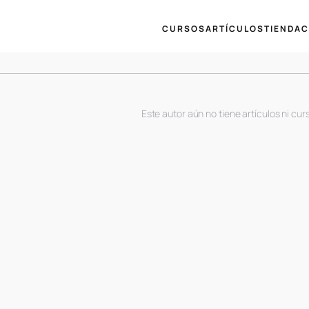
CURSOS
ARTÍCULOS
TIENDA
C
Este autor aún no tiene artículos ni cur