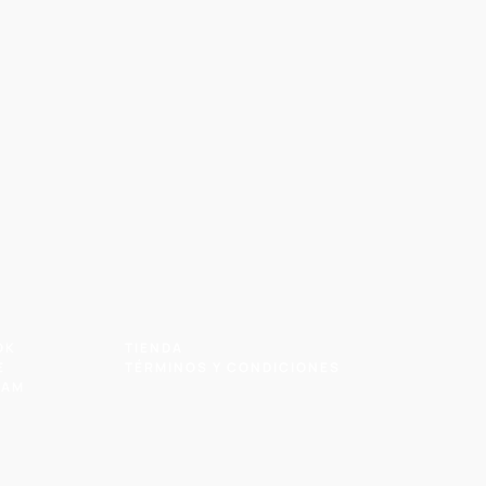
OK
TIENDA
E
TÉRMINOS Y CONDICIONES
RAM
R