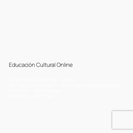
Educación Cultural Online
NOSOTROS
FACEBOOK
TIENDA
ARTÍCULOS
YOUTUBE
TÉRMINOS Y CONDICIONES
CURSOS
INSTAGRAM
CONTACTO
TWITTER