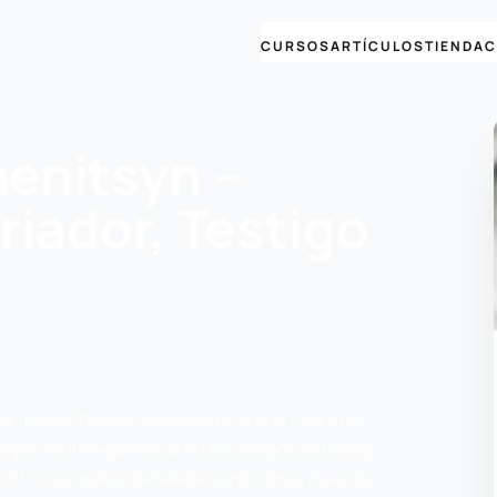
CURSOS
ARTÍCULOS
TIENDA
C
enitsyn –
riador, Testigo
r Joseph Pearce se centra en la vida y obra del
u impactante experiencia en los campos de trabajo
a. El curso analiza detalladamente obras clave de