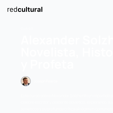
CURSO
Alexander Solzh
Novelista, Histo
y Profeta
Joseph Pearce
Este curso sobre Alexander Solzhenitsyn impartido po
célebre escritor y disidente soviético, explorando s
soviéticos y su profunda crítica al régimen comunist