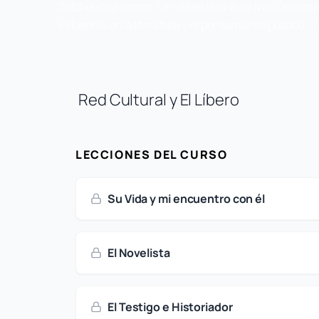
Solzhenitsyn como "Un día en la vida de Iván Denísovi
influencia en la literatura y el pensamiento político.…
Red Cultural y El Líbero
LECCIONES DEL CURSO
Su Vida y mi encuentro con él
El Novelista
El Testigo e Historiador