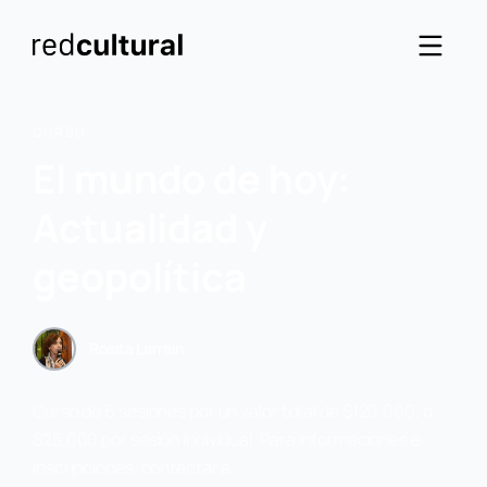
CURSO
El mundo de hoy:
Actualidad y
geopolítica
Rosita Larraín
Curso de 6 sesiones por un valor total de $120.000, o
$25.000 por sesión individual. Para informaciones e
inscripciones, contactar a