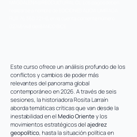
MAGDALENA@REDCULTURAL.CL. Los pagos deben
realizarse a nombre de EDICIONES ALICIA LIMITADA,
RUT 76.360.721-6, en la cuenta corriente número
02746948 del BANCO BICE.
Este curso ofrece un análisis profundo de los
conflictos y cambios de poder más
relevantes del panorama global
contemporáneo en 2026. A través de seis
sesiones, la historiadora Rosita Larraín
aborda temáticas críticas que van desde la
inestabilidad en el
Medio Oriente
y los
movimientos estratégicos del
ajedrez
geopolítico
, hasta la situación política en