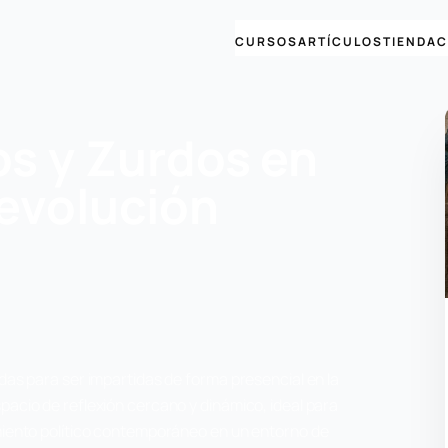
CURSOS
ARTÍCULOS
TIENDA
C
os y Zurdos en
evolución
das para ser impartidas de forma presencial en la
acio de reflexión cercano y dinámico, ideal para
miento político contemporáneo en un entorno de