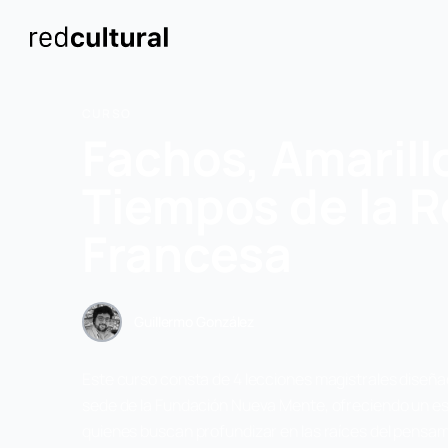
CURSO
Fachos, Amarill
Tiempos de la R
Francesa
Guillermo González
Este curso consta de 4 lecciones magistrales diseña
sede de la Fundación Nueva Mente, ofreciendo un esp
quienes buscan profundizar en las raíces del pensa