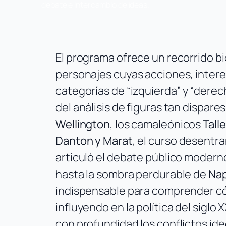
debate e intercambio de ideas.
El programa ofrece un recorrido bi
personajes cuyas acciones, inter
categorías de “izquierda” y “derec
del análisis de figuras tan dispar
Wellington
, los camaleónicos
Tall
Danton y Marat
, el curso desentr
articuló el debate público moderno
hasta la sombra perdurable de
Na
indispensable para comprender có
influyendo en la política del siglo
con profundidad los conflictos ide