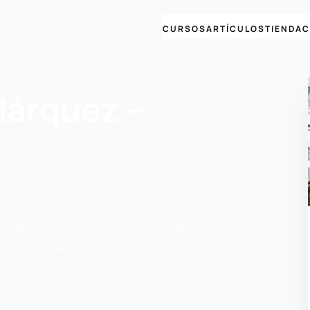
CURSOS
ARTÍCULOS
TIENDA
C
Márquez –
adas en un formato narrativo y analítico, lo que
olvente, ideal para sumergirse en el universo