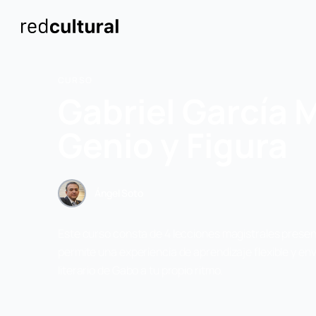
CURSO
Gabriel García 
Genio y Figura
Ángel Soto
Este curso consta de 4 lecciones magistrales present
permite una experiencia de aprendizaje flexible y env
literario de Gabo a tu propio ritmo.