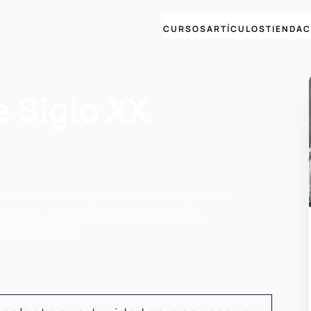
CURSOS
ARTÍCULOS
TIENDA
C
e Siglo XX
y media de duración. La narración se complementa
, dibujos, fotografías, mapas, caricaturas,
elacionado al tema.