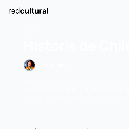
CURSO
Historia de Chil
Isabel Eluchans
El curso consta de 14 clases expositivas de 1 hora 
con un amplio apoyo audiovisual, que incluye pinturas
sátiras políticas, diarios, revistas, cine y literatura r