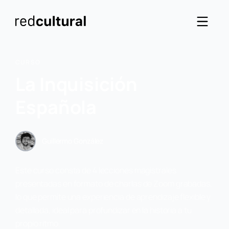
CURSO
La Inquisición
Española
Guillermo González
Este curso consta de 4 lecciones magistrales
presentadas en formato de charlas de Zoom grabadas,
lo que permite una experiencia de aprendizaje flexible y
detallada, ideal para profundizar en la historia a tu
propio ritmo.