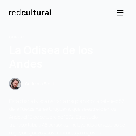
CURSO
La Odisea de los
Andes
Guillermo Scott
Esta charla busca narrar la trágica historia del vuelo 571
de la Fuerza Aérea Uruguaya, que se estrelló en los
Andes el 13 de octubre de 1972. Este vuelo
transportaba a 45 personas, incluyendo a un equipo de
rugby uruguayo y sus familiares y amigos. La