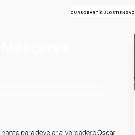
CURSOS
ARTÍCULOS
TIENDA
C
n Máscaras
ntadas en formato de charlas de Zoom grabadas,
nda y flexible, disponible en modalidad on-demand
cinante para develar al verdadero
Oscar