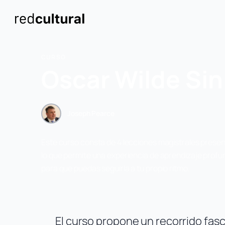
CURSO
Oscar Wilde Si
Joseph Pearce
Este curso consta de 4 lecciones magistrales prese
lo que permite una experiencia de aprendizaje profu
para que puedas seguirla a tu propio ritmo.
El curso propone un recorrido fas