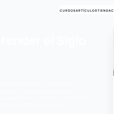
CURSOS
ARTÍCULOS
TIENDA
C
tender el Siglo
 inmersión profunda en los acontecimientos,
lo pasado y que continúan resonando en el
so proporciona las herramientas necesarias para
fíos que enfrentamos en el siglo XXI.