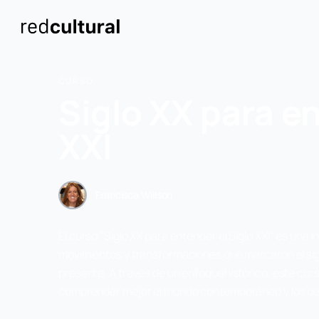
CURSO
Siglo XX para en
XXI
Francisca Willson
El curso "Siglo XX para entender el Siglo XXI" es una
movimientos y transformaciones que marcaron el sig
presente. A través de un enfoquehistórico, este cur
comprender mejor el mundo contemporáneo y los desa