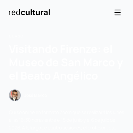
CURSO
Visitando Firenze: el
Museo de San Marco y
el Beato Angélico
José Blanco
Curso online en formato Zoom que se realizará los lunes
a las 16:30 horas entre el 15 de junio y el 6 de julio de
2026. A lo largo de cuatro sesiones, el profesor José