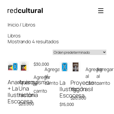
Saltar
al
contenido
Inicio
/ Libros
Libros
Mostrando 4 resultados
$
30,000
Agregar
Agregar
Agregar
al
al
al
Agregar
Anarquismo
Anarquismo:
La
Proyecto
carrito
carrito
carrito
al
+ La
Una
Ilustración
Yggdrasil
carrito
Ilustración
historia
Escocesa
$
20,000
Escocesa
$
25,000
$
15,000