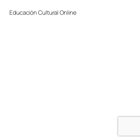
Educación Cultural Online
NOSOTROS
FACEBOOK
TIENDA
ARTÍCULOS
YOUTUBE
TÉRMINOS Y CONDICIONES
CURSOS
INSTAGRAM
CONTACTO
TWITTER