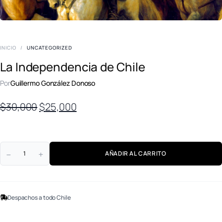
INICIO
/
UNCATEGORIZED
La Independencia de Chile
Por
Guillermo González Donoso
El
El
$
30,000
$
25,000
precio
precio
original
actual
era:
es:
AÑADIR AL CARRITO
$30,000.
$25,000.
Despachos a todo Chile