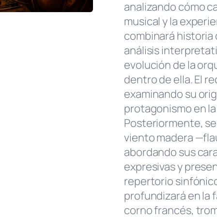
analizando cómo ca
musical y la experi
combinará historia 
análisis interpreta
evolución de la orq
dentro de ella. El 
examinando su orig
protagonismo en la
Posteriormente, se
viento madera —flau
abordando sus carac
expresivas y presen
repertorio sinfónic
profundizará en la 
corno francés, tro