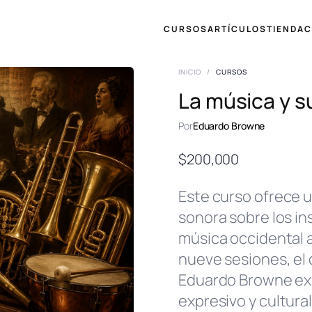
CURSOS
ARTÍCULOS
TIENDA
C
INICIO
/
CURSOS
La música y s
Por
Eduardo Browne
$
200,000
Este curso ofrece u
sonora sobre los i
música occidental a 
nueve sesiones, el 
Eduardo Browne expl
expresivo y cultural