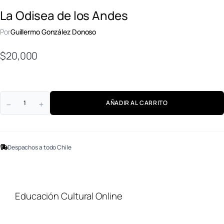
La Odisea de los Andes
Por
Guillermo González Donoso
$
20,000
AÑADIR AL CARRITO
Despachos a todo Chile
Educación Cultural Online
NOSOTROS
FACEBOOK
TIENDA