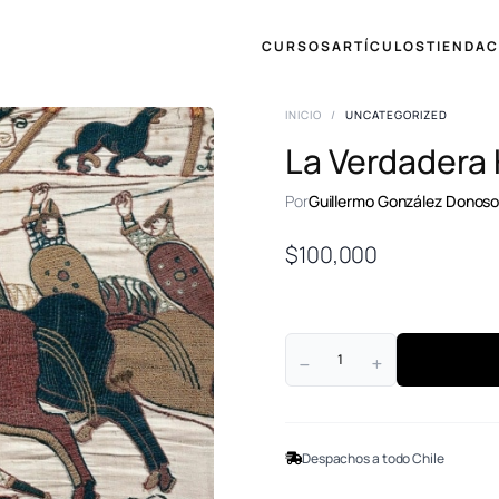
CURSOS
ARTÍCULOS
TIENDA
C
INICIO
/
UNCATEGORIZED
La Verdadera H
Por
Guillermo González Donos
$
100,000
Despachos a todo Chile