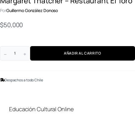
Margaret Thatcher – Restaurant El Toro
Por
Guillermo González Donoso
$
50,000
AÑADIR AL CARRITO
Despachos a todo Chile
Educación Cultural Online
NOSOTROS
FACEBOOK
TIENDA
ARTÍCULOS
YOUTUBE
TÉRMINOS Y CONDICIONES