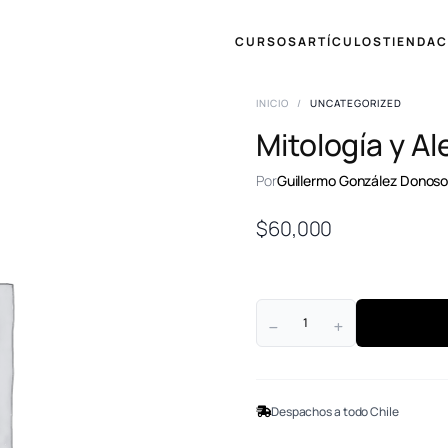
CURSOS
ARTÍCULOS
TIENDA
C
INICIO
/
UNCATEGORIZED
Mitología y Al
Por
Guillermo González Donos
$
60,000
Despachos a todo Chile