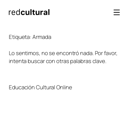
Saltar
al
contenido
Etiqueta:
Armada
Lo sentimos, no se encontró nada. Por favor,
intenta buscar con otras palabras clave.
Educación Cultural Online
NOSOTROS
FACEBOOK
TIENDA
ARTÍCULOS
YOUTUBE
TÉRMINOS Y CONDICIONES
CURSOS
INSTAGRAM
CONTACTO
TWITTER