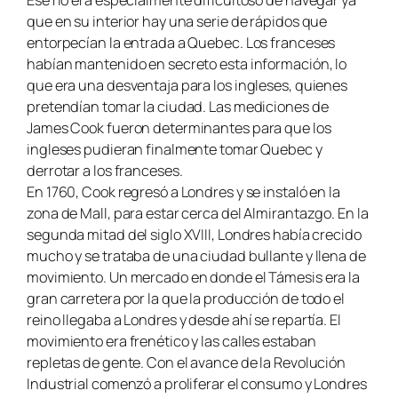
que en su interior hay una serie de rápidos que
entorpecían la entrada a Quebec. Los franceses
habían mantenido en secreto esta información, lo
que era una desventaja para los ingleses, quienes
pretendían tomar la ciudad. Las mediciones de
James Cook fueron determinantes para que los
ingleses pudieran finalmente tomar Quebec y
derrotar a los franceses.
En 1760, Cook regresó a Londres y se instaló en la
zona de Mall, para estar cerca del Almirantazgo. En la
segunda mitad del siglo XVIII, Londres había crecido
mucho y se trataba de una ciudad bullante y llena de
movimiento. Un mercado en donde el Támesis era la
gran carretera por la que la producción de todo el
reino llegaba a Londres y desde ahí se repartía. El
movimiento era frenético y las calles estaban
repletas de gente. Con el avance de la Revolución
Industrial comenzó a proliferar el consumo y Londres