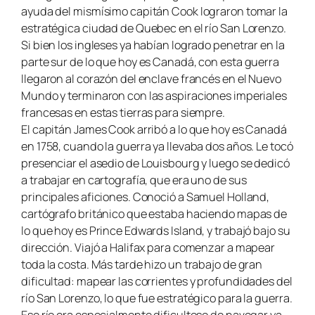
ayuda del mismísimo capitán Cook lograron tomar la
estratégica ciudad de Quebec en el río San Lorenzo.
Si bien los ingleses ya habían logrado penetrar en la
parte sur de lo que hoy es Canadá, con esta guerra
llegaron al corazón del enclave francés en el Nuevo
Mundo y terminaron con las aspiraciones imperiales
francesas en estas tierras para siempre.
El capitán James Cook arribó a lo que hoy es Canadá
en 1758, cuando la guerra ya llevaba dos años. Le tocó
presenciar el asedio de Louisbourg y luego se dedicó
a trabajar en cartografía, que era uno de sus
principales aficiones. Conoció a Samuel Holland,
cartógrafo británico que estaba haciendo mapas de
lo que hoy es Prince Edwards Island, y trabajó bajo su
dirección. Viajó a Halifax para comenzar a mapear
toda la costa. Más tarde hizo un trabajo de gran
dificultad: mapear las corrientes y profundidades del
río San Lorenzo, lo que fue estratégico para la guerra.
Ese río era especialmente dificultoso de navegar ya