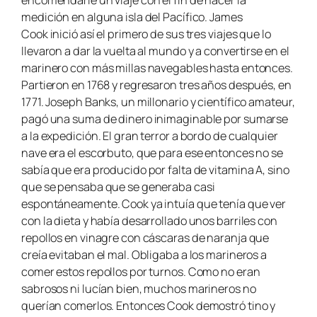
medición en alguna isla del Pacífico. James
Cook inició así el primero de sus tres viajes que lo
llevaron a dar la vuelta al mundo y a convertirse en el
marinero con más millas navegables hasta entonces.
Partieron en 1768 y regresaron tres años después, en
1771. Joseph Banks, un millonario y científico amateur,
pagó una suma de dinero inimaginable por sumarse
a la expedición. El gran terror a bordo de cualquier
nave era el escorbuto, que para ese entonces no se
sabía que era producido por falta de vitamina A, sino
que se pensaba que se generaba casi
espontáneamente. Cook ya intuía que tenía que ver
con la dieta y había desarrollado unos barriles con
repollos en vinagre con cáscaras de naranja que
creía evitaban el mal. Obligaba a los marineros a
comer estos repollos por turnos. Como no eran
sabrosos ni lucían bien, muchos marineros no
querían comerlos. Entonces Cook demostró tino y