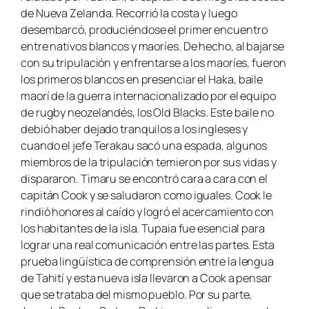
de Nueva Zelanda. Recorrió la costa y luego
desembarcó, produciéndose el primer encuentro
entre nativos blancos y maoríes. De hecho, al bajarse
con su tripulación y enfrentarse a los maoríes, fueron
los primeros blancos en presenciar el
Haka
, baile
maorí de la guerra internacionalizado por el equipo
de rugby neozelandés, los Old Blacks. Este baile no
debió haber dejado tranquilos a los ingleses y
cuando el jefe Terakau sacó una espada, algunos
miembros de la tripulación temieron por sus vidas y
dispararon. Timaru se encontró cara a cara con el
capitán Cook y se saludaron como iguales. Cook le
rindió honores al caído y logró el acercamiento con
los habitantes de la isla. Tupaia fue esencial para
lograr una real comunicación entre las partes. Esta
prueba lingüística de comprensión entre la lengua
de Tahití y esta nueva isla llevaron a Cook a pensar
que se trataba del mismo pueblo. Por su parte,