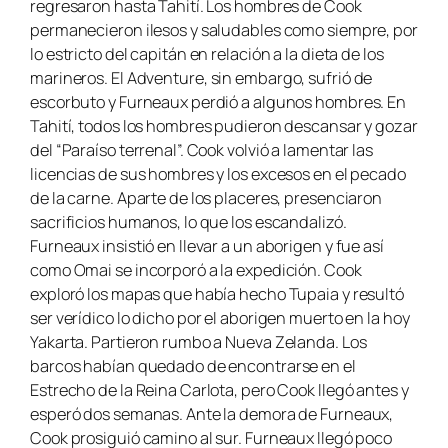
regresaron hasta Tahití. Los hombres de Cook
permanecieron ilesos y saludables como siempre, por
lo estricto del capitán en relación a la dieta de los
marineros. El
Adventure
, sin embargo, sufrió de
escorbuto y Furneaux perdió a algunos hombres. En
Tahití, todos los hombres pudieron descansar y gozar
del “Paraíso terrenal”. Cook volvió a lamentar las
licencias de sus hombres y los excesos en el pecado
de la carne. Aparte de los placeres, presenciaron
sacrificios humanos, lo que los escandalizó.
Furneaux insistió en llevar a un aborigen y fue así
como Omai se incorporó a la expedición. Cook
exploró los mapas que había hecho Tupaia y resultó
ser verídico lo dicho por el aborigen muerto en la hoy
Yakarta. Partieron rumbo a Nueva Zelanda. Los
barcos habían quedado de encontrarse en el
Estrecho de la Reina Carlota, pero Cook llegó antes y
esperó dos semanas. Ante la demora de Furneaux,
Cook prosiguió camino al sur. Furneaux llegó poco