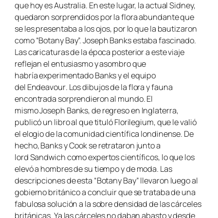
que hoy es Australia. En este lugar, la actual Sidney,
quedaron sorprendidos por la flora abundante que
se les presentaba a los ojos, por lo que la bautizaron
como “Botany Bay”. Joseph Banks estaba fascinado.
Las caricaturas de la época posterior a este viaje
reflejan el entusiasmo y asombro que
habría experimentado Banks y el equipo
del
Endeavour
. Los dibujos de la flora y fauna
encontrada sorprendieron al mundo. El
mismo Joseph Banks, de regreso en Inglaterra,
publicó un libro al que tituló
Florilegium
, que le valió
el elogio de la comunidad científica londinense. De
hecho, Banks y Cook se retrataron junto a
lord Sandwich como expertos científicos, lo que los
elevó a hombres de su tiempo y de moda. Las
descripciones de esta “Botany Bay” llevaron luego al
gobierno británico a concluir que se trataba de una
fabulosa solución a la sobre densidad de las cárceles
británicas. Ya las cárceles no daban abasto y desde