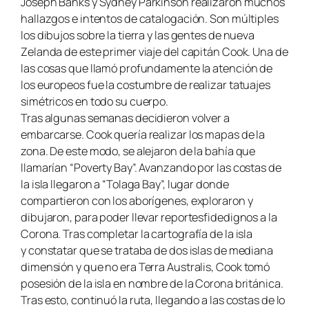
Joseph Banks y Sydney Parkinson realizaron muchos
hallazgos e intentos de catalogación. Son múltiples
los dibujos sobre la tierra y las gentes de nueva
Zelanda de este primer viaje del capitán Cook. Una de
las cosas que llamó profundamente la atención de
los europeos fue la costumbre de realizar tatuajes
simétricos en todo su cuerpo.
Tras algunas semanas decidieron volver a
embarcarse. Cook quería realizar los mapas de la
zona. De este modo, se alejaron de la bahía que
llamarían “Poverty Bay”. Avanzando por las costas de
la isla llegaron a “Tolaga Bay”, lugar donde
compartieron con los aborígenes, exploraron y
dibujaron, para poder llevar reportesfidedignos a la
Corona. Tras completar la cartografía de la isla
y constatar que se trataba de dos islas de mediana
dimensión y que no era Terra Australis
,
Cook tomó
posesión de la isla en nombre de la Corona británica.
Tras esto, continuó la ruta, llegando a las costas de lo