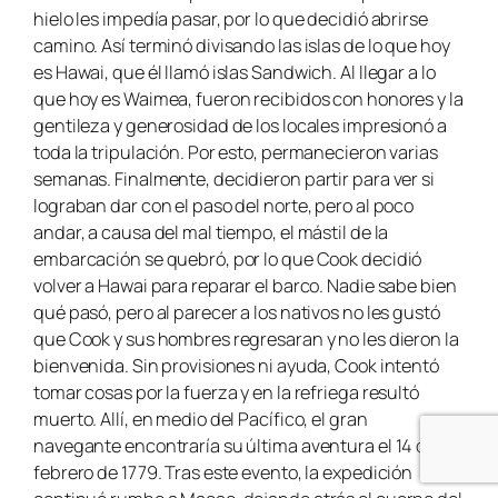
hielo les impedía pasar, por lo que decidió abrirse
camino. Así terminó divisando las islas de lo que hoy
es Hawai, que él llamó islas Sandwich. Al llegar a lo
que hoy es Waimea, fueron recibidos con honores y la
gentileza y generosidad de los locales impresionó a
toda la tripulación. Por esto, permanecieron varias
semanas. Finalmente, decidieron partir para ver si
lograban dar con el paso del norte, pero al poco
andar, a causa del mal tiempo, el mástil de la
embarcación se quebró, por lo que Cook decidió
volver a Hawai para reparar el barco. Nadie sabe bien
qué pasó, pero al parecer a los nativos no les gustó
que Cook y sus hombres regresaran y no les dieron la
bienvenida. Sin provisiones ni ayuda, Cook intentó
tomar cosas por la fuerza y en la refriega resultó
muerto. Allí, en medio del Pacífico, el gran
navegante encontraría su última aventura el 14 de
febrero de 1779. Tras este evento, la expedición