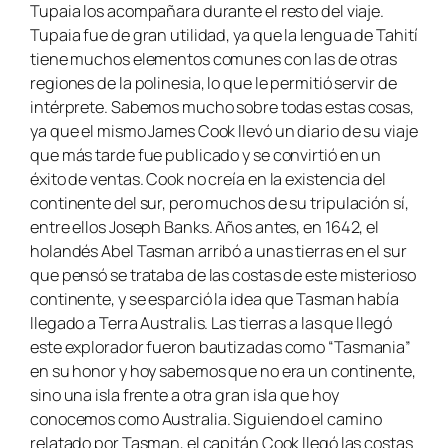
Tupaia los acompañara durante el resto del viaje.
Tupaia fue de gran utilidad, ya que la lengua de Tahití
tiene muchos elementos comunes con las de otras
regiones de la polinesia, lo que le permitió servir de
intérprete. Sabemos mucho sobre todas estas cosas,
ya que el mismo James Cook llevó un diario de su viaje
que más tarde fue publicado y se convirtió en un
éxito de ventas. Cook no creía en la existencia del
continente del sur, pero muchos de su tripulación sí,
entre ellos Joseph Banks. Años antes, en 1642, el
holandés Abel Tasman arribó a unas tierras en el sur
que pensó se trataba de las costas de este misterioso
continente, y se esparció la idea que Tasman había
llegado a Terra Australis. Las tierras a las que llegó
este explorador fueron bautizadas como “Tasmania”
en su honor y hoy sabemos que no era un continente,
sino una isla frente a otra gran isla que hoy
conocemos como Australia. Siguiendo el camino
relatado por Tasman, el capitán Cook llegó las costas