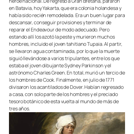
héroe nacional. De regreso a Gran Bretaña, pararon
en Batavia, hoy Yakarta, que era colonia holandesa y
había sido recién remodelada. Era un buen lugar para
descansar, conseguir provisiones y terminar de
reparar el
Endeavour
de modo adecuado. Pero
estando allí los azotó la peste y murieron muchos
hombres, incluido el joven tahitiano Tupaia. Al partir,
se llevaron agua contaminada, por lo que la muerte
siguió llevándose a varios tripulantes, entre los que
estaba el joven dibujante Sydney Parkinson y el
astrónomo Charles Green. En total, murió un tercio de
los hombres de Cook. Finalmente, en julio de 1771
divisaron los acantilados de Dover. Habían regresado
a casa, con solo parte de los hombres y el preciado
tesoro botánico de esta vuelta al mundo de más de
tres años.