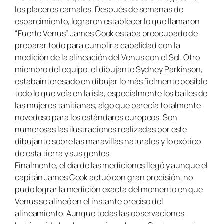
los placeres carnales. Después de semanas de
esparcimiento, lograron establecer lo que llamaron
“Fuerte Venus”. James Cook estaba preocupado de
preparar todo para cumplir a cabalidad con la
medición de la alineación del Venus con el Sol. Otro
miembro del equipo, el dibujante Sydney Parkinson,
estabainteresado en dibujar lo más fielmente posible
todo lo que veía en la isla, especialmente los bailes de
las mujeres tahitianas, algo que parecía totalmente
novedoso para los estándares europeos. Son
numerosas las ilustraciones realizadas por este
dibujante sobre las maravillas naturales y lo exótico
de esta tierra y sus gentes.
Finalmente, el día de las mediciones llegó y aunque el
capitán James Cook actuó con gran precisión, no
pudo lograr la medición exacta del momento en que
Venus se alineó en el instante preciso del
alineamiento. Aunque todas las observaciones