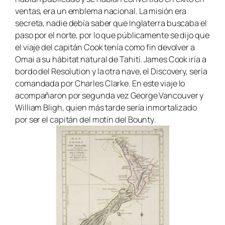
ventas, era un emblema nacional. La misión era
secreta, nadie debía saber que Inglaterra buscaba el
paso por el norte, por lo que públicamente se dijo que
el viaje del capitán Cook tenía como fin devolver a
Omai a su hábitat natural de Tahití. James Cook iría a
bordo del
Resolution
y la otra nave, el
Discovery,
sería
comandada por Charles Clarke. En este viaje lo
acompañaron por segunda vez George Vancouver y
William Bligh, quien más tarde sería inmortalizado
por ser el capitán del motín del
Bounty
.