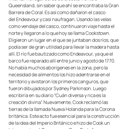
Queensland, sin saber que ahí se encontraba la Gran
Barrera de Coral. Es así como dañaron el casco
del
Endeavour
y casi naufragan. Usando las velas
como vendaje del casco, continuaron viaje hasta el
norte y llegaron a lo que hoy se llama Cookstown.
Eligieron un lugar en el que se juntaban dos ríos, que
podía ser de gran utilidad para llevar la madera hasta
allí. El río fue bautizado como Endeavour, ya que el
barco fue reparado allí entre junio y agosto de 1770.
No había muchos aborígenes en la zona, pero la
necesidad de alimentos los hizo adentrarse en el
territorio y avistaron los primeros canguros, que
fueron dibujados por Sydney Parkinson. Luego
escribiría en su diario “Cuán diversa y rica es la
creación divina”. Nuevamente, Cook reclamó las
tierras de la llamada Nueva Holanda para la Corona
británica. Este acto fue esencial para la construcción
de la idea del Imperio Británico e hizo de Cook un