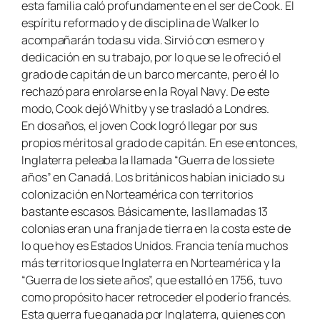
esta familia caló profundamente en el ser de Cook. El
espíritu reformado y de disciplina de Walker lo
acompañarán toda su vida. Sirvió con esmero y
dedicación en su trabajo, por lo que se le ofreció el
grado de capitán de un barco mercante, pero él lo
rechazó para enrolarse en la
Royal Navy
. De este
modo, Cook dejó Whitby y se trasladó a Londres.
En dos años, el joven Cook logró llegar por sus
propios méritos al grado de capitán. En ese entonces,
Inglaterra peleaba la llamada “Guerra de los siete
años” en Canadá. Los británicos habían iniciado su
colonización en Norteamérica con territorios
bastante escasos. Básicamente, las llamadas 13
colonias eran una franja de tierra en la costa este de
lo que hoy es Estados Unidos. Francia tenía muchos
más territorios que Inglaterra en Norteamérica y la
“Guerra de los siete años”, que estalló en 1756, tuvo
como propósito hacer retroceder el poderío francés.
Esta guerra fue ganada por Inglaterra, quienes con