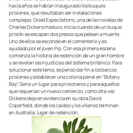
hacía años se habían inaugurado los buques
prisiones, que resultaban ser instalaciones
complejas.
Great Expectations,
una de las novelas de
Charles Dickens maduro, inicia cuando de un buque
prisión se escapan dos presos que pelean a muerte.
Uno de ellos se esconde en el cementerio y es
ayudado por el joven Pip. Con esa primera escena
comienza la historia de redención de un gran hombre
y se revelan las injusticias del sistema británico. Para
solucionar este tema, se pensó dar fin a los barcos
prisiones y establecer una colonia penal en “Botany
Bay”. Sería un lugar para prisioneros y para aquellos
que requerían un nuevo comienzo, como otra vez
Dickens deja en evidencia en su obra
David
Coperfield,
donde los caídos y los villanos terminan
en Australia, lugar de redención.