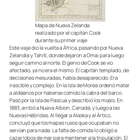
Mapa de Nueva Zelanda
realizado por el capitán Cook
durante su primer viaje
Este viaje dio la vuelta a África, pasando por Nueva
Zelandia y Tahití, donde dejaron a Omai para luego
seguir camino al norte. El genio de Cook se vio
afectado, ya no era el mismo. El capitán templado, de
decisiones mesuradas, había desaparecido. Era
irascible y complejo. En la Isla de Morea ordenó matar
a aldeanos por haberse comido la cabra del barco.
Pasó por la Isla de Pascua y describió los moais. En
1883, arribó a Nueva Albion, Canadá, y luego a las
Nuevas Hébridas. Al llegar a Alaska y al Ártico,
concluyó que los mapas rusos que ocupaban no
servían para nada. La falta de comida lo obligó a
cazar lobos de mar para mantener a la tripulación. El