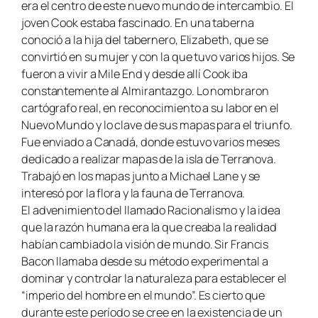
era el centro de este nuevo mundo de intercambio. El
joven Cook estaba fascinado. En una taberna
conoció a la hija del tabernero, Elizabeth, que se
convirtió en su mujer y con la que tuvo varios hijos. Se
fueron a vivir a Mile End y desde allí Cook iba
constantemente al Almirantazgo. Lo nombraron
cartógrafo real, en reconocimiento a su labor en el
Nuevo Mundo y lo clave de sus mapas para el triunfo.
Fue enviado a Canadá, donde estuvo varios meses
dedicado a realizar mapas de la isla de Terranova.
Trabajó en los mapas junto a Michael Lane y se
interesó por la flora y la fauna de Terranova.
El advenimiento del llamado Racionalismo y la idea
que la razón humana era la que creaba la realidad
habían cambiado la visión de mundo. Sir Francis
Bacon llamaba desde su método experimental a
dominar y controlar la naturaleza para establecer el
“imperio del hombre en el mundo”. Es cierto que
durante este período se cree en la existencia de un