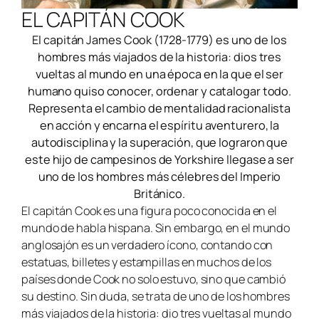
EL CAPITÁN COOK
El capitán James Cook (1728-1779) es uno de los
hombres más viajados de la historia: dios tres
vueltas al mundo en una época en la que el ser
humano quiso conocer, ordenar y catalogar todo.
Representa el cambio de mentalidad racionalista
en acción y encarna el espíritu aventurero, la
autodisciplina y la superación, que lograron que
este hijo de campesinos de Yorkshire llegase a ser
uno de los hombres más célebres del Imperio
Británico.
El capitán Cook es una figura poco conocida en el
mundo de habla hispana. Sin embargo, en el mundo
anglosajón es un verdadero ícono, contando con
estatuas, billetes y estampillas en muchos de los
países donde Cook no solo estuvo, sino que cambió
su destino. Sin duda, se trata de uno de los hombres
más viajados de la historia: dio tres vueltas al mundo