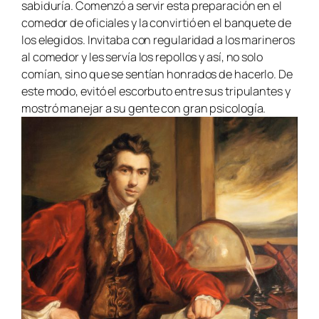
sabiduría. Comenzó a servir esta preparación en el
comedor de oficiales y la convirtió en el banquete de
los elegidos. Invitaba con regularidad a los marineros
al comedor y les servía los repollos y así, no solo
comían, sino que se sentían honrados de hacerlo. De
este modo, evitó el escorbuto entre sus tripulantes y
mostró manejar a su gente con gran psicología.