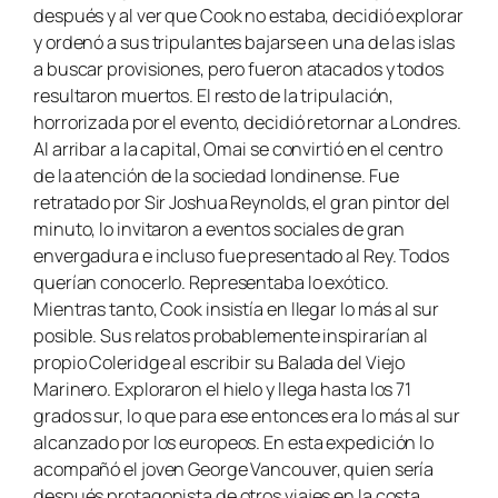
después y al ver que Cook no estaba, decidió explorar
y ordenó a sus tripulantes bajarse en una de las islas
a buscar provisiones, pero fueron atacados y todos
resultaron muertos. El resto de la tripulación,
horrorizada por el evento, decidió retornar a Londres.
Al arribar a la capital, Omai se convirtió en el centro
de la atención de la sociedad londinense. Fue
retratado por Sir Joshua Reynolds, el gran pintor del
minuto, lo invitaron a eventos sociales de gran
envergadura e incluso fue presentado al Rey. Todos
querían conocerlo. Representaba lo exótico.
Mientras tanto, Cook insistía en llegar lo más al sur
posible. Sus relatos probablemente inspirarían al
propio Coleridge al escribir su
Balada del Viejo
Marinero.
Exploraron el hielo y llega hasta los 71
grados sur, lo que para ese entonces era lo más al sur
alcanzado por los europeos. En esta expedición lo
acompañó el joven George Vancouver, quien sería
después protagonista de otros viajes en la costa