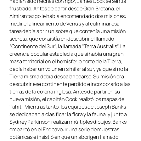
habían sido hechas con rigor, James Cook se sentía
frustrado. Antes de partir desde Gran Bretaña, el
Almirantazgo le había encomendado dos misiones:
medir el alineamiento de Venus y al culminar esa
tarea debía abrir un sobre que contenía una misión
secreta, que consistía en descubrir el llamado
“Continente del Sur”, la llamada “Terra Australis”. La
creencia popular establecía que si había una gran
masa territorial en el hemisferio norte de la Tierra,
debía haber un volumen similar al sur, ya que si no la
Tierra misma debía desbalancearse. Su misión era
descubrir ese continente perdido e incorporarlo a las
tierras de la corona inglesa. Antes de partir en su
nueva misión, el capitán Cook realizó los mapas de
Tahití. Mientras tanto, los equipos de Joseph Banks
se dedicaban a clasificar la flora y la fauna, y junto a
Sydney Parkinson realizan múltiples dibujos. Banks
embarcó en el
Endeavour
una serie de muestras
botánicas e insistió en que un aborigen llamado