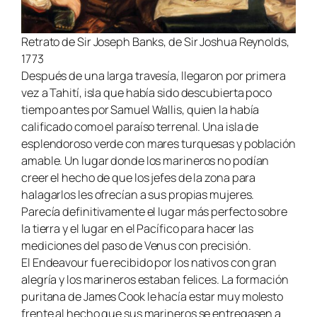
Retrato de Sir Joseph Banks, de Sir Joshua Reynolds,
1773
Después de una larga travesía, llegaron por primera
vez a Tahití, isla que había sido descubierta poco
tiempo antes por Samuel Wallis, quien la había
calificado como el paraíso terrenal. Una isla de
esplendoroso verde con mares turquesas y población
amable. Un lugar donde los marineros no podían
creer el hecho de que los jefes de la zona para
halagarlos les ofrecían a sus propias mujeres.
Parecía definitivamente el lugar más perfecto sobre
la tierra y el lugar en el Pacífico para hacer las
mediciones del paso de Venus con precisión.
El
Endeavour
fue recibido por los nativos con gran
alegría y los marineros estaban felices. La formación
puritana de James Cook le hacía estar muy molesto
frente al hecho que sus marineros se entregasen a