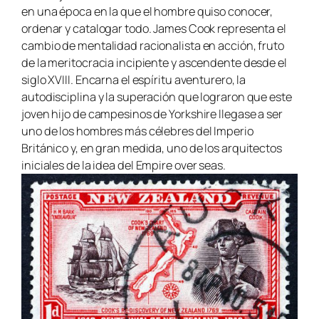
en una época en la que el hombre quiso conocer,
ordenar y catalogar todo. James Cook representa el
cambio de mentalidad racionalista en acción, fruto
de la meritocracia incipiente y ascendente desde el
siglo XVIII. Encarna el espíritu aventurero, la
autodisciplina y la superación que lograron que este
joven hijo de campesinos de Yorkshire llegase a ser
uno de los hombres más célebres del Imperio
Británico y, en gran medida, uno de los arquitectos
iniciales de la idea del
Empire over seas.