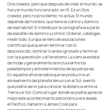
Dios creador, pero que después de crear el mundo, se
fue y el mundo funciona solo, sin Él. Es un Dios
creador, pero no providente, no actúa. El mundo
depende del hombre, que tiene el control y dominio
de ese hábitat. El interés por la cartografía era parte
de ese afán de dominio y control. Ordenar, catalogar,
medir todo. Europa se llenó de asociaciones
científicas que querían terminar con lo
desconocido, dominar lo antes ignorado y terminar
con la superstición y el fanatismo. La ciencia estaba
de moda y generalmente se incluía entre los
pasatiempos y entretenimientos de las personas.
En aquellos años se sabía que se produciría un
alineamiento del planeta Venus con el Sol, evento
que podría servir para conocer la distancia entre la
Tierra y el Sol. Como el lugar donde se podría apreciar
mejor este acontecimiento astronómico era desde
el Pacífico, llamaron a James Cook para
encomendarle un viaje con el fin de hacer la