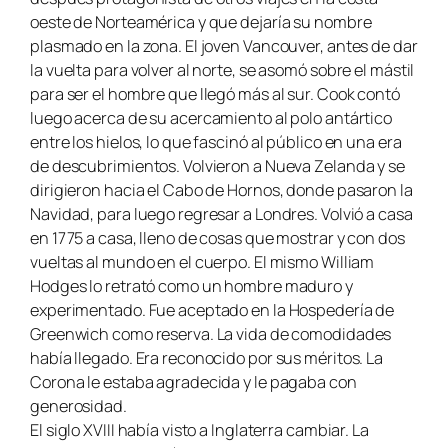
oeste de Norteamérica y que dejaría su nombre
plasmado en la zona. El joven Vancouver, antes de dar
la vuelta para volver al norte, se asomó sobre el mástil
para ser el hombre que llegó más al sur. Cook contó
luego acerca de su acercamiento al polo antártico
entre los hielos, lo que fascinó al público en una era
de descubrimientos. Volvieron a Nueva Zelanda y se
dirigieron hacia el Cabo de Hornos, donde pasaron la
Navidad, para luego regresar a Londres. Volvió a casa
en 1775 a casa, lleno de cosas que mostrar y con dos
vueltas al mundo en el cuerpo. El mismo William
Hodges lo retrató como un hombre maduro y
experimentado. Fue aceptado en la Hospedería de
Greenwich como reserva. La vida de comodidades
había llegado. Era reconocido por sus méritos. La
Corona le estaba agradecida y le pagaba con
generosidad.
El siglo XVIII había visto a Inglaterra cambiar. La