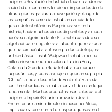
incipiente Revolución Industrial estaba creando una
sociedad de consumo y los bienes importados desde
otras regiones gracias a la navegación y el auge de
las compañías comerciales habían cambiado los
gustos de los británicos. Por primera vez en la
historia, había muchos bienes disponibles y la moda
pasó a ser algo importante. El té había pasado a ser
algo habitual en Inglaterra a tal punto, que el azúcar
que lo acompañaba, antes un producto de lujo, era
un bien básico. Josiah Wedgwood se había hecho
millonario vendiendo porcelana. La reina Ana y
Catalina la Grande de Rusia le habían comprado
juegos únicos, y todas las mujeres querían su propia
“China”. La India, desde donde venía el té y la seda
con flores bordadas, se había convertido en un lugar
fundamental. Muchos productos esenciales para el
incipiente Imperio Británico provenían de allí.
Encontrar un camino directo, sin pasar por África,
implicaba evitar el control de los portugueses en el