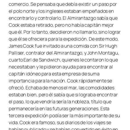
comercio. Se pensaba que debía existir un paso por
el polo norte y los ingleses estaban empeñados en
encontrarlo y controlarlo. El Almirantazgo sabía que
Cook estaba retirado, pero no había capitán mejor
que él. Por lo tanto, decidieron no llamarlo, sino lograr
que él se ofreciera para la expedición. De este modo,
James Cook fue invitado a una comida con Sir Hugh
Palliser, contralor del Almirantazgo, y John Montagu,
cuarto Earl de Sandwich, quienes le contaron lo que
necesitaban y le pidieron ayuda para encontrar al
capitán idóneo para esta empresa de suma
importancia para la nación. Cook rápidamente se
ofreció. Echaba de menos el mar, las comodidades
estaban bien, pero él sabía que si lograba encontrar
el paso, lo que vendría sería la nobleza, título que
permanecería en las futuras generaciones. Esta
tercera expedición podía ser la más importante de su
vida. Cook era famoso, sus diarios de los viajes se
habían publicado y se habían convertido en éxito en