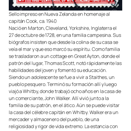
Sello impreso en Nueva Zelanda en homenaje al
capitán Cook, ca. 1940
Nació en Marton, Cleveland, Yorkshire, Inglaterra el
27 de octubre de 1728, en una familia campesina. Sus
biógrafos insisten que desde la colina de su casa se
veía el mar y que eso marcó su espíritu. Como familia
se trasladaron a un
cottage
en Great Ayton, donde el
patrón del lugar, Thomas Scott, notó rápidamente las
habilidades del joven y fomentó su educación.
Siendo un adolescente se fue a vivir a Staithes, un
pueblo pesquero. Terminó su formación allí y luego
viajó a Whitby, donde trabajó ocho años en la casa de
un comerciante, John Walker. Allí vivió junto a la
familia de su patrón, en el ático. Aún se puede visitar
la casa del célebre capitán en Whitby. Walker era un
mercader y almacenero del pueblo, de una
religiosidad y rigor de vida extremo. La estancia con