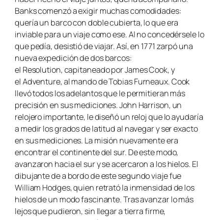
Banks comenzó a exigir muchas comodidades:
quería un barco con doble cubierta, lo que era
inviable para un viaje como ese. Al no concedérsele lo
que pedía, desistió de viajar. Así, en 1771 zarpó una
nueva expedición de dos barcos:
el
Resolution,
capitaneado por James Cook, y
el
Adventure,
al mando de Tobias Furneaux. Cook
llevó todos los adelantos que le permitieran más
precisión en sus mediciones. John Harrison, un
relojero importante, le diseñó un reloj que lo ayudaría
a medir los grados de latitud al navegar y ser exacto
en sus mediciones. La misión nuevamente era
encontrar el continente del sur. De este modo,
avanzaron hacia el sur y se acercaron a los hielos. El
dibujante de a bordo de este segundo viaje fue
William Hodges, quien retrató la inmensidad de los
hielos de un modo fascinante. Tras avanzar lo más
lejos que pudieron, sin llegar a tierra firme,