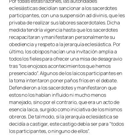
Por todas estas razones, las autoridades
eclesiásticas decidían sancionar a los sacerdotes
participantes, con una suspensión ad divinis, que les
privaba de realizar sus labores sacerdotales. Dicha
medida tendría vigencia hasta que los sacerdotes
recapacitaran y manifestaran personalmente su
obediencia y respeto a la jerarquía eclesiástica. Por
último, los obispos hacían una invitación amplia a
todos los fieles para ofrecer una misa de desagravio
tras “los enojosos acontecimientos que hemos
presenciado”. Algunos de los laicos participantes en
la toma intentaron poner paños fríos en el debate.
Defendieron a los sacerdotes y manifestaron que
estos no los habían influido ni mucho menos
manejado, sino por el contrario, que era un acto de
esencia laica, surgido como iniciativa de los mismos
obreros. De tal modo, si la jerarquía eclesiástica se
decidía a castigar, este castigo debía ser para “todos
los participantes, o ninguno de ellos”.