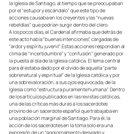
la Iglesia de Santiago, al tiempo que se preocupaban
por el “estupor y escándalo” que este tipo de
acciones causaba en los creyentes y las “nuevas
rebeldías” que podrían surgir dentro del clero.
A los pocos días, el Cardenal afirmaba que detrás de
este acto había “buenas intenciones”, cargadas de
“ardor y espíritu juvenil”. Estas acciones respondían al
clima de “incertidumbre” y “confusión” generado por
la puesta al día de la Iglesia católica. El tema central
para él estaba dado por el olvido de aquella “parte
sobrenatural y espiritual” de la Iglesia católica y por
una sobrevaloración, a sus ojos equivocada, de la
Iglesia como “estructura puramente humana”. Dentro
de los artículos publicados en las revistas católicas,
una de las críticas más duras a los sacerdotes
provino de un sacerdote español que trabajaba en
una población marginal de Santiago. Para él, la
acción de los sacerdotes en la toma solo era una
expresión de un “aggiornamento desviado y