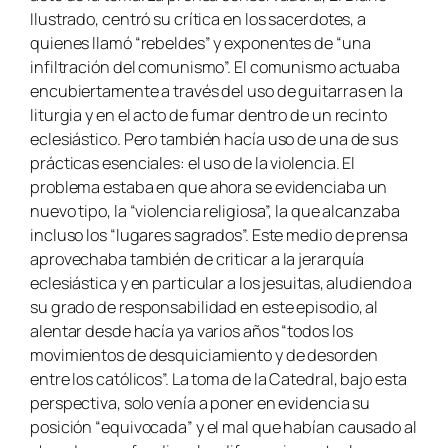
Ilustrado, centró su crítica en los sacerdotes, a
quienes llamó “rebeldes” y exponentes de “una
infiltración del comunismo”. El comunismo actuaba
encubiertamente a través del uso de guitarras en la
liturgia y en el acto de fumar dentro de un recinto
eclesiástico. Pero también hacía uso de una de sus
prácticas esenciales: el uso de la violencia. El
problema estaba en que ahora se evidenciaba un
nuevo tipo, la “violencia religiosa”, la que alcanzaba
incluso los “lugares sagrados”. Este medio de prensa
aprovechaba también de criticar a la jerarquía
eclesiástica y en particular a los jesuitas, aludiendo a
su grado de responsabilidad en este episodio, al
alentar desde hacía ya varios años “todos los
movimientos de desquiciamiento y de desorden
entre los católicos”. La toma de la Catedral, bajo esta
perspectiva, solo venía a poner en evidencia su
posición “equivocada” y el mal que habían causado al