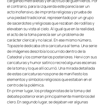
cargando metralletas y en actitud de guerrilleros. Por
el contrario, para la izquierda este parecía ser un
acto inofensivo, de impronta religiosa y prueba de
una piedad tradicional, representado por un grupo
de sacerdotes y religiosas que rezaban de rodillas y
elevaban su vista al cielo. Al igual que en la realidad,
el acto de la toma parecía ser un problema de
carácter clerical y no laical. En ese mismo número,
Topaze le dedicaba otra caricatura al tema. Una serie
de imágenes describía lo ocurrido dentro de la
Catedral y los comentarios posteriores. Hervi con sus
caricaturas y humor satírico recreó algunas escenas
de la toma y lo que allí ocurrió. Una mirada detallada
de estas caricaturas nos pone de manifiesto los
elementos y símbolos religiosos que estaban en el
centro de la polémica.
En primer lugar, los protagonistas de la toma y del
debate posterior eran principalmente miembros del
clero. En segundo lugar, se dejaban ver algunas