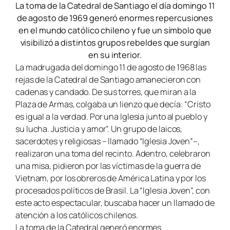
La toma de la Catedral de Santiago el día domingo 11
de agosto de 1969 generó enormes repercusiones
en el mundo católico chileno y fue un símbolo que
visibilizó a distintos grupos rebeldes que surgían
en su interior.
La madrugada del domingo 11 de agosto de 1968 las
rejas de la Catedral de Santiago amanecieron con
cadenas y candado. De sus torres, que miran a la
Plaza de Armas, colgaba un lienzo que decía: “Cristo
es igual a la verdad. Por una Iglesia junto al pueblo y
su lucha. Justicia y amor”. Un grupo de laicos,
sacerdotes y religiosas – llamado “Iglesia Joven”–,
realizaron una toma del recinto. Adentro, celebraron
una misa, pidieron por las víctimas de la guerra de
Vietnam, por los obreros de América Latina y por los
procesados políticos de Brasil. La “Iglesia Joven”, con
este acto espectacular, buscaba hacer un llamado de
atención a los católicos chilenos.
La toma de la Catedral generó enormes