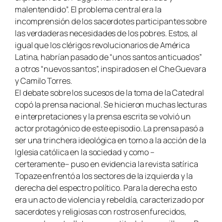
malentendido”. El problema central era la
incomprensión de los sacerdotes participantes sobre
las verdaderas necesidades de los pobres. Estos, al
igual que los clérigos revolucionarios de América
Latina, habrían pasado de “unos santos anticuados”
a otros “nuevos santos”, inspirados en el Che Guevara
y Camilo Torres.
El debate sobre los sucesos de la toma de la Catedral
copó la prensa nacional. Se hicieron muchas lecturas
e interpretaciones y la prensa escrita se volvió un
actor protagónico de este episodio. La prensa pasó a
ser una trinchera ideológica en torno a la acción de la
Iglesia católica en la sociedad y como –
certeramente– puso en evidencia la revista satírica
Topaze enfrentó a los sectores de la izquierda y la
derecha del espectro político. Para la derecha esto
era un acto de violencia y rebeldía, caracterizado por
sacerdotes y religiosas con rostros enfurecidos,