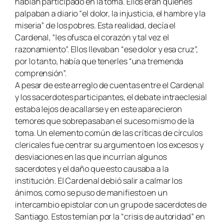
habían participado en la toma. Ellos eran quienes
palpaban a diario “el dolor, la injusticia, el hambre y la
miseria” de los pobres. Esta realidad, decía el
Cardenal, “les ofusca el corazón y tal vez el
razonamiento”. Ellos llevaban “ese dolor y esa cruz”,
por lo tanto, había que tenerles “una tremenda
comprensión”.
A pesar de este arreglo de cuentas entre el Cardenal
y los sacerdotes participantes, el debate intraeclesial
estaba lejos de acallarse y en este aparecieron
temores que sobrepasaban el suceso mismo de la
toma. Un elemento común de las críticas de círculos
clericales fue centrar su argumento en los excesos y
desviaciones en las que incurrían algunos
sacerdotes y el daño que esto causaba a la
institución. El Cardenal debió salir a calmar los
ánimos, como se puso de manifiesto en un
intercambio epistolar con un grupo de sacerdotes de
Santiago. Estos temían por la “crisis de autoridad” en