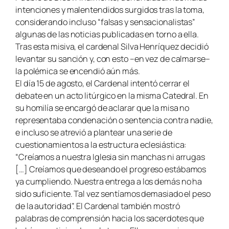
intenciones y malentendidos surgidos tras la toma,
considerando incluso “falsas y sensacionalistas”
algunas de las noticias publicadas en torno a ella.
Tras esta misiva, el cardenal Silva Henríquez decidió
levantar su sanción y, con esto –en vez de calmarse–
la polémica se encendió aún más.
El día 15 de agosto, el Cardenal intentó cerrar el
debate en un acto litúrgico en la misma Catedral. En
su homilía se encargó de aclarar que la misa no
representaba condenación o sentencia contra nadie,
e incluso se atrevió a plantear una serie de
cuestionamientos a la estructura eclesiástica:
“Creíamos a nuestra Iglesia sin manchas ni arrugas
[…] Creíamos que deseando el progreso estábamos
ya cumpliendo. Nuestra entrega a los demás no ha
sido suficiente. Tal vez sentíamos demasiado el peso
de la autoridad”. El Cardenal también mostró
palabras de comprensión hacia los sacerdotes que