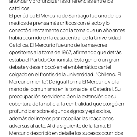
ahondar y profundizar las diferencias entre los
católicos.
El periódico El Mercurio de Santiago fue uno de los
medios de prensa más críticos con el acto y lo
conectó directamente con la toma que un año antes
había ocurrido en la casa central de la Universidad
Católica. El Mercurio fue uno de los mayores
opositores a la toma de 1967, afirmando que detrás
estaba el Partido Comunista. Esto generó un gran
debate y desembocó en el emblemático cartel
colgado en el frontis de la universidad: “Chileno: El
Mercurio miente”. De igual forma El Mercurio vio la
mano del comunismo en la toma de la Catedral. Su
preocupación se evidenció en la extensión de su
cobertura de la noticia, la centralidad que otorgó en
profundizar sobre algunos signos y episodios,
además del interés por recopilar las reacciones
adversas al acto. Al día siguiente de la toma, El
Mercurio describió en detalle los sucesos ocurridos