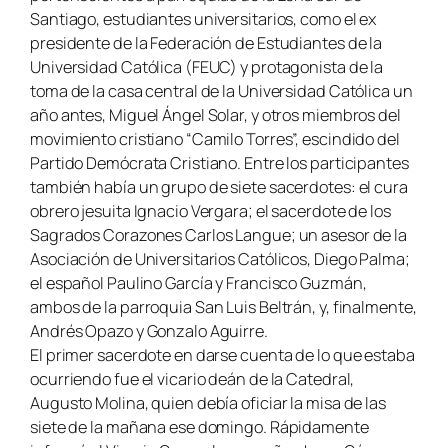
Santiago, estudiantes universitarios, como el ex
presidente de la Federación de Estudiantes de la
Universidad Católica (FEUC) y protagonista de la
toma de la casa central de la Universidad Católica un
año antes, Miguel Ángel Solar, y otros miembros del
movimiento cristiano “Camilo Torres”, escindido del
Partido Demócrata Cristiano. Entre los participantes
también había un grupo de siete sacerdotes: el cura
obrero jesuita Ignacio Vergara; el sacerdote de los
Sagrados Corazones Carlos Langue; un asesor de la
Asociación de Universitarios Católicos, Diego Palma;
el español Paulino García y Francisco Guzmán,
ambos de la parroquia San Luis Beltrán, y, finalmente,
Andrés Opazo y Gonzalo Aguirre.
El primer sacerdote en darse cuenta de lo que estaba
ocurriendo fue el vicario deán de la Catedral,
Augusto Molina, quien debía oficiar la misa de las
siete de la mañana ese domingo. Rápidamente