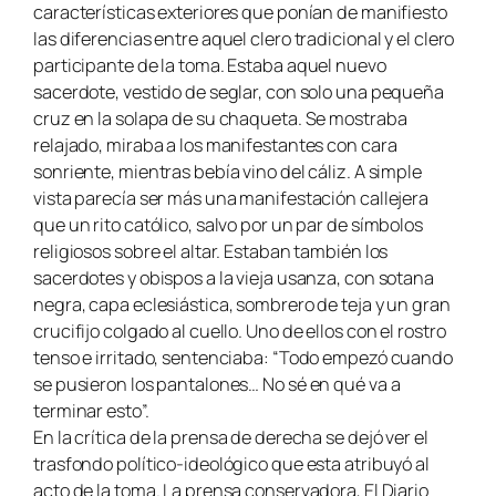
características exteriores que ponían de manifiesto
las diferencias entre aquel clero tradicional y el clero
participante de la toma. Estaba aquel nuevo
sacerdote, vestido de seglar, con solo una pequeña
cruz en la solapa de su chaqueta. Se mostraba
relajado, miraba a los manifestantes con cara
sonriente, mientras bebía vino del cáliz. A simple
vista parecía ser más una manifestación callejera
que un rito católico, salvo por un par de símbolos
religiosos sobre el altar. Estaban también los
sacerdotes y obispos a la vieja usanza, con sotana
negra, capa eclesiástica, sombrero de teja y un gran
crucifijo colgado al cuello. Uno de ellos con el rostro
tenso e irritado, sentenciaba: “Todo empezó cuando
se pusieron los pantalones… No sé en qué va a
terminar esto”.
En la crítica de la prensa de derecha se dejó ver el
trasfondo político-ideológico que esta atribuyó al
acto de la toma. La prensa conservadora, El Diario