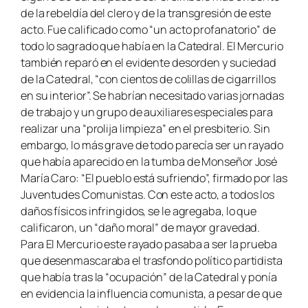
de la rebeldía del clero y de la transgresión de este
acto. Fue calificado como “un acto profanatorio” de
todo lo sagrado que había en la Catedral. El Mercurio
también reparó en el evidente desorden y suciedad
de la Catedral, “con cientos de colillas de cigarrillos
en su interior”. Se habrían necesitado varias jornadas
de trabajo y un grupo de auxiliares especiales para
realizar una “prolija limpieza” en el presbiterio. Sin
embargo, lo más grave de todo parecía ser un rayado
que había aparecido en la tumba de Monseñor José
María Caro: “El pueblo está sufriendo”, firmado por las
Juventudes Comunistas. Con este acto, a todos los
daños físicos infringidos, se le agregaba, lo que
calificaron, un “daño moral” de mayor gravedad.
Para El Mercurio este rayado pasaba a ser la prueba
que desenmascaraba el trasfondo político partidista
que había tras la “ocupación” de la Catedral y ponía
en evidencia la influencia comunista, a pesar de que