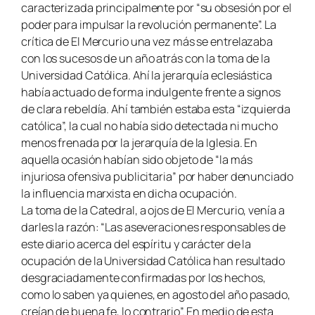
caracterizada principalmente por “su obsesión por el
poder para impulsar la revolución permanente”. La
crítica de El Mercurio una vez más se entrelazaba
con los sucesos de un año atrás con la toma de la
Universidad Católica. Ahí la jerarquía eclesiástica
había actuado de forma indulgente frente a signos
de clara rebeldía. Ahí también estaba esta “izquierda
católica”, la cual no había sido detectada ni mucho
menos frenada por la jerarquía de la Iglesia. En
aquella ocasión habían sido objeto de “la más
injuriosa ofensiva publicitaria” por haber denunciado
la influencia marxista en dicha ocupación.
La toma de la Catedral, a ojos de El Mercurio, venía a
darles la razón: “Las aseveraciones responsables de
este diario acerca del espíritu y carácter de la
ocupación de la Universidad Católica han resultado
desgraciadamente confirmadas por los hechos,
como lo saben ya quienes, en agosto del año pasado,
creían de buena fe, lo contrario”. En medio de esta