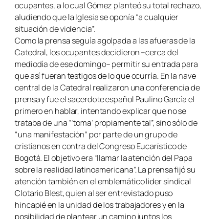
ocupantes, a lo cual Gómez planteó su total rechazo,
aludiendo que la Iglesia se oponía “a cualquier
situación de violencia”.
Como la prensa seguía agolpada a las afueras de la
Catedral, los ocupantes decidieron –cerca del
mediodía de ese domingo– permitir su entrada para
que así fueran testigos de lo que ocurría. En la nave
central de la Catedral realizaron una conferencia de
prensa y fue el sacerdote español Paulino García el
primero en hablar, intentando explicar que no se
trataba de una “‘toma’ propiamente tal”, sino sólo de
“una manifestación” por parte de un grupo de
cristianos en contra del Congreso Eucarístico de
Bogotá. El objetivo era “llamar la atención del Papa
sobre la realidad latinoamericana”. La prensa fijó su
atención también en el emblemático líder sindical
Clotario Blest, quien al ser entrevistado puso
hincapié en la unidad de los trabajadores y en la
posibilidad de plantear un camino juntos los