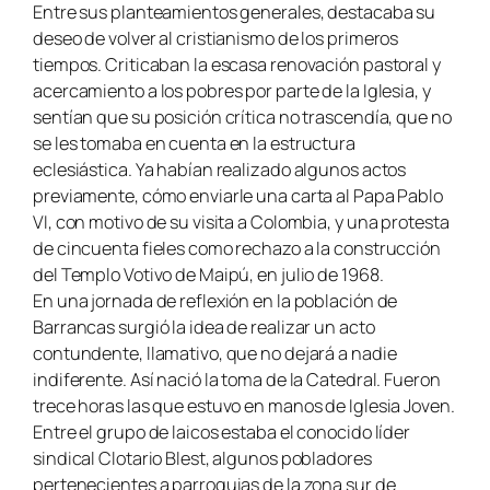
Entre sus planteamientos generales, destacaba su
deseo de volver al cristianismo de los primeros
tiempos. Criticaban la escasa renovación pastoral y
acercamiento a los pobres por parte de la Iglesia, y
sentían que su posición crítica no trascendía, que no
se les tomaba en cuenta en la estructura
eclesiástica. Ya habían realizado algunos actos
previamente, cómo enviarle una carta al Papa Pablo
VI, con motivo de su visita a Colombia, y una protesta
de cincuenta fieles como rechazo a la construcción
del Templo Votivo de Maipú, en julio de 1968.
En una jornada de reflexión en la población de
Barrancas surgió la idea de realizar un acto
contundente, llamativo, que no dejará a nadie
indiferente. Así nació la toma de la Catedral. Fueron
trece horas las que estuvo en manos de Iglesia Joven.
Entre el grupo de laicos estaba el conocido líder
sindical Clotario Blest, algunos pobladores
pertenecientes a parroquias de la zona sur de