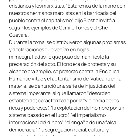
cristianos y los marxistas. “Estaremos de la mano con
nuestros hermanos marxistas en la barricada del
pueblo contra el capitalismo”, dijo Blest e invitó a
seguir los ejemplos de Camilo Torres y el Che
Guevara.
Durante la toma, se distribuyeron algunas proclamas
y declaraciones que venían en hojas
mimeografiadas, lo que puso de manifiesto la
preparación del acto. El tono era de protesta y su
alcance era amplio: se protestó contra la Encíclica
Humanae Vitae y el autoritarismo del Vaticano en la
materia; se denunció una serie de injusticias del
sistema imperante, al que llamaron “desorden
establecido”, caracterizado por la “violencia de los
ricos y poderosos”, “la explotación del hombre por un
sistema basado en el lucro”, “el imperialismo
internacional del dinero”, “el engaño de una falsa
democracia”, “la segregación racial, cultural y