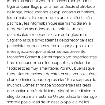
informó al Vicario General, monseñor Jorge Gómez
Ugarte, quien llegó prontamente. Desde el otro lado
de la reja, los ocupantes les explicaban sus motivos,
les calmaban diciendo que era una manifestación
pacífica y les informaban que ese mismo día en la
tarde harían abandono del templo. Las misas
dominicales se debieron oficiar en la iglesia del
Sagrario, la cual sirvió además de corredor para los
periodistas que comenzaron a llegar y la policía de
investigaciones que también se hizo presente.
Monseñor Gómez fue interrogado por los periodistas
tras su encuentro con los ocupantes, señalando:
“Todo esto es muy lamentable. Por muy buenas que
fueran las intenciones de estos cristianos, no es éste
el procedimiento para expresarlas”. Para sorpresa de
muchos, Gómez afirmaba no oponerse a las ideas
que habían detrás de la toma, sino al procedimiento
elegido para manifestarse. Un periodista le interrogó
sobre la posibilidad de un desalojo policial de los