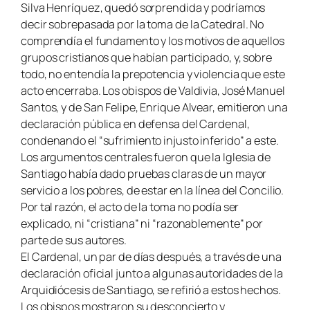
Silva Henríquez, quedó sorprendida y podríamos
decir sobrepasada por la toma de la Catedral. No
comprendía el fundamento y los motivos de aquellos
grupos cristianos que habían participado, y, sobre
todo, no entendía la prepotencia y violencia que este
acto encerraba. Los obispos de Valdivia, José Manuel
Santos, y de San Felipe, Enrique Alvear, emitieron una
declaración pública en defensa del Cardenal,
condenando el “sufrimiento injusto inferido” a este.
Los argumentos centrales fueron que la Iglesia de
Santiago había dado pruebas claras de un mayor
servicio a los pobres, de estar en la línea del Concilio.
Por tal razón, el acto de la toma no podía ser
explicado, ni “cristiana” ni “razonablemente” por
parte de sus autores.
El Cardenal, un par de días después, a través de una
declaración oficial junto a algunas autoridades de la
Arquidiócesis de Santiago, se refirió a estos hechos.
Los obispos mostraron su desconcierto y