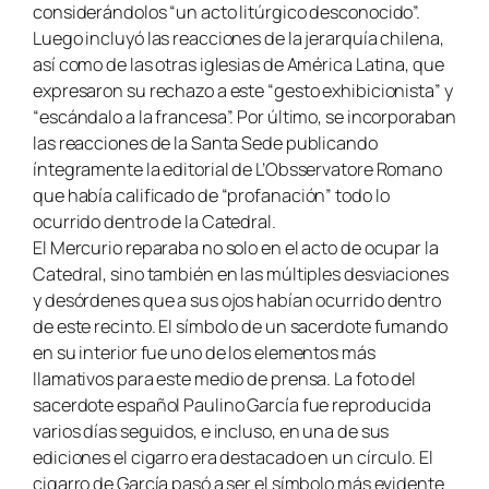
considerándolos “un acto litúrgico desconocido”.
Luego incluyó las reacciones de la jerarquía chilena,
así como de las otras iglesias de América Latina, que
expresaron su rechazo a este “gesto exhibicionista” y
“escándalo a la francesa”. Por último, se incorporaban
las reacciones de la Santa Sede publicando
íntegramente la editorial de L’Obsservatore Romano
que había calificado de “profanación” todo lo
ocurrido dentro de la Catedral.
El Mercurio reparaba no solo en el acto de ocupar la
Catedral, sino también en las múltiples desviaciones
y desórdenes que a sus ojos habían ocurrido dentro
de este recinto. El símbolo de un sacerdote fumando
en su interior fue uno de los elementos más
llamativos para este medio de prensa. La foto del
sacerdote español Paulino García fue reproducida
varios días seguidos, e incluso, en una de sus
ediciones el cigarro era destacado en un círculo. El
cigarro de García pasó a ser el símbolo más evidente