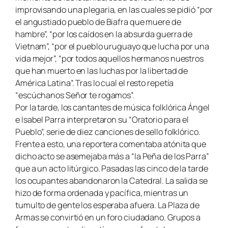
improvisando una plegaria, en las cuales se pidió “por
el angustiado pueblo de Biafra que muere de
hambre”, “por los caídos en la absurda guerra de
Vietnam”, “por el pueblo uruguayo que lucha por una
vida mejor”, “por todos aquellos hermanos nuestros
que han muerto en las luchas por la libertad de
América Latina”. Tras lo cual el resto repetía
“escúchanos Señor te rogamos”.
Por la tarde, los cantantes de música folklórica Ángel
e Isabel Parra interpretaron su “Oratorio para el
Pueblo”, serie de diez canciones de sello folklórico.
Frente a esto, una reportera comentaba atónita que
dicho acto se asemejaba más a “la Peña de los Parra”
que a un acto litúrgico. Pasadas las cinco de la tarde
los ocupantes abandonaron la Catedral. La salida se
hizo de forma ordenada y pacífica, mientras un
tumulto de gente los esperaba afuera. La Plaza de
Armas se convirtió en un foro ciudadano. Grupos a