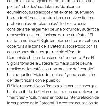
compromiso evangélico del acto: la misa celebrada
por los “rebeldes”, sus letanías “de alcance
ecuménico”, sus diálogos y reflexiones “que fueron
borrando diferencias entre obreros, universitarios,
profesionales e intelectuales”. Todo esto podía
considerarse “el germen de una profunda y auténtica
renovación en el cristianismo de nuestra Patria”. El
diario comunista El Siglo también dedicó una extensa
cobertura a la toma de la Catedral, sobre todo por las
acusaciones directas que recibió el Partido
Comunista chileno de estar detrás del acto. Para El
Siglo la toma de la Catedral formaba parte de una
rebelión de los católicos: una muestra de “repudio”
hacia aquellos “vicios de la Iglesia” y una aspiración
de “identificarla con el pueblo”.
El Siglo respondió con firmeza a las acusaciones que
había recibido de El Mercurio. Le acusaba de levantar
“mentiras” y “calumnias” en toda su interpretación de
la ocupación de la Catedral. “La certera acusación de