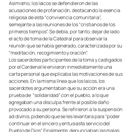
Asimismo, los laicos se defendieron de las
acusaciones de profanación, destacando la esencia
religiosa de esta “convivencia comunitaria”,
semejante a las reuniones de los “cristianos de los
primeros tiempos”. Se debía, por tanto, dejar de lado
el acto de toma de la Catedral para observar la
reunión que se había generado, caracterizada por su
“meditación, recogimiento y oración”.
Los sacerdotes participantes de la toma y castigados
por el Cardenal le enviaron inmediatamente una
carta personal que explicaba las motivaciones de sus
acciones. En la misma línea que los laicos, los
sacerdotes argumentaban que su acción era una
prueba de “solidaridad” con el pueblo, a lo que
agregaban una disculpa frente al posible daño
provocado a su persona. Se refirieron a la suspensión
ad divinis, pidiendo que se les levantara para “poder
continuar en el sincero y entusiasta servicio del
Pueblo de Dios”. Finalmente, denunciaban las malas