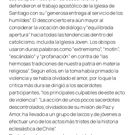
defendieron el trabajo apostólico de la Iglesia de
Santiago con su “generosa entrega al servicio de los
humildes”. El desconcierto era aún mayor al
considerar la vocación de diálogo y “equilibrada
apertura” hacia todas las tendencias dentro del
catolicismo, incluida la Iglesia Joven. Los obispos
usaron duras palabras como “extremismo”, “motín”,
“escándalo” y “profanación” en contra de “las
hermosas tradiciones de nuestra patria en materia
religiosa”. Según ellos, en la toma había primado la
violencia y se había olvidado el amor, por lo que la
crítica más dura se dirigió a los sacerdotes
participantes, “los principales culpables de este acto
de violencia”: “La acción de unos pocos sacerdotes
descontrolados, olvidados de su misión de Paz y
Amor, ha llevado a un grupo de laicos y de jóvenes a
efectuar uno de los actos más tristes de la historia
eclesiástica de Chile”.