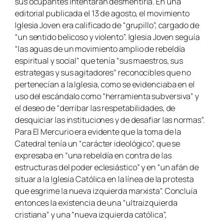
sus ocupantes intentaran desmentirla. En una
editorial publicada el 13 de agosto, el movimiento
Iglesia Joven era calificado de “grupillo”, cargado de
“un sentido belicoso y violento”. Iglesia Joven seguía
“las aguas de un movimiento amplio de rebeldía
espiritual y social” que tenía “sus maestros, sus
estrategas y sus agitadores” reconocibles que no
pertenecían a la Iglesia, como se evidenciaba en el
uso del escándalo como “herramienta subversiva” y
el deseo de “derribar las respetabilidades, de
desquiciar las instituciones y de desafiar las normas”.
Para El Mercurio era evidente que la toma de la
Catedral tenía un “carácter ideológico”, que se
expresaba en “una rebeldía en contra de las
estructuras del poder eclesiástico” y en “un afán de
situar a la Iglesia Católica en la línea de la protesta
que esgrime la nueva izquierda marxista”. Concluía
entonces la existencia de una “ultraizquierda
cristiana” y una “nueva izquierda católica”,