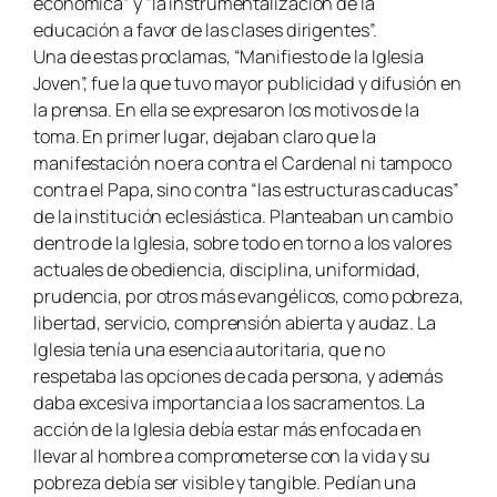
económica” y “la instrumentalización de la
educación a favor de las clases dirigentes”.
Una de estas proclamas, “Manifiesto de la Iglesia
Joven”, fue la que tuvo mayor publicidad y difusión en
la prensa. En ella se expresaron los motivos de la
toma. En primer lugar, dejaban claro que la
manifestación no era contra el Cardenal ni tampoco
contra el Papa, sino contra “las estructuras caducas”
de la institución eclesiástica. Planteaban un cambio
dentro de la Iglesia, sobre todo en torno a los valores
actuales de obediencia, disciplina, uniformidad,
prudencia, por otros más evangélicos, como pobreza,
libertad, servicio, comprensión abierta y audaz. La
Iglesia tenía una esencia autoritaria, que no
respetaba las opciones de cada persona, y además
daba excesiva importancia a los sacramentos. La
acción de la Iglesia debía estar más enfocada en
llevar al hombre a comprometerse con la vida y su
pobreza debía ser visible y tangible. Pedían una