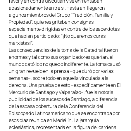
favor y en contra discutían y se enfrentaban
apasionadamente entre sí. Hasta ahí llegaron
algunos miembros del Grupo “Tradición, Familia y
Propiedad”, quienes gritaban consignas
especialmente dirigidas en contra de los sacerdotes
que habían participado: “¡No queremos curas
marxistas!”.
Las consecuencias de la toma de la Catedral fueron
enormes y tal como sus organizadores querían, el
mundo católico no quedó indiferente. La toma causó
un gran revuelo en la prensa –que duró por varias
semanas–, sobre todo en aquella vinculada a la
derecha. Una prueba de esto –específicamente en El
Mercurio de Santiago y Valparaíso–, fue la notoria
publicidad de los sucesos de Santiago, a diferencia
de la escasa cobertura de la Conferencia del
Episcopado Latinoamericano que se encontraba por
esos días reunida en Medellín. La jerarquía
eclesiástica, representada en la figura del cardenal