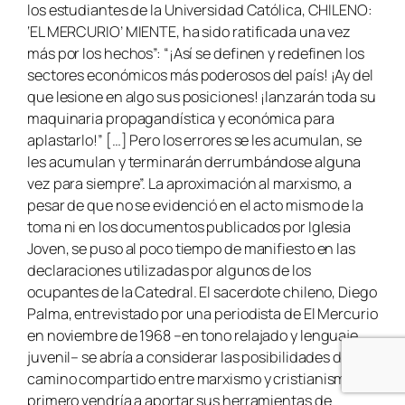
los estudiantes de la Universidad Católica, CHILENO:
‘EL MERCURIO’ MIENTE, ha sido ratificada una vez
más por los hechos”: “¡Así se definen y redefinen los
sectores económicos más poderosos del país! ¡Ay del
que lesione en algo sus posiciones! ¡lanzarán toda su
maquinaria propagandística y económica para
aplastarlo!” […] Pero los errores se les acumulan, se
les acumulan y terminarán derrumbándose alguna
vez para siempre”. La aproximación al marxismo, a
pesar de que no se evidenció en el acto mismo de la
toma ni en los documentos publicados por Iglesia
Joven, se puso al poco tiempo de manifiesto en las
declaraciones utilizadas por algunos de los
ocupantes de la Catedral. El sacerdote chileno, Diego
Palma, entrevistado por una periodista de El Mercurio
en noviembre de 1968 –en tono relajado y lenguaje
juvenil– se abría a considerar las posibilidades de un
camino compartido entre marxismo y cristianismo. El
primero vendría a aportar sus herramientas de