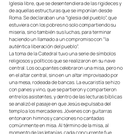
Iglesia libre, que se desentendiera de las rigideces y
de aquellas estructuras que se imponían desde
Roma. Se declaraban una “Iglesia del pueblo”, que
estuviera con los pobres no solo compartiendo su
miseria, sino también sus luchas, para terminar
haciendo un llamado a un compromiso con “la
auténtica liberación del pueblo”.
La toma de la Catedral tuvo una serie de símbolos
religiosos y políticos que se realizaron en su nave
central. Los ocupantes celebraron una misa, pero no
en el altar central, sino en un altar improvisado por
una mesa, rodeada de bancas. La eucaristía se hizo
con panes y vino, que se partieron y compartieron
entre los asistentes, y dentro de las lecturas bíblicas
se analizó el pasaje en que Jesús expulsaba del
templo a los mercaderes. Jóvenes con guitarras
entonaron himnos y canciones no cantadas
comúnmente en misa. Al término de la misa, al
momento de las letanías, cada concurrente fue