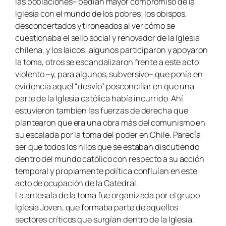
las poblaciones– pedían mayor compromiso de la
Iglesia con el mundo de los pobres; los obispos,
desconcertados y tironeados al ver cómo se
cuestionaba el sello social y renovador de la Iglesia
chilena, y los laicos; algunos participaron y apoyaron
la toma, otros se escandalizaron frente a este acto
violento –y, para algunos, subversivo– que ponía en
evidencia aquel “desvío” posconciliar en que una
parte de la Iglesia católica había incurrido. Ahí
estuvieron también las fuerzas de derecha que
plantearon que era una obra más del comunismo en
su escalada por la toma del poder en Chile. Parecía
ser que todos los hilos que se estaban discutiendo
dentro del mundo católico con respecto a su acción
temporal y propiamente política confluían en este
acto de ocupación de la Catedral.
La antesala de la toma fue organizada por el grupo
Iglesia Joven, que formaba parte de aquellos
sectores críticos que surgían dentro de la Iglesia.