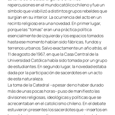
repercusiones en el mundo católico chileno y fue un
símbolo que visibilizó a distintos grupos rebeldes que
surgían en su interior. La ocurrencia del acto en un
recinto religioso era una novedad. En primer lugar,
porque las “tomas” eran una práctica política
esencialmente de izquierda y los espacios tomados
hasta ese momento habían sido fábricas, fundos y
terrenos urbanos. Salvo exactamente un año atrás, el
11 de agosto de 1967, en que la Casa Central de la
Universidad Católica había sido tomada por un grupo
de estudiantes. En segundo lugar, la novedad estaba
dada por la participación de sacerdotes en un acto
de esta naturaleza.
La toma de la Catedral –a pesar de no haber durado
más de unas pocas horas– puso de manifiesto las
divisiones religiosas, ideológicas y políticas que se
acrecentaban en el catolicismo chileno. En el debate
estuvieron presentes los sacerdotes que –insertos en