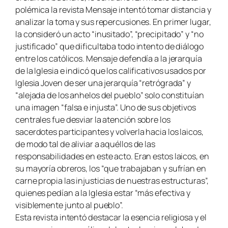
polémica la revista Mensaje intentó tomar distancia y
analizar la toma y sus repercusiones. En primer lugar,
la consideró un acto “inusitado”, “precipitado” y “no
justificado” que dificultaba todo intento de diálogo
entre los católicos. Mensaje defendía a la jerarquía
de la Iglesia e indicó que los calificativos usados por
Iglesia Joven de ser una jerarquía “retrógrada” y
“alejada de los anhelos del pueblo” solo constituían
una imagen “falsa e injusta”. Uno de sus objetivos
centrales fue desviar la atención sobre los
sacerdotes participantes y volverla hacia los laicos,
de modo tal de aliviar a aquéllos de las
responsabilidades en este acto. Eran estos laicos, en
su mayoría obreros, los “que trabajaban y sufrían en
carne propia las injusticias de nuestras estructuras”,
quienes pedían a la Iglesia estar “más efectiva y
visiblemente junto al pueblo”.
Esta revista intentó destacar la esencia religiosa y el