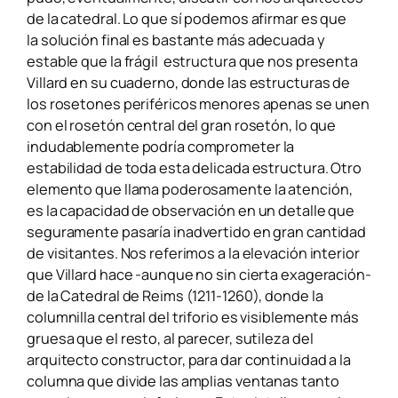
de la catedral. Lo que sí podemos afirmar es que
la
solución final es bastante más adecuada y
estable que la frágil estructura que nos presenta
Villard en su cuaderno, donde las estructuras de
los rosetones periféricos menores apenas se unen
con el rosetón central del gran rosetón, lo que
indudablemente podría comprometer la
estabilidad de toda esta delicada estructura. Otro
elemento que llama poderosamente la atención,
es la capacidad de observación en un detalle que
seguramente pasaría inadvertido en gran cantidad
de visitantes. Nos referimos a la elevación interior
que Villard hace -aunque no sin cierta exageración-
de la Catedral de Reims (1211-1260), donde la
columnilla central del triforio es visiblemente más
gruesa que el resto, al parecer, sutileza del
arquitecto constructor, para dar continuidad a la
columna que divide las amplias ventanas tanto