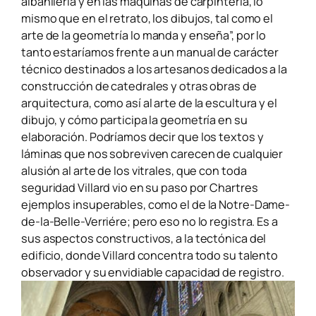
albañilería y en las máquinas de carpintería, lo
mismo que en el retrato, los dibujos, tal como el
arte
de la geometría lo manda y enseña”, por lo
tanto estaríamos frente a un manual de carácter
técnico destinados a los artesanos dedicados a la
construcción de catedrales y otras obras de
arquitectura, como así al arte de la escultura y el
dibujo, y cómo participa la geometría en su
elaboración. Podríamos decir que los textos y
láminas que nos sobreviven carecen de cualquier
alusión al arte de los vitrales, que con toda
seguridad Villard vio en su paso por Chartres
ejemplos insuperables, como el de la Notre-Dame-
de-la-Belle-Verriére; pero eso no lo registra. Es a
sus aspectos constructivos, a la tectónica del
edificio, donde Villard concentra todo su talento
observador y su envidiable capacidad de registro.