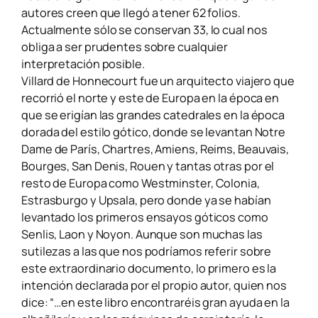
autores creen que llegó a tener 62 folios.
Actualmente sólo se conservan 33, lo cual nos
obliga a ser prudentes sobre cualquier
interpretación posible.
Villard de Honnecourt fue un arquitecto viajero que
recorrió el norte y este de Europa en la época en
que se erigían las grandes catedrales en la época
dorada del estilo gótico, donde se levantan Notre
Dame de París, Chartres, Amiens, Reims, Beauvais,
Bourges,
San Denis, Rouen y tantas otras por el
resto de Europa como Westminster, Colonia,
Estrasburgo y Upsala, pero donde ya se habían
levantado los primeros ensayos góticos como
Senlis, Laon y Noyon. Aunque son muchas las
sutilezas a las que nos podríamos referir sobre
este extraordinario documento, lo primero es la
intención declarada por el propio autor, quien nos
dice: “…en este libro encontraréis gran ayuda en la