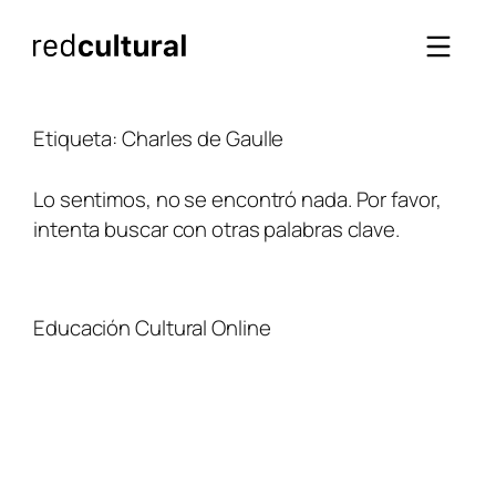
Saltar
al
contenido
Etiqueta:
Charles de Gaulle
Lo sentimos, no se encontró nada. Por favor,
intenta buscar con otras palabras clave.
Educación Cultural Online
NOSOTROS
FACEBOOK
TIENDA
ARTÍCULOS
YOUTUBE
TÉRMINOS Y CONDICIONES
CURSOS
INSTAGRAM
CONTACTO
TWITTER