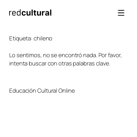
Saltar
al
contenido
Etiqueta:
chileno
Lo sentimos, no se encontró nada. Por favor,
intenta buscar con otras palabras clave.
Educación Cultural Online
NOSOTROS
FACEBOOK
TIENDA
ARTÍCULOS
YOUTUBE
TÉRMINOS Y CONDICIONES
CURSOS
INSTAGRAM
CONTACTO
TWITTER