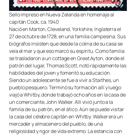
Sello impreso en Nueva Zelanda en homenaje al
capitán Cook, ca. 1940
Nació en Marton, Cleveland, Yorkshire, Inglaterra el
27 de octubre de 1728, en una familia campesina. Sus
biógrafos insisten que desde la colina de su casa se
veía el mar y que eso marcó su espíritu. Como familia
se trasladaron a un
cottage
en Great Ayton, donde el
patrón del lugar, Thomas Scott, notó rápidamente las
habilidades del joven y fomentó su educación.
Siendo un adolescente se fue a vivir a Staithes, un
pueblo pesquero. Terminó su formación allí y luego
viajó a Whitby, donde trabajó ocho años en la casa de
un comerciante, John Walker. Allí vivió junto a la
familia de su patrón, en el ático. Aún se puede visitar
la casa del célebre capitán en Whitby. Walker era un
mercader y almacenero del pueblo, de una
religiosidad y rigor de vida extremo. La estancia con