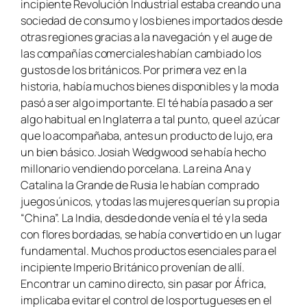
incipiente Revolución Industrial estaba creando una
sociedad de consumo y los bienes importados desde
otras regiones gracias a la navegación y el auge de
las compañías comerciales habían cambiado los
gustos de los británicos. Por primera vez en la
historia, había muchos bienes disponibles y la moda
pasó a ser algo importante. El té había pasado a ser
algo habitual en Inglaterra a tal punto, que el azúcar
que lo acompañaba, antes un producto de lujo, era
un bien básico. Josiah Wedgwood se había hecho
millonario vendiendo porcelana. La reina Ana y
Catalina la Grande de Rusia le habían comprado
juegos únicos, y todas las mujeres querían su propia
“China”. La India, desde donde venía el té y la seda
con flores bordadas, se había convertido en un lugar
fundamental. Muchos productos esenciales para el
incipiente Imperio Británico provenían de allí.
Encontrar un camino directo, sin pasar por África,
implicaba evitar el control de los portugueses en el