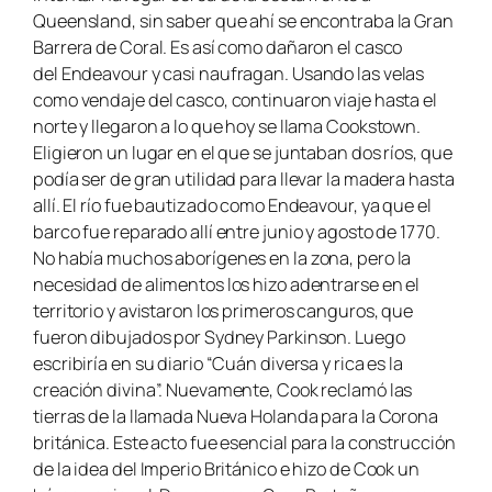
Queensland, sin saber que ahí se encontraba la Gran
Barrera de Coral. Es así como dañaron el casco
del
Endeavour
y casi naufragan. Usando las velas
como vendaje del casco, continuaron viaje hasta el
norte y llegaron a lo que hoy se llama Cookstown.
Eligieron un lugar en el que se juntaban dos ríos, que
podía ser de gran utilidad para llevar la madera hasta
allí. El río fue bautizado como Endeavour, ya que el
barco fue reparado allí entre junio y agosto de 1770.
No había muchos aborígenes en la zona, pero la
necesidad de alimentos los hizo adentrarse en el
territorio y avistaron los primeros canguros, que
fueron dibujados por Sydney Parkinson. Luego
escribiría en su diario “Cuán diversa y rica es la
creación divina”. Nuevamente, Cook reclamó las
tierras de la llamada Nueva Holanda para la Corona
británica. Este acto fue esencial para la construcción
de la idea del Imperio Británico e hizo de Cook un