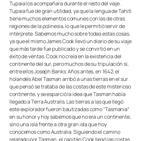
Tupaia los acompañara durante el resto del viaje.
Tupaia fue de gran utilidad, ya que la lengua de Tahití
tiene muchos elementos comunes con las de otras
regiones de la polinesia, lo que le permitió servir de
intérprete. Sabemos mucho sobre todas estas cosas,
ya que el mismo James Cook llevó un diario de su viaje
que más tarde fue publicado y se convirtió en un
éxito de ventas. Cook no creía en la existencia del
continente del sur, pero muchos de su tripulación sí,
entre ellos Joseph Banks. Años antes, en 1642, el
holandés Abel Tasman arribó a unas tierras en el sur
que pensó se trataba de las costas de este misterioso
continente, y se esparció la idea que Tasman había
llegado a Terra Australis. Las tierras a las que llegó
este explorador fueron bautizadas como “Tasmania”
en su honor y hoy sabemos que no era un continente,
sino una isla frente a otra gran isla que hoy
conocemos como Australia. Siguiendo el camino
relatado por Tasman, el capitán Cook llegó las costas