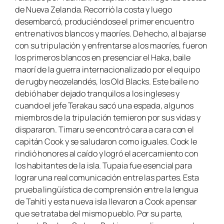
de Nueva Zelanda. Recorrió la costa y luego
desembarcó, produciéndose el primer encuentro
entre nativos blancos y maoríes. De hecho, al bajarse
con su tripulación y enfrentarse a los maoríes, fueron
los primeros blancos en presenciar el
Haka
, baile
maorí de la guerra internacionalizado por el equipo
de rugby neozelandés, los Old Blacks. Este baile no
debió haber dejado tranquilos a los ingleses y
cuando el jefe Terakau sacó una espada, algunos
miembros de la tripulación temieron por sus vidas y
dispararon. Timaru se encontró cara a cara con el
capitán Cook y se saludaron como iguales. Cook le
rindió honores al caído y logró el acercamiento con
los habitantes de la isla. Tupaia fue esencial para
lograr una real comunicación entre las partes. Esta
prueba lingüística de comprensión entre la lengua
de Tahití y esta nueva isla llevaron a Cook a pensar
que se trataba del mismo pueblo. Por su parte,