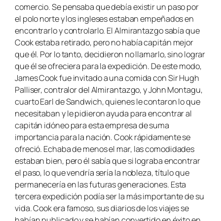
comercio. Se pensaba que debía existir un paso por
el polo norte y los ingleses estaban empeñados en
encontrarlo y controlarlo. El Almirantazgo sabía que
Cook estaba retirado, pero no había capitán mejor
que él. Por lo tanto, decidieron no llamarlo, sino lograr
que él se ofreciera para la expedición. De este modo,
James Cook fue invitado a una comida con Sir Hugh
Palliser, contralor del Almirantazgo, y John Montagu,
cuarto Earl de Sandwich, quienes le contaron lo que
necesitaban y le pidieron ayuda para encontrar al
capitán idóneo para esta empresa de suma
importancia para la nación. Cook rápidamente se
ofreció. Echaba de menos el mar, las comodidades
estaban bien, pero él sabía que si lograba encontrar
el paso, lo que vendría sería la nobleza, título que
permanecería en las futuras generaciones. Esta
tercera expedición podía ser la más importante de su
vida. Cook era famoso, sus diarios de los viajes se
habían publicado y se habían convertido en éxito en