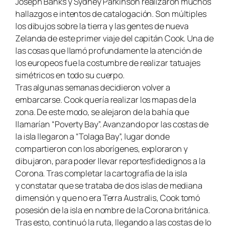
Joseph Banks y Sydney Parkinson realizaron muchos
hallazgos e intentos de catalogación. Son múltiples
los dibujos sobre la tierra y las gentes de nueva
Zelanda de este primer viaje del capitán Cook. Una de
las cosas que llamó profundamente la atención de
los europeos fue la costumbre de realizar tatuajes
simétricos en todo su cuerpo.
Tras algunas semanas decidieron volver a
embarcarse. Cook quería realizar los mapas de la
zona. De este modo, se alejaron de la bahía que
llamarían “Poverty Bay”. Avanzando por las costas de
la isla llegaron a “Tolaga Bay”, lugar donde
compartieron con los aborígenes, exploraron y
dibujaron, para poder llevar reportesfidedignos a la
Corona. Tras completar la cartografía de la isla
y constatar que se trataba de dos islas de mediana
dimensión y que no era Terra Australis
,
Cook tomó
posesión de la isla en nombre de la Corona británica.
Tras esto, continuó la ruta, llegando a las costas de lo