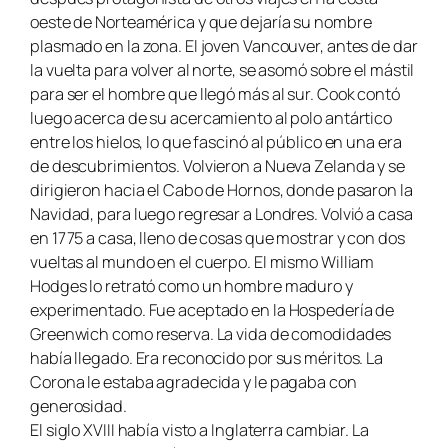
oeste de Norteamérica y que dejaría su nombre
plasmado en la zona. El joven Vancouver, antes de dar
la vuelta para volver al norte, se asomó sobre el mástil
para ser el hombre que llegó más al sur. Cook contó
luego acerca de su acercamiento al polo antártico
entre los hielos, lo que fascinó al público en una era
de descubrimientos. Volvieron a Nueva Zelanda y se
dirigieron hacia el Cabo de Hornos, donde pasaron la
Navidad, para luego regresar a Londres. Volvió a casa
en 1775 a casa, lleno de cosas que mostrar y con dos
vueltas al mundo en el cuerpo. El mismo William
Hodges lo retrató como un hombre maduro y
experimentado. Fue aceptado en la Hospedería de
Greenwich como reserva. La vida de comodidades
había llegado. Era reconocido por sus méritos. La
Corona le estaba agradecida y le pagaba con
generosidad.
El siglo XVIII había visto a Inglaterra cambiar. La