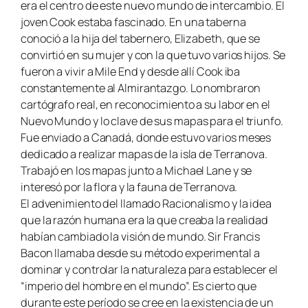
era el centro de este nuevo mundo de intercambio. El
joven Cook estaba fascinado. En una taberna
conoció a la hija del tabernero, Elizabeth, que se
convirtió en su mujer y con la que tuvo varios hijos. Se
fueron a vivir a Mile End y desde allí Cook iba
constantemente al Almirantazgo. Lo nombraron
cartógrafo real, en reconocimiento a su labor en el
Nuevo Mundo y lo clave de sus mapas para el triunfo.
Fue enviado a Canadá, donde estuvo varios meses
dedicado a realizar mapas de la isla de Terranova.
Trabajó en los mapas junto a Michael Lane y se
interesó por la flora y la fauna de Terranova.
El advenimiento del llamado Racionalismo y la idea
que la razón humana era la que creaba la realidad
habían cambiado la visión de mundo. Sir Francis
Bacon llamaba desde su método experimental a
dominar y controlar la naturaleza para establecer el
“imperio del hombre en el mundo”. Es cierto que
durante este período se cree en la existencia de un