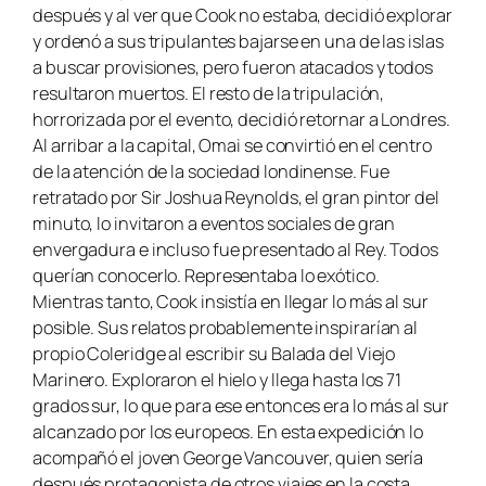
después y al ver que Cook no estaba, decidió explorar
y ordenó a sus tripulantes bajarse en una de las islas
a buscar provisiones, pero fueron atacados y todos
resultaron muertos. El resto de la tripulación,
horrorizada por el evento, decidió retornar a Londres.
Al arribar a la capital, Omai se convirtió en el centro
de la atención de la sociedad londinense. Fue
retratado por Sir Joshua Reynolds, el gran pintor del
minuto, lo invitaron a eventos sociales de gran
envergadura e incluso fue presentado al Rey. Todos
querían conocerlo. Representaba lo exótico.
Mientras tanto, Cook insistía en llegar lo más al sur
posible. Sus relatos probablemente inspirarían al
propio Coleridge al escribir su
Balada del Viejo
Marinero.
Exploraron el hielo y llega hasta los 71
grados sur, lo que para ese entonces era lo más al sur
alcanzado por los europeos. En esta expedición lo
acompañó el joven George Vancouver, quien sería
después protagonista de otros viajes en la costa