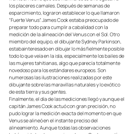
los placeres carnales. Después de semanas de
esparcimiento, lograron establecer lo que llamaron
“Fuerte Venus”. James Cook estaba preocupado de
preparar todo para cumplir a cabalidad con la
medición de la alineación del Venus con el Sol. Otro
miembro del equipo, el dibujante Sydney Parkinson,
estabainteresado en dibujar lo más fielmente posible
todo lo que veía en la isla, especialmente los bailes de
las mujeres tahitianas, algo que parecía totalmente
novedoso para los estándares europeos. Son
numerosas las ilustraciones realizadas por este
dibujante sobre las maravillas naturales y lo exótico
de esta tierra y sus gentes.
Finalmente, el día de las mediciones llegó y aunque el
capitán James Cook actuó con gran precisión, no
pudo lograr la medición exacta del momento en que
Venus se alineó en el instante preciso del
alineamiento. Aunque todas las observaciones