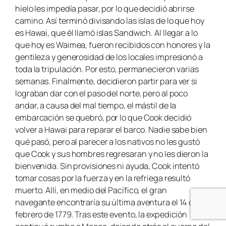
hielo les impedía pasar, por lo que decidió abrirse
camino. Así terminó divisando las islas de lo que hoy
es Hawai, que él llamó islas Sandwich. Al llegar a lo
que hoy es Waimea, fueron recibidos con honores y la
gentileza y generosidad de los locales impresionó a
toda la tripulación. Por esto, permanecieron varias
semanas. Finalmente, decidieron partir para ver si
lograban dar con el paso del norte, pero al poco
andar, a causa del mal tiempo, el mástil de la
embarcación se quebró, por lo que Cook decidió
volver a Hawai para reparar el barco. Nadie sabe bien
qué pasó, pero al parecer a los nativos no les gustó
que Cook y sus hombres regresaran y no les dieron la
bienvenida. Sin provisiones ni ayuda, Cook intentó
tomar cosas por la fuerza y en la refriega resultó
muerto. Allí, en medio del Pacífico, el gran
navegante encontraría su última aventura el 14 de
febrero de 1779. Tras este evento, la expedición