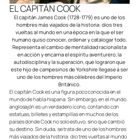
EL CAPITÁN COOK
El capitán James Cook (1728-1779) es uno de los
hombres más viajados de la historia: dios tres
vueltas al mundo en una época en la que el ser
humano quiso conocer, ordenar y catalogar todo.
Representa el cambio de mentalidad racionalista
en acción y encarna el espíritu aventurero, la
autodisciplina y la superación, que lograron que
este hijo de campesinos de Yorkshire llegase a ser
uno de los hombres más célebres del Imperio
Británico.
El capitán Cook es una figura poco conocida en el
mundo de habla hispana. Sin embargo, en el mundo
anglosajón es un verdadero ícono, contando con
estatuas, billetes y estampillas en muchos de los
países donde Cook no solo estuvo, sino que cambió
su destino. Sin duda, se trata de uno de los hombres
más viajados de la historia: dio tres vueltas al mundo