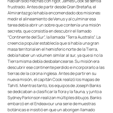
habían sido hechas con rigor, James Cook se sentía
frustrado. Antes de partir desde Gran Bretaña, el
Almirantazgo le había encomendado dos misiones:
medir el alineamiento de Venus y al culminar esa
tarea debía abrir un sobre que contenía una misión
secreta, que consistía en descubrir el llamado
“Continente del Sur”, la llamada “Terra Australis”. La
creencia popular establecía que si había una gran
masa territorial en el hemisferio norte de la Tierra,
debía haber un volumen similar al sur, ya que si no la
Tierra misma debía desbalancearse. Su misión era
descubrir ese continente perdido e incorporarlo a las
tierras de la corona inglesa. Antes de partir en su
nueva misión, el capitán Cook realizó los mapas de
Tahití. Mientras tanto, los equipos de Joseph Banks
se dedicaban a clasificar la flora y la fauna, y junto a
Sydney Parkinson realizan múltiples dibujos. Banks
embarcó en el
Endeavour
una serie de muestras
botánicas e insistió en que un aborigen llamado