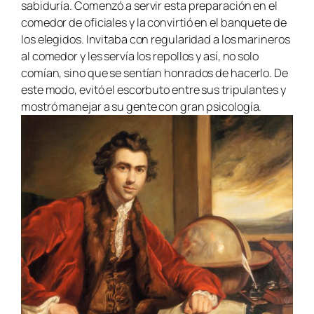
sabiduría. Comenzó a servir esta preparación en el
comedor de oficiales y la convirtió en el banquete de
los elegidos. Invitaba con regularidad a los marineros
al comedor y les servía los repollos y así, no solo
comían, sino que se sentían honrados de hacerlo. De
este modo, evitó el escorbuto entre sus tripulantes y
mostró manejar a su gente con gran psicología.