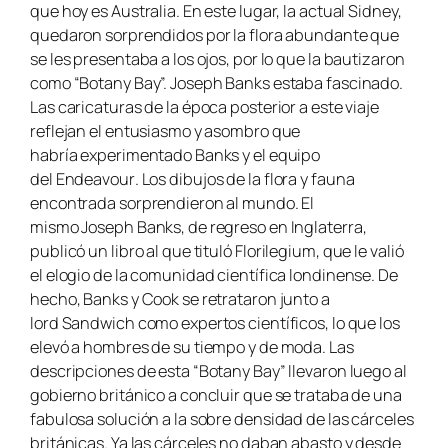
que hoy es Australia. En este lugar, la actual Sidney,
quedaron sorprendidos por la flora abundante que
se les presentaba a los ojos, por lo que la bautizaron
como “Botany Bay”. Joseph Banks estaba fascinado.
Las caricaturas de la época posterior a este viaje
reflejan el entusiasmo y asombro que
habría experimentado Banks y el equipo
del
Endeavour
. Los dibujos de la flora y fauna
encontrada sorprendieron al mundo. El
mismo Joseph Banks, de regreso en Inglaterra,
publicó un libro al que tituló
Florilegium
, que le valió
el elogio de la comunidad científica londinense. De
hecho, Banks y Cook se retrataron junto a
lord Sandwich como expertos científicos, lo que los
elevó a hombres de su tiempo y de moda. Las
descripciones de esta “Botany Bay” llevaron luego al
gobierno británico a concluir que se trataba de una
fabulosa solución a la sobre densidad de las cárceles
británicas. Ya las cárceles no daban abasto y desde