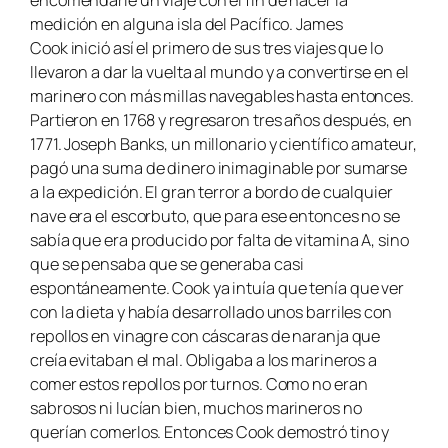
medición en alguna isla del Pacífico. James
Cook inició así el primero de sus tres viajes que lo
llevaron a dar la vuelta al mundo y a convertirse en el
marinero con más millas navegables hasta entonces.
Partieron en 1768 y regresaron tres años después, en
1771. Joseph Banks, un millonario y científico amateur,
pagó una suma de dinero inimaginable por sumarse
a la expedición. El gran terror a bordo de cualquier
nave era el escorbuto, que para ese entonces no se
sabía que era producido por falta de vitamina A, sino
que se pensaba que se generaba casi
espontáneamente. Cook ya intuía que tenía que ver
con la dieta y había desarrollado unos barriles con
repollos en vinagre con cáscaras de naranja que
creía evitaban el mal. Obligaba a los marineros a
comer estos repollos por turnos. Como no eran
sabrosos ni lucían bien, muchos marineros no
querían comerlos. Entonces Cook demostró tino y