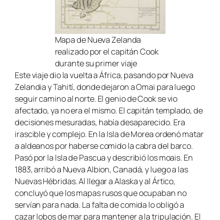
Mapa de Nueva Zelanda
realizado por el capitán Cook
durante su primer viaje
Este viaje dio la vuelta a África, pasando por Nueva
Zelandia y Tahití, donde dejaron a Omai para luego
seguir camino al norte. El genio de Cook se vio
afectado, ya no era el mismo. El capitán templado, de
decisiones mesuradas, había desaparecido. Era
irascible y complejo. En la Isla de Morea ordenó matar
a aldeanos por haberse comido la cabra del barco.
Pasó por la Isla de Pascua y describió los moais. En
1883, arribó a Nueva Albion, Canadá, y luego a las
Nuevas Hébridas. Al llegar a Alaska y al Ártico,
concluyó que los mapas rusos que ocupaban no
servían para nada. La falta de comida lo obligó a
cazar lobos de mar para mantener a la tripulación. El