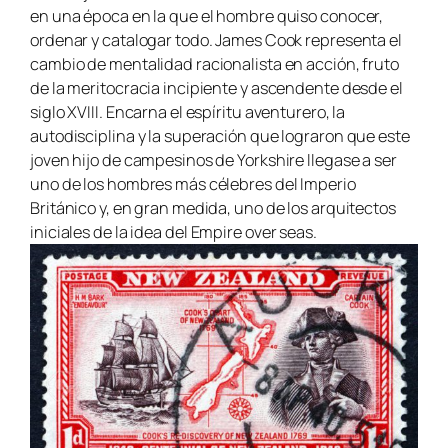
en una época en la que el hombre quiso conocer,
ordenar y catalogar todo. James Cook representa el
cambio de mentalidad racionalista en acción, fruto
de la meritocracia incipiente y ascendente desde el
siglo XVIII. Encarna el espíritu aventurero, la
autodisciplina y la superación que lograron que este
joven hijo de campesinos de Yorkshire llegase a ser
uno de los hombres más célebres del Imperio
Británico y, en gran medida, uno de los arquitectos
iniciales de la idea del
Empire over seas.