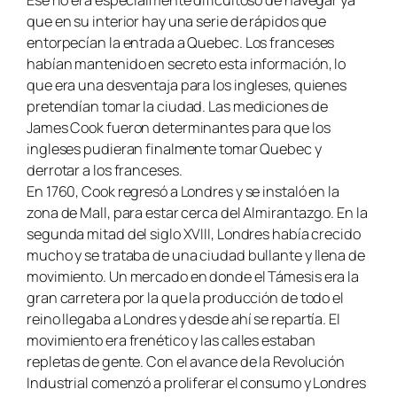
que en su interior hay una serie de rápidos que
entorpecían la entrada a Quebec. Los franceses
habían mantenido en secreto esta información, lo
que era una desventaja para los ingleses, quienes
pretendían tomar la ciudad. Las mediciones de
James Cook fueron determinantes para que los
ingleses pudieran finalmente tomar Quebec y
derrotar a los franceses.
En 1760, Cook regresó a Londres y se instaló en la
zona de Mall, para estar cerca del Almirantazgo. En la
segunda mitad del siglo XVIII, Londres había crecido
mucho y se trataba de una ciudad bullante y llena de
movimiento. Un mercado en donde el Támesis era la
gran carretera por la que la producción de todo el
reino llegaba a Londres y desde ahí se repartía. El
movimiento era frenético y las calles estaban
repletas de gente. Con el avance de la Revolución
Industrial comenzó a proliferar el consumo y Londres