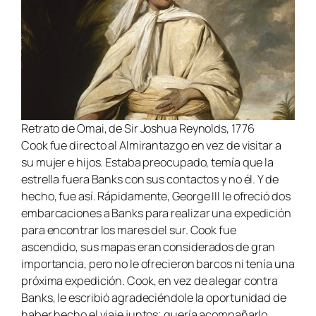
Retrato de Omai, de Sir Joshua Reynolds, 1776
Cook fue directo al Almirantazgo en vez de visitar a
su mujer e hijos. Estaba preocupado, temía que la
estrella fuera Banks con sus contactos y no él. Y de
hecho, fue así. Rápidamente, George III le ofreció dos
embarcaciones a Banks para realizar una expedición
para encontrar los mares del sur. Cook fue
ascendido, sus mapas eran considerados de gran
importancia, pero no le ofrecieron barcos ni tenía una
próxima expedición. Cook, en vez de alegar contra
Banks, le escribió agradeciéndole la oportunidad de
haber hecho el viaje juntos; quería acompañarlo.