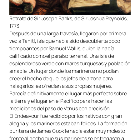
Retrato de Sir Joseph Banks, de Sir Joshua Reynolds,
1773
Después de una larga travesía, llegaron por primera
vez a Tahití, isla que había sido descubierta poco
tiempo antes por Samuel Wallis, quien la había
calificado como el paraíso terrenal. Una isla de
esplendoroso verde con mares turquesas y población
amable. Un lugar donde los marineros no podían
creer el hecho de que los jefes de la zona para
halagarlos les ofrecían a sus propias mujeres.
Parecía definitivamente el lugar más perfecto sobre
la tierra y el lugar en el Pacífico para hacer las
mediciones del paso de Venus con precisión.
El
Endeavour
fue recibido por los nativos con gran
alegría y los marineros estaban felices. La formación
puritana de James Cook le hacía estar muy molesto
frente al hecho que sus marineros se entregasen a