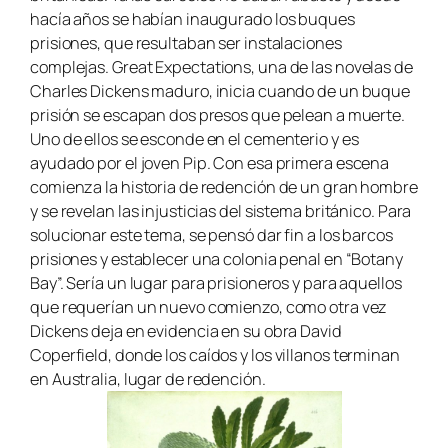
hacía años se habían inaugurado los buques
prisiones, que resultaban ser instalaciones
complejas.
Great Expectations,
una de las novelas de
Charles Dickens maduro, inicia cuando de un buque
prisión se escapan dos presos que pelean a muerte.
Uno de ellos se esconde en el cementerio y es
ayudado por el joven Pip. Con esa primera escena
comienza la historia de redención de un gran hombre
y se revelan las injusticias del sistema británico. Para
solucionar este tema, se pensó dar fin a los barcos
prisiones y establecer una colonia penal en “Botany
Bay”. Sería un lugar para prisioneros y para aquellos
que requerían un nuevo comienzo, como otra vez
Dickens deja en evidencia en su obra
David
Coperfield,
donde los caídos y los villanos terminan
en Australia, lugar de redención.