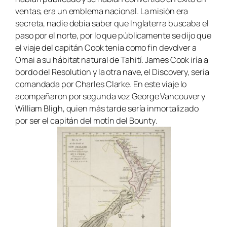
ventas, era un emblema nacional. La misión era
secreta, nadie debía saber que Inglaterra buscaba el
paso por el norte, por lo que públicamente se dijo que
el viaje del capitán Cook tenía como fin devolver a
Omai a su hábitat natural de Tahití. James Cook iría a
bordo del
Resolution
y la otra nave, el
Discovery,
sería
comandada por Charles Clarke. En este viaje lo
acompañaron por segunda vez George Vancouver y
William Bligh, quien más tarde sería inmortalizado
por ser el capitán del motín del
Bounty
.