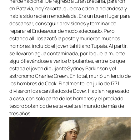
héroe nacional. De regreso a Gran Bretaña, pararon
en Batavia, hoy Yakarta, que era colonia holandesa y
había sido recién remodelada. Era un buen lugar para
descansar, conseguir provisiones y terminar de
reparar el
Endeavour
de modo adecuado. Pero
estando allí los azotó la peste y murieron muchos
hombres, incluido el joven tahitiano Tupaia. Al partir,
se llevaron agua contaminada, por lo que la muerte
siguió llevándose a varios tripulantes, entre los que
estaba el joven dibujante Sydney Parkinson y el
astrónomo Charles Green. En total, murió un tercio de
los hombres de Cook. Finalmente, en julio de 1771
divisaron los acantilados de Dover. Habían regresado
a casa, con solo parte de los hombres y el preciado
tesoro botánico de esta vuelta al mundo de más de
tres años.