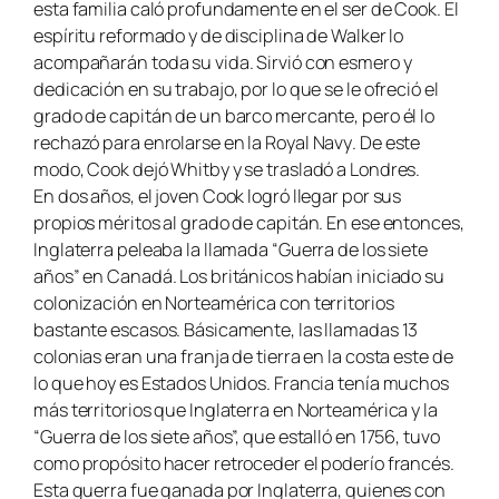
esta familia caló profundamente en el ser de Cook. El
espíritu reformado y de disciplina de Walker lo
acompañarán toda su vida. Sirvió con esmero y
dedicación en su trabajo, por lo que se le ofreció el
grado de capitán de un barco mercante, pero él lo
rechazó para enrolarse en la
Royal Navy
. De este
modo, Cook dejó Whitby y se trasladó a Londres.
En dos años, el joven Cook logró llegar por sus
propios méritos al grado de capitán. En ese entonces,
Inglaterra peleaba la llamada “Guerra de los siete
años” en Canadá. Los británicos habían iniciado su
colonización en Norteamérica con territorios
bastante escasos. Básicamente, las llamadas 13
colonias eran una franja de tierra en la costa este de
lo que hoy es Estados Unidos. Francia tenía muchos
más territorios que Inglaterra en Norteamérica y la
“Guerra de los siete años”, que estalló en 1756, tuvo
como propósito hacer retroceder el poderío francés.
Esta guerra fue ganada por Inglaterra, quienes con