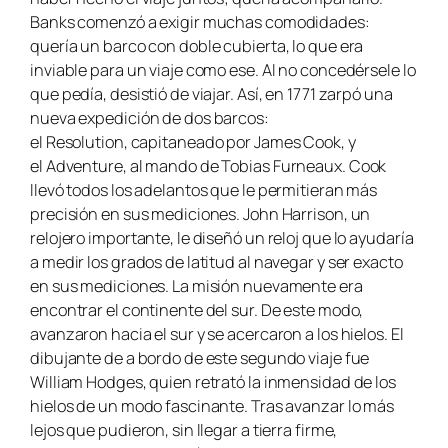
Banks comenzó a exigir muchas comodidades:
quería un barco con doble cubierta, lo que era
inviable para un viaje como ese. Al no concedérsele lo
que pedía, desistió de viajar. Así, en 1771 zarpó una
nueva expedición de dos barcos:
el
Resolution,
capitaneado por James Cook, y
el
Adventure,
al mando de Tobias Furneaux. Cook
llevó todos los adelantos que le permitieran más
precisión en sus mediciones. John Harrison, un
relojero importante, le diseñó un reloj que lo ayudaría
a medir los grados de latitud al navegar y ser exacto
en sus mediciones. La misión nuevamente era
encontrar el continente del sur. De este modo,
avanzaron hacia el sur y se acercaron a los hielos. El
dibujante de a bordo de este segundo viaje fue
William Hodges, quien retrató la inmensidad de los
hielos de un modo fascinante. Tras avanzar lo más
lejos que pudieron, sin llegar a tierra firme,