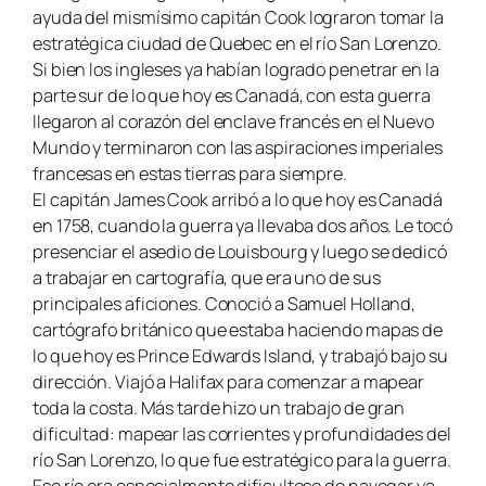
ayuda del mismísimo capitán Cook lograron tomar la
estratégica ciudad de Quebec en el río San Lorenzo.
Si bien los ingleses ya habían logrado penetrar en la
parte sur de lo que hoy es Canadá, con esta guerra
llegaron al corazón del enclave francés en el Nuevo
Mundo y terminaron con las aspiraciones imperiales
francesas en estas tierras para siempre.
El capitán James Cook arribó a lo que hoy es Canadá
en 1758, cuando la guerra ya llevaba dos años. Le tocó
presenciar el asedio de Louisbourg y luego se dedicó
a trabajar en cartografía, que era uno de sus
principales aficiones. Conoció a Samuel Holland,
cartógrafo británico que estaba haciendo mapas de
lo que hoy es Prince Edwards Island, y trabajó bajo su
dirección. Viajó a Halifax para comenzar a mapear
toda la costa. Más tarde hizo un trabajo de gran
dificultad: mapear las corrientes y profundidades del
río San Lorenzo, lo que fue estratégico para la guerra.
Ese río era especialmente dificultoso de navegar ya