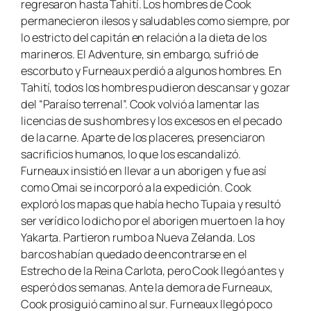
regresaron hasta Tahití. Los hombres de Cook
permanecieron ilesos y saludables como siempre, por
lo estricto del capitán en relación a la dieta de los
marineros. El
Adventure
, sin embargo, sufrió de
escorbuto y Furneaux perdió a algunos hombres. En
Tahití, todos los hombres pudieron descansar y gozar
del “Paraíso terrenal”. Cook volvió a lamentar las
licencias de sus hombres y los excesos en el pecado
de la carne. Aparte de los placeres, presenciaron
sacrificios humanos, lo que los escandalizó.
Furneaux insistió en llevar a un aborigen y fue así
como Omai se incorporó a la expedición. Cook
exploró los mapas que había hecho Tupaia y resultó
ser verídico lo dicho por el aborigen muerto en la hoy
Yakarta. Partieron rumbo a Nueva Zelanda. Los
barcos habían quedado de encontrarse en el
Estrecho de la Reina Carlota, pero Cook llegó antes y
esperó dos semanas. Ante la demora de Furneaux,
Cook prosiguió camino al sur. Furneaux llegó poco