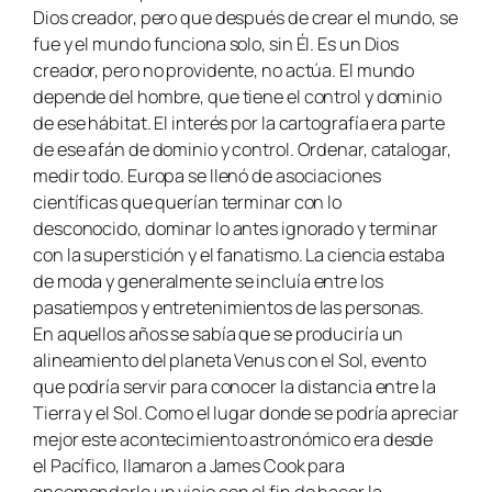
Dios creador, pero que después de crear el mundo, se
fue y el mundo funciona solo, sin Él. Es un Dios
creador, pero no providente, no actúa. El mundo
depende del hombre, que tiene el control y dominio
de ese hábitat. El interés por la cartografía era parte
de ese afán de dominio y control. Ordenar, catalogar,
medir todo. Europa se llenó de asociaciones
científicas que querían terminar con lo
desconocido, dominar lo antes ignorado y terminar
con la superstición y el fanatismo. La ciencia estaba
de moda y generalmente se incluía entre los
pasatiempos y entretenimientos de las personas.
En aquellos años se sabía que se produciría un
alineamiento del planeta Venus con el Sol, evento
que podría servir para conocer la distancia entre la
Tierra y el Sol. Como el lugar donde se podría apreciar
mejor este acontecimiento astronómico era desde
el Pacífico, llamaron a James Cook para
encomendarle un viaje con el fin de hacer la