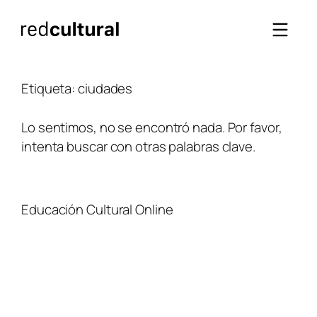
Saltar
al
contenido
Etiqueta:
ciudades
Lo sentimos, no se encontró nada. Por favor,
intenta buscar con otras palabras clave.
Educación Cultural Online
NOSOTROS
FACEBOOK
TIENDA
ARTÍCULOS
YOUTUBE
TÉRMINOS Y CONDICIONES
CURSOS
INSTAGRAM
CONTACTO
TWITTER