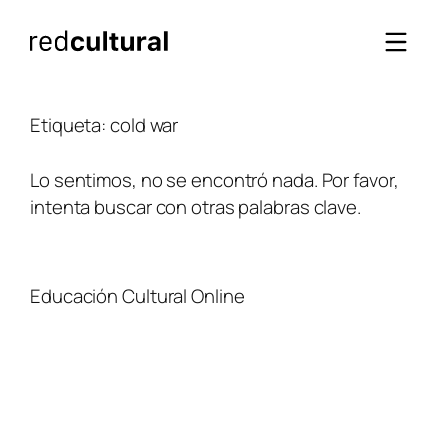
Saltar
al
contenido
Etiqueta:
cold war
Lo sentimos, no se encontró nada. Por favor,
intenta buscar con otras palabras clave.
Educación Cultural Online
NOSOTROS
FACEBOOK
TIENDA
ARTÍCULOS
YOUTUBE
TÉRMINOS Y CONDICIONES
CURSOS
INSTAGRAM
CONTACTO
TWITTER