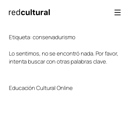
Saltar
al
contenido
Etiqueta:
conservadurismo
Lo sentimos, no se encontró nada. Por favor,
intenta buscar con otras palabras clave.
Educación Cultural Online
NOSOTROS
FACEBOOK
TIENDA
ARTÍCULOS
YOUTUBE
TÉRMINOS Y CONDICIONES
CURSOS
INSTAGRAM
CONTACTO
TWITTER