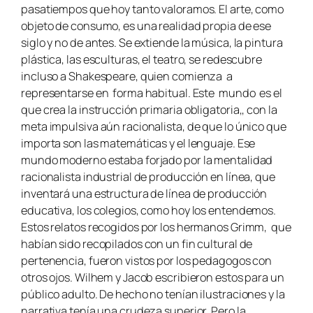
pasatiempos que hoy tanto valoramos. El arte, como
objeto de consumo, es una realidad propia de ese
siglo y no de antes. Se extiende la música, la pintura
plástica, las esculturas, el teatro, se redescubre
incluso a Shakespeare, quien comienza a
representarse en forma habitual. Este mundo es el
que crea la instrucción primaria obligatoria,, con la
meta impulsiva aún racionalista, de que lo único que
importa son las matemáticas y el lenguaje. Ese
mundo moderno estaba forjado por la mentalidad
racionalista industrial de producción en línea, que
inventará una estructura de línea de producción
educativa, los colegios, como hoy los entendemos.
Estos relatos recogidos por los hermanos Grimm, que
habían sido recopilados con un fin cultural de
pertenencia, fueron vistos por los pedagogos con
otros ojos. Wilhem y Jacob escribieron estos para un
público adulto. De hecho no tenían ilustraciones y la
narrativa tenía una crudeza superior. Pero la