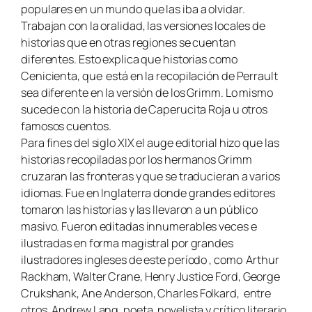
populares en un mundo que las iba a olvidar.
Trabajan con la oralidad, las versiones locales de
historias que en otras regiones se cuentan
diferentes. Esto explica que historias como
Cenicienta, que está en la recopilación de Perrault
sea diferente en la versión de los Grimm. Lo mismo
sucede con la historia de Caperucita Roja u otros
famosos cuentos.
Para fines del siglo XIX el auge editorial hizo que las
historias recopiladas por los hermanos Grimm
cruzaran las fronteras y que se traducieran a varios
idiomas. Fue en Inglaterra donde grandes editores
tomaron las historias y las llevaron a un público
masivo. Fueron editadas innumerables veces e
ilustradas en forma magistral por grandes
ilustradores ingleses de este período , como Arthur
Rackham, Walter Crane, Henry Justice Ford, George
Crukshank, Ane Anderson, Charles Folkard, entre
otros. Andrew Lang, poeta, novelista y crítico literario