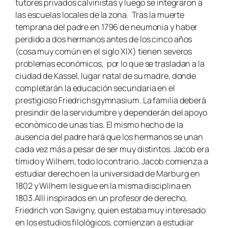
tutores privados calvinistas y luego se integraron a
las escuelas locales de la zona. Tras la muerte
temprana del padre en 1796 de neumonia y haber
perdido a dos hermanos antes de los cinco años
(cosa muy común en el siglo XIX) tienen severos
problemas económicos, por lo que se trasladan a la
ciudad de Kassel, lugar natal de su madre, donde
completarán la educación secundaria en el
prestigioso Friedrichsgymnasium. La familia deberá
presindir de la servidumbre y dependerán del apoyo
económico de unas tías. El mismo hecho de la
ausencia del padre hará que los hermanos se unan
cada vez más a pesar de ser muy distintos. Jacob era
tímido y Wilhem, todo lo contrario. Jacob comienza a
estudiar derecho en la universidad de Marburg en
1802 y Wilhem le sigue en la misma disciplina en
1803.Allí inspirados en un profesor de derecho,
Friedrich von Savigny, quien estaba muy interesado
en los estudios filológicos, comienzan a estudiar