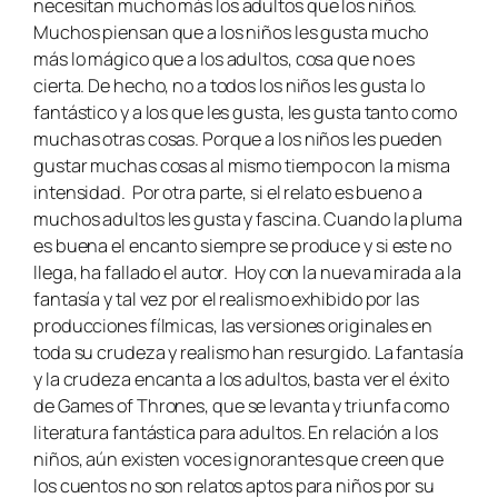
necesitan mucho más los adultos que los niños.
Muchos piensan que a los niños les gusta mucho
más lo mágico que a los adultos, cosa que no es
cierta. De hecho, no a todos los niños les gusta lo
fantástico y a los que les gusta, les gusta tanto como
muchas otras cosas. Porque a los niños les pueden
gustar muchas cosas al mismo tiempo con la misma
intensidad. Por otra parte, si el relato es bueno a
muchos adultos les gusta y fascina. Cuando la pluma
es buena el encanto siempre se produce y si este no
llega, ha fallado el autor. Hoy con la nueva mirada a la
fantasía y tal vez por el realismo exhibido por las
producciones fílmicas, las versiones originales en
toda su crudeza y realismo han resurgido. La fantasía
y la crudeza encanta a los adultos, basta ver el éxito
de
Games of Thrones
, que se levanta y triunfa como
literatura fantástica para adultos. En relación a los
niños, aún existen voces ignorantes que creen que
los cuentos no son relatos aptos para niños por su