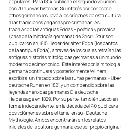
populares. Para 1814 publican el segundo volumen
con 70 nuevas historias. Su interés por conocer el
ethos germano los llevó a los orígenes de esta cultura
a las tradiciones paganas pre cristianas. Así
trabajando las antiguas Eddas – poética y prosaica
(base de la mitología germana) de Snorri Sturlson
publicaron en 1815
Lieder der alten Edda
(los cantos
de la antigua Edda), a través de los cuales retraían las
antiguas historias mitológicas germanas a un mundo
moderno decimonónico. Este interés por la mitología
germana continuará y posteriormente Wilhem
escribirá un tratado sobre las runas germanas
– Uber
deutsche Runen
en 1821 y un compendio sobre las
leyendas heroicas germanas
Die deutsche
Heldensage
en 1829. Por su parte, también Jacob en
forma independiente, en la década del ’40 publicará
dos volúmenes sobre el tema en su–
Deutsche
Mythologie
. Ambos encontrarán en los relatos
iniciales de la cultura germana ese ser propio original