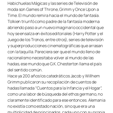
Habichuelas Mágicas
y las series de Televisión de
moda son
Games of Throne
,
Grimm
y
Once Upon a
Time
. El mundo remira hacia el mundo de fantasía.
Tolkien triunfó como padre de la fantasía moderna
abriendo paso a un nuevo imaginario occidental que
hoy se ensalza en éxitos editoriales (Harry Potter y el
Juego de los Tronos, entre otros), series de televisión
y superproducciones cinematográficas que arrasan
con la taquilla. Pareciera ser que el mundo lleno de
racionalismo necesitaba volver al mundo de las
hadas, ese mundo que G.K. Chesterton llama el país
del sentido común.
Hace ya 200 años los catedráticos Jacob y Willhem
Grimm publicaron su recopilación de cuentos de
hadas llamada “Cuentos para la Infancia y el Hogar”,
como una labor de búsqueda del ethos germano, no
claramente identificado para ese entonces. Alemania
no existía como estado nación, sino que era una
multiplicidad de principados, cada uno con su propia