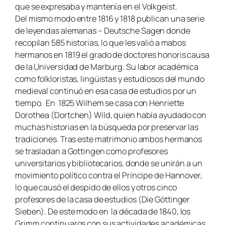
que se expresaba y mantenía en el
Volkgeist
.
Del mismo modo entre 1816 y 1818 publican una serie
de leyendas alemanas –
Deutsche Sagen
donde
recopilan 585 historias, lo que les valió a mabos
hermanos en 1819 el grado de doctores honoris causa
de la Universidad de Marburg. Su labor académica
como folkloristas, lingüistas y estudiosos del mundo
medieval continuó en esa casa de estudios por un
tiempo. En 1825 Wilhem se casa con Henriette
Dorothea (Dortchen) Wild, quien había ayudado con
muchas historias en la búsqueda por preservar las
tradiciones. Tras este matrimonio ambos hermanos
se trasladan a Gottingen como profesores
universitarios y bibliotecarios, donde se unirán a un
movimiento político contra el Príncipe de Hannover,
lo que causó el despido de ellos y otros cinco
profesores de la casa de estudios (
Die Göttinger
Sieben
). De este modo en la década de 1840, los
Grimm continuaros con sus actividades académicas