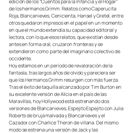
edición de los “Cuentos para la Infancia y el Hogar”
de los hermanos Grimm. Relatos como
Caperucita
Roja
,
Blancanieves
,
Cenicienta, Hansel y Gretel
, entre
otros quedaron impresos en el papel en un momento
en que el mundo extendía su capacidad editorial y
lectora, con lo que esos relatos, que existían desde
antes en forma oral, cruzaron fronteras y se
extendieron como parte del imaginario colectivo de
occidente.
Hoy estamos en un período de revaloración de la
fantasía, tras largos años de olvido y pareciera ser
que los Hermanos Grimm resurgen con más fuerza.
Tras el éxito de taquilla alcanzado por Tim Burton en
su excelente versión de
Alicia en el país de las
Maravillas
, hoy Hollywood está estrenando dos
versiones de
Blancanieves
,
Espejito Espejito
con Julia
Roberts de bruja malvada y
Blancanieves y el
Cazador
con Charlice Theron de villana. Del mismo
modo se estrena una versión de
Jack y las