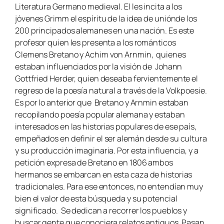
Literatura Germano medieval. El les incita a los
jóvenes Grimm el espíritu de la idea de uniónde los
200 principados alemanes en una nación. Es este
profesor quien les presenta a los románticos
Clemens Bretano y Achim von Arnmin, quienes
estaban influenciados por la visión de Johann
Gottfried Herder, quien deseaba fervientemente el
regreso de la poesía natural a través de la
Volkpoesie
.
Es por lo anterior que Bretano y Arnmin estaban
recopilando poesía popular alemana y estaban
interesados en las historias populares de ese país,
empeñados en definir el ser alemán desde su cultura
y su producción imaginaria. Por esta influencia, y a
petición expresa de Bretano en 1806 ambos
hermanos se embarcan en esta caza de historias
tradicionales. Para ese entonces, no entendían muy
bien el valor de esta búsqueda y su potencial
significado. Se dedican a recorrer los pueblos y
buscar gente que conociera relatos antiguos. Pasan