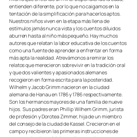
entienden diferente, por lo que no caigamos en la
tentación de la simplificación para hacerlos aptos.
Nuestros niños viven en la etapa más llena de
estímulos jamás nunca vista y los cuentos diluidos
aburren hasta al niño más pequeño. Hay muchos
autores que relatan la labor educativa de los cuentos
como una fuente de aprender a enfrentar en forma
más apta la realidad. Atrevámonos a remirar los
relatos que merecieron sobrevivir en la tradición oral
y que dos valientes y apasionados alemanes
recogieron en forma escrita para la posteridad.
Wilhelm y Jacob Grimm nacieron en la ciudad
alemana de Hanau en 1786 y 1786 respectivamente.
Son los hermanos mayores de una familia de nueve
hijos. Sus padres eran Phillip Wilhem Grimm, jurista
de profesión y Dorotea Zimmer, hija de un miembro
del consejo de la ciudad de Kassel. Crecieron en el
campo y recibieron las primeras instrucciones de