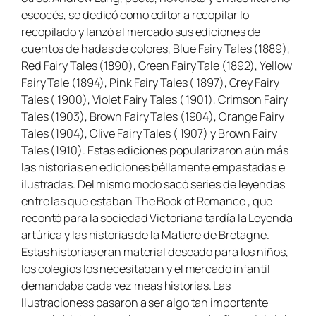
escocés, se dedicó como editor a recopilar lo
recopilado y lanzó al mercado sus ediciones de
cuentos de hadas de colores,
Blue Fairy Tales (1889)
,
Red Fairy Tales (1890),
Green Fairy Tale (1892),
Yellow
Fairy Tale (1894),
Pink Fairy Tales ( 1897), Grey Fairy
Tales ( 1900), Violet Fairy Tales ( 1901), Crimson Fairy
Tales (1903), Brown Fairy Tales (1904), Orange Fairy
Tales (1904), Olive Fairy Tales ( 1907) y Brown Fairy
Tales (1910)
. Estas ediciones popularizaron aún más
las historias en ediciones béllamente empastadas e
ilustradas. Del mismo modo sacó series de leyendas
entre las que estaban
The Book of Romance
, que
recontó para la sociedad Victoriana tardía la Leyenda
artúrica y las historias de la Matiere de Bretagne.
Estas historias eran material deseado para los niños,
los colegios los necesitaban y el mercado infantil
demandaba cada vez meas historias. Las
Ilustracioness pasaron a ser algo tan importante