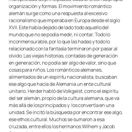
organización y formas. El movimiento romántico
alemán surge como una respuesta al excesivo
racionalismo que imperaba en Europa desde el siglo
XVII. Este había dejado de lado todo aquello del
mundo que no se podía medir, ni contar. Todo lo
inconmensurable, por lo que las hadas y todo lo
relacionado con la fantasía terminaron por pasar al
olvido. Las viejas historias, contadas de generación
en generación, no podía ser algo de valor, sino que
cosas para niños. Los románticos alemanes,
alimentados de un espíritu nacionalista, buscaban
ese algo que hacía de Alemania un ente cultural
unitario. Herder habló de
Volkgeist
, como el espíritu
del ser alemán, propio de la cultura alemana, que va
más allá de los principados y los convertía en una
unidad. Se incitó la búsqueda por encontrar ese algo,
ese ethos cultural. Muchos se sumaron a esa
cruzada, entre ellos los hermanos Wilhem y Jacob