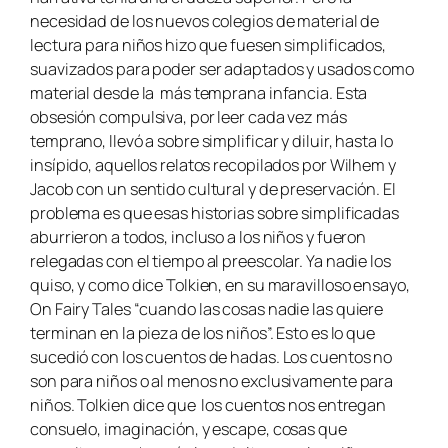
necesidad de los nuevos colegios de material de
lectura para niños hizo que fuesen simplificados,
suavizados para poder ser adaptados y usados como
material desde la más temprana infancia. Esta
obsesión compulsiva, por leer cada vez más
temprano, llevó a sobre simplificar y diluir, hasta lo
insípido, aquellos relatos recopilados por Wilhem y
Jacob con un sentido cultural y de preservación. El
problema es que esas historias sobre simplificadas
aburrieron a todos, incluso a los niños y fueron
relegadas con el tiempo al preescolar. Ya nadie los
quiso, y como dice Tolkien, en su maravilloso ensayo,
On Fairy Tales
“cuando las cosas nadie las quiere
terminan en la pieza de los niños”. Esto es lo que
sucedió con los cuentos de hadas. Los cuentos no
son para niños o al menos no exclusivamente para
niños. Tolkien dice que los cuentos nos entregan
consuelo, imaginación, y escape, cosas que