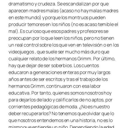
dramatismo y crudeza. Se escandalizan por que
aparecen madres malas (acaso no hay malas madres
en este mundo) y porque los montruos pueden
producir temores en los niños (no es acaso temible el
mal). Es curioso que esos padres y profesores se
preocupan por lo que leen los niños, pero no tienen
un real control sobre los que ven en televisión o en los
videojuegos , que suele ser mucho más duro que
cualquier relato de los hermanos Grimm. Por último,
hay que dejar de ser soberbios. Los cuentos
educaron a generaciones enteras por muy largos
años antes de ser escritos y tras el trabajo de los
hermanos Grimm, continuaron con esa labor
educativa. Por tanto, quienes somos nosotros hoy
para dejarlos de lado y calificarlos de no aptos, por
corrientes pedagógicas de moda. ¿No es nuestro
deber recuperarlos? No tenemos que olvidar que lo
que nosotros entendemos en una historia, no es lo
mismo que entiende un niño. Dependiendo la edad,