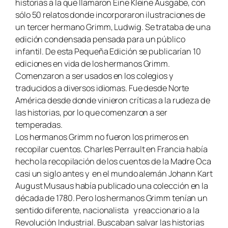
historias a la que llamaron
Eine Kleine Ausgabe,
con
sólo 50 relatos donde incorporaron ilustraciones de
un tercer hermano Grimm, Ludwig. Se trataba de una
edición condensada pensada para un público
infantil. De esta Pequeña Edición se publicarían 10
ediciones en vida de los hermanos Grimm.
Comenzaron a ser usados en los colegios y
traducidos a diversos idiomas. Fue desde Norte
América desde donde vinieron críticas a la rudeza de
las historias, por lo que comenzaron a ser
temperadas.
Los hermanos Grimm no fueron los primeros en
recopilar cuentos. Charles Perrault en Francia había
hecho la recopilación de los cuentos de la Madre Oca
casi un siglo antes y en el mundo alemán Johann Kart
August Musaus había publicado una colección en la
década de 1780. Pero los hermanos Grimm tenían un
sentido diferente, nacionalista y reaccionario a la
Revolución Industrial. Buscaban salvar las historias