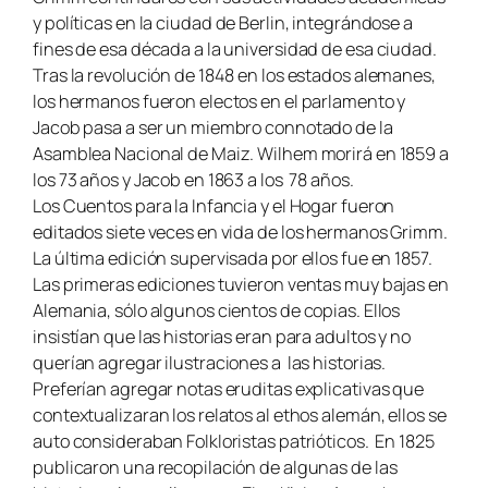
y políticas en la ciudad de Berlin, integrándose a
fines de esa década a la universidad de esa ciudad.
Tras la revolución de 1848 en los estados alemanes,
los hermanos fueron electos en el parlamento y
Jacob pasa a ser un miembro connotado de la
Asamblea Nacional de Maiz. Wilhem morirá en 1859 a
los 73 años y Jacob en 1863 a los 78 años.
Los Cuentos para la Infancia y el Hogar fueron
editados siete veces en vida de los hermanos Grimm.
La última edición supervisada por ellos fue en 1857.
Las primeras ediciones tuvieron ventas muy bajas en
Alemania, sólo algunos cientos de copias. Ellos
insistían que las historias eran para adultos y no
querían agregar ilustraciones a las historias.
Preferían agregar notas eruditas explicativas que
contextualizaran los relatos al ethos alemán, ellos se
auto consideraban Folkloristas patrióticos. En 1825
publicaron una recopilación de algunas de las