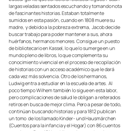
largas veladas sentados escuchando y tomando nota
de fascinantes historias. Estaban totalmente
sumidos en esta pasión, cuando en 1808 muere su
madre, y debido a la pobreza extrema, Jacob decide
buscar trabajo para poder mantener a sus, ahora
huérfanos, hermanos menores. Consigue un puesto
de bibliotecario en Kassel, lo que lo sumerge en un
mundo pleno de libros, lo que complementa su
conocimiento vivencial en el proceso de recopilación
de historias con un acceso académico que le dará
cada vez más solvencia. Otro de los hermanos,
Ludwig entra a estudiar en la escuela de artes. Al
poco tiempo Wilhem también lo sigue en esta labor,
pero complicaciones de salud le obligan a reiterados
retiros en busca de mejor clima. Pero a pesar de todo,
continúan buscando historias y para 1812 publican
un tomo de los llamado
Kinder- und Hausmärchen
(Cuentos para la infancia y el Hogar) con 86 cuentos