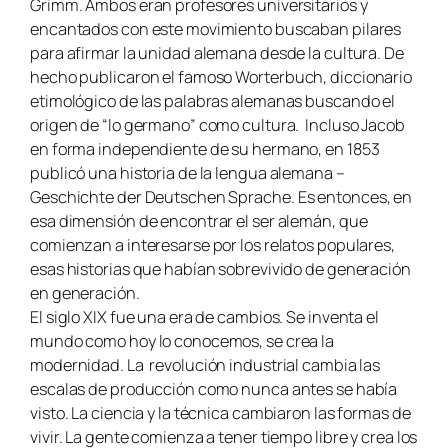
Grimm. Ambos eran profesores universitarios y
encantados con este movimiento buscaban pilares
para afirmar la unidad alemana desde la cultura. De
hecho publicaron el famoso
Worterbuch
, diccionario
etimológico de las palabras alemanas buscando el
origen de “lo germano” como cultura. Incluso Jacob
en forma independiente de su hermano, en 1853
publicó una historia de la lengua alemana –
Geschichte der Deutschen Sprache.
Es entonces, en
esa dimensión de encontrar el ser alemán, que
comienzan a interesarse por los relatos populares,
esas historias que habían sobrevivido de generación
en generación.
El siglo XIX fue una era de cambios. Se inventa el
mundo como hoy lo conocemos, se crea la
modernidad. La revolución industrial cambia las
escalas de producción como nunca antes se había
visto. La ciencia y la técnica cambiaron las formas de
vivir. La gente comienza a tener tiempo libre y crea los