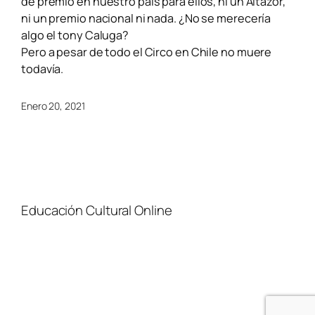
de premio en nuestro país para ellos, ni un Altazor,
ni un premio nacional ni nada. ¿No se merecería
algo el tony Caluga?
Pero a pesar de todo el Circo en Chile no muere
todavía.
Enero 20, 2021
Educación Cultural Online
NOSOTROS
FACEBOOK
TIENDA
ARTÍCULOS
YOUTUBE
TÉRMINOS Y CONDICIONES
CURSOS
INSTAGRAM
CONTACTO
TWITTER