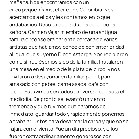
mañana. Nos encontramos con un
circo
pequeñísimo, el circo de Colombia. Nos
acercamos a ellos y les contamos en lo que
andábamos. Resultó que la dueña del circo, la
señora. Carmen Véjar miembro de una antigua
familia circense era pariente cercana de varios
artistas que habíamos conocido
con anterioridad,
al igual que su yerno Diego Astorga. Nos recibieron
como si hubiésemos sido de la familia. Instalaron
una mesa en el medio de la pista del circo, y nos
invitaron a desayunar en familia: pernil, pan
amasado con pebre, carne asada, café con
leche.
Estuvimos sentados conversando hasta el
mediodía. De pronto se levantó un viento
tremendo y que tuvimos que pararnos de
inmediato, guardar todo y rápidamente ponernos
a
trabajar juntos para desarmar la carpa y que no se
rajara con el viento. Fue un día precioso, y ellos
fueron extraordinariamente generosos con