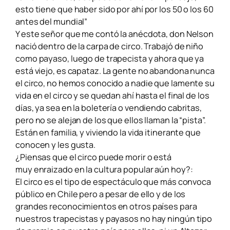
esto tiene que haber sido por ahí por los 50 o los 60
antes del mundial”
Y este señor que me contó la anécdota, don Nelson
nació dentro de la carpa de circo. Trabajó de niño
como payaso, luego de trapecista y ahora que ya
está viejo, es capataz. La gente no abandona nunca
el circo, no hemos conocido a nadie que lamente su
vida en el circo y se quedan ahí hasta el final de los
días, ya sea en la boletería o vendiendo cabritas,
pero no se alejan de los que ellos llaman la “pista”.
Están en familia, y viviendo la vida itinerante que
conocen y les gusta.
¿Piensas que el circo puede morir o está
muy enraizado en la cultura popular aún hoy?:
El circo es el tipo de espectáculo que más convoca
público en Chile pero a pesar de ello y de los
grandes reconocimientos en otros países para
nuestros trapecistas y payasos no
hay ningún tipo