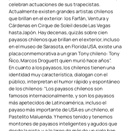
celebran actuaciones de sus trapecistas.
Actualmente existen grandes artistas chilenos
que brillan en el exterior: los Farfán, Ventura y
Cárdenas en Cirque de Soleil desde Las Vegas
hasta Japón. Hay decenas, quizás sobre cien
payasos chilenos que brillan en el exterior, incluso
en el museo de Sarasota, en Florida USA, existe una
placa conmemorativa a un gran Tony chileno: Tony
Ñico, Marcos Droguett quien murió hace años”.
En cuanto a los payasos, los chilenos tienen una
identidad muy característica, dialogan con el
público, interpretan el humor rápido y espontáneo
de los chilenos: “Los payasos chilenos son
famosos internacionalmente, y son los payasos
más apetecidos de Latinoamérica, incluso el
payaso más importante de USA es un chileno, el
Pastelito Maluenda. Y hemos tenido y tenemos
montones de payasos inteligentes y agudos que
desde la pista, y a lo largo de más de un siglo han