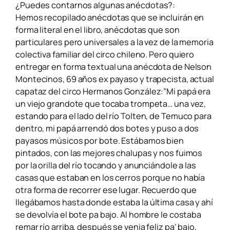
¿Puedes contarnos algunas anécdotas?:
Hemos recopilado anécdotas que se incluirán en
forma literal en el libro, anécdotas que son
particulares pero universales a la vez de la memoria
colectiva familiar del circo chileno.
Pero quiero
entregar en forma textual una anécdota de Nelson
Montecinos, 69 años ex payaso y trapecista, actual
capataz del circo Hermanos González:”Mi papá era
un viejo grandote que tocaba trompeta… una vez,
estando para el lado del río Tolten, de Temuco
para
dentro, mi papá arrendó dos botes y puso a dos
payasos músicos por bote. Estábamos bien
pintados, con las mejores chalupas y nos fuimos
por la orilla del río tocando y anunciándole a las
casas que estaban en los cerros porque no había
otra forma de
recorrer ese lugar. Recuerdo que
llegábamos hasta donde estaba la última casa y ahí
se devolvía el bote pa bajo. Al hombre le costaba
remar río arriba, después se venia feliz pa’ bajo,