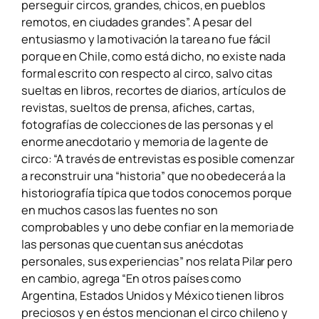
perseguir circos, grandes, chicos, en pueblos
remotos, en ciudades grandes”.
A pesar del
entusiasmo y la motivación la tarea no fue fácil
porque en Chile, como está dicho, no existe nada
formal escrito con respecto al circo, salvo citas
sueltas en libros, recortes de diarios, artículos de
revistas, sueltos de prensa, afiches, cartas,
fotografías
de colecciones de las personas y el
enorme anecdotario y memoria de la gente de
circo: “A través de entrevistas es posible comenzar
a reconstruir una “historia” que no obedecerá a la
historiografía típica que todos conocemos porque
en muchos casos las fuentes no son
comprobables y uno debe confiar en la memoria de
las personas que cuentan sus anécdotas
personales, sus experiencias” nos relata Pilar pero
en cambio, agrega “En otros países como
Argentina, Estados Unidos y México tienen libros
preciosos y en éstos mencionan el circo chileno y