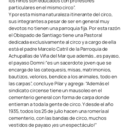
los niños son educados con profesores
particulares en el mismo circo”.
Y por esta misma naturaleza itinerante del circo,
sus integrantes a pesar de ser en general muy
devotos no tienen una parroquia fija. Por esta razón
el Obispado de Santiago tiene una Pastoral
dedicada exclusivamente al circo y a cargo de ella
está el padre Marcelo Catril
de la Parroquia de
Achupallas de Viña del Mar que además…es payaso,
el payaso Domni:”es un sacerdote joven que se
encarga de las catequesis, misas, matrimonios,
bautizos, velorios, bendice a los animales, todo en
las carpas”, concluye Pilar y agrega: “Además el
sindicato circense tiene un mausoleo en el
cementerio general con forma de carpa donde
entierran a toda la gente de circo. Y desde el año
1935, todos los 25 de julio hacen una romería al
cementerio, con las bandas de circo, muchos
vestidos de payaso ¡es un espectáculo!”