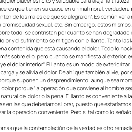
uier placer es lícito y saludable para alejar la triste
laceres que tienen su causa en un mal moral, verdaderame
enten de los males de que se alegraron”. Es común ver 
la promiscuidad sexual, etc. Sin embargo, estos mismos, 
obre todo, se contristan por cuanto se han degradado
r y el sufrimiento se mitigan con el llanto. Tanto las
ena contenida que está causando el dolor. Todo lo nocivo
más sobre ello, pero cuando se manifiesta al exterior, 
e el dolor interior
”. El llanto es un modo de exterioriza
 carga y se alivia el dolor. De ahí que también alivie, po
, porque suponen un desprendimiento, aunque sea mome
l dolor porque
“la operación que conviene al hombre se
 natural del dolor o la pena. El llanto es conveniente a l
ias en las que deberíamos llorar, puesto que estaríamos 
zar la operación conveniente. Pero si tal como lo señaló 
Tomás que la contemplación de la verdad es otro remedio