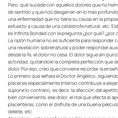
Pero, qué sucede con aquellos dolores que no hem
de sentido y que nos desgarran en lo más profundo
una enfermedad que no tiene su causa en la propia 
esfuerzo a causa de una catástrofe natural, etc. Es
es Infinita Bondad con la pregunta ¿por qué? ¿por 
La razón humana no es suficiente para responder co
una revelación sobrenatural y poder responder auxil
desde la fe, el dolor no cesa. El dolor sigue ahí p
actividad, quitándole la completa perfección que de
dolor. Por eso, creo que conviene recordar la ense
Lo primero que señala el Doctor Angélico, siguiendo a
placer es especialmente intenso contribuye a alejar e
supone lo contrario, es decir, la afección del apetit
bien conveniente, ese dolor, el mal que afecta al ap
placenteras, como el disfrute de una buena película
deleite, etc.