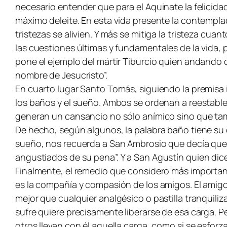
necesario entender que para el Aquinate la felicid
máximo deleite. En esta vida presente la contempla
tristezas se alivien. Y más se mitiga la tristeza c
las cuestiones últimas y fundamentales de la vida, p
pone el ejemplo del mártir Tiburcio quien andando
nombre de Jesucristo”.
En cuarto lugar Santo Tomás, siguiendo la premisa i
los baños y el sueño. Ambos se ordenan a reestablece
generan un cansancio no sólo anímico sino que tambié
De hecho, según algunos, la palabra baño tiene su 
sueño, nos recuerda a San Ambrosio que decía que
angustiados de su pena
”. Y a San Agustín quien di
Finalmente, el remedio que considero más important
es la compañía y compasión de los amigos. El amigo
mejor que cualquier analgésico o pastilla tranquiliza
sufre quiere precisamente liberarse de esa carga. P
otros llevan con él aquella carga, como si se esforza