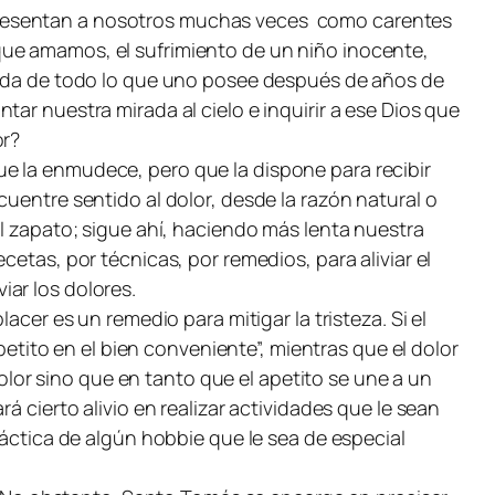
 presentan a nosotros muchas veces como carentes
que amamos, el sufrimiento de un niño inocente,
rdida de todo lo que uno posee después de años de
ar nuestra mirada al cielo e inquirir a ese Dios que
or?
e la enmudece, pero que la dispone para recibir
uentre sentido al dolor, desde la razón natural o
el zapato; sigue ahí, haciendo más lenta nuestra
etas, por técnicas, por remedios, para aliviar el
iar los dolores.
acer es un remedio para mitigar la tristeza. Si el
petito en el bien conveniente”, mientras que el dolor
dolor sino que en tanto que el apetito se une a un
á cierto alivio en realizar actividades que le sean
ráctica de algún
hobbie
que le sea de especial