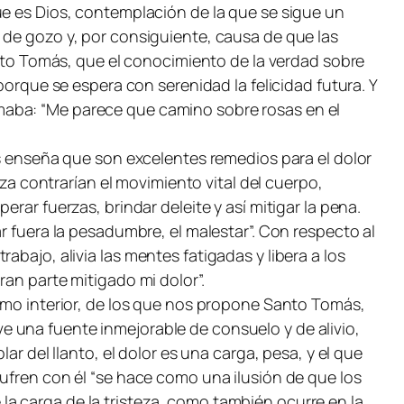
ue es Dios, contemplación de la que se sigue un
 de gozo y, por consiguiente, causa de que las
anto Tomás, que el conocimiento de la verdad sobre
porque se espera con serenidad la felicidad futura. Y
maba: “Me parece que camino sobre rosas en el
os enseña que son excelentes remedios para el dolor
eza contrarían el movimiento vital del cuerpo,
rar fuerzas, brindar deleite y así mitigar la pena.
ar fuera la pesadumbre, el malestar”. Con respecto al
abajo, alivia las mentes fatigadas y libera a los
gran parte mitigado mi dolor
”.
como interior, de los que nos propone Santo Tomás,
 una fuente inmejorable de consuelo y de alivio,
ar del llanto, el dolor es una carga, pesa, y el que
fren con él “
se hace como una ilusión de que los
e la carga de la tristeza, como también ocurre en la