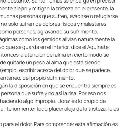
za. No obstante, Santo Tomás se encarga en precisar
nte alejan y mitigan la tristeza en el presente, la
a muchas personas que sufren, evadirse o refugiarse
no solo sufren de dolores físicos y malestares
 como personas, agravando su sufrimiento.
 lágrimas como los gemidos alivian naturalmente la
 que se guarda en el interior, dice el Aquinate,
entonces la atención del alma en cierto modo se
r, de quitarle un peso al alma que está siendo
r ejemplo, escribir acerca del dolor que se padece,
ntáneo, del propio sufrimiento.
gún la disposición en que se encuentra siempre es
a persona que sufre y no así la risa. Por eso nos
haciendo algo impropio. Llorar es lo propio de
anteriormente: todo placer aleja de la tristeza, le es
 para el dolor. Para comprender esta afirmación es