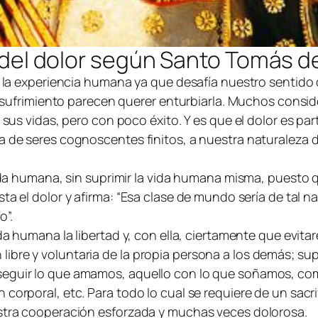
y del dolor según Santo Tomás d
de la experiencia humana ya que desafía nuestro sentido
 el sufrimiento parecen querer enturbiarla. Muchos consi
e sus vidas, pero con poco éxito. Y es que el dolor es pa
za de seres cognoscentes finitos, a nuestra naturaleza
 vida humana, sin suprimir la vida humana misma, puesto 
a el dolor y afirma: “
Esa clase de mundo sería de tal na
do
”.
vida humana la libertad y, con ella, ciertamente que ev
bre y voluntaria de la propia persona a los demás; supr
seguir lo que amamos, aquello con lo que soñamos, como
corporal, etc. Para todo lo cual se requiere de un sacri
uestra cooperación esforzada y muchas veces dolorosa.