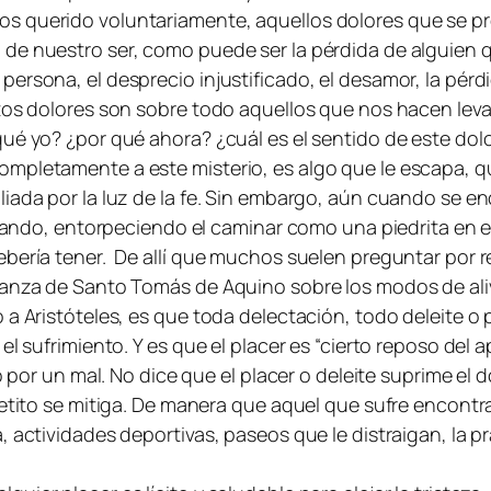
os querido voluntariamente, aquellos dolores que se
 de nuestro ser, como puede ser la pérdida de alguien 
persona, el desprecio injustificado, el desamor, la pé
tos dolores son sobre todo aquellos que nos hacen levant
qué yo? ¿por qué ahora? ¿cuál es el sentido de este dol
mpletamente a este misterio, es algo que le escapa, qu
iada por la luz de la fe. Sin embargo, aún cuando se enc
unzando, entorpeciendo el caminar como una piedrita en 
bería tener. De allí que muchos suelen preguntar por rec
ñanza de Santo Tomás de Aquino sobre los modos de aliv
 Aristóteles, es que toda delectación, todo deleite o pl
l sufrimiento. Y es que el placer es “cierto reposo del a
o por un mal. No dice que el placer o deleite suprime el 
etito se mitiga. De manera que aquel que sufre encontrar
, actividades deportivas, paseos que le distraigan, la p