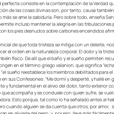
ad perfecta consiste en la contemplación de la Verdad q
ción de las cosas divinas son, por tanto, causa también
uanto más se ame la sabiduría. Pero sobre todo, enseña S
ermite incluso mantener la alegría en las tribulaciones 
 con los pies desnudos sobre carbones encendidos afir
nicial de que toda tristeza se mitiga con un deleite, n
r el orden en la naturaleza corporal. El dolor y la trist
n físico. De allí que el baño y el sueño permiten recupe
origen en el término griego
valanion
, que significa “ech
 “
el sueño reestablece los miembros debilitados para el tr
ce en sus Confesiones: “
Me dormí y desperté, y hallé en 
e y fundamental en el alivio del dolor, tanto exterior 
 que acompaña y se conduele con quien sufre, se vuelve
dora. Esto porque, tal como lo ha señalado antes al habl
ero cuando alguien se da cuenta que otros, por amor, su
ran en aliviarle del peso, y, por eso, lleva más fácilment