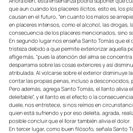
Ahora bien, esta enseñanza podría suponer que cualq
que aun cuando los placeres ilícitos, esto es, los p
causan en el futuro, “en cuanto los malos se arrepi
en placeres intensos, como el alcohol, las drogas, 
consecuencia de los placeres mencionados, sino s
En segundo lugar nos enseña Santo Tomás que el dolo
tristeza debido a que permite exteriorizar aquella p
aflige más, “
pues la atención del alma se concentra 
desparrama sobre las cosas exteriores y así disminuy
atribulada. Al volcarse sobre el exterior disminuye la
contar las propias penas, incluso a desconocidos
Pero además, agrega Santo Tomás, el llanto alivia e
deleitable”,
y el llanto es el efecto o la consecuencia
duele, nos entristece, si nos reímos en circunstanc
quien está sufriendo y por eso deleita, agrada, reali
posible concluir que el llorar también alivia el dolor.
En tercer lugar, como buen filósofo, señala Santo 