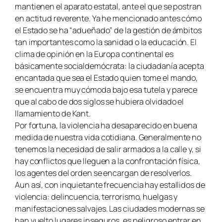
mantienen el aparato estatal, ante el que se postran
en actitud reverente. Ya he mencionado antes cómo
el Estado se ha “adueñado” de la gestión de ámbitos
tan importantes como la sanidad o la educación. El
clima de opinión en la Europa continental es
básicamente socialdemócrata: la ciudadanía acepta
encantada que sea el Estado quien tome el mando,
se encuentra muy cómoda bajo esa tutela y parece
que al cabo de dos siglos se hubiera olvidado el
llamamiento de Kant.
Por fortuna, la violencia ha desaparecido en buena
medida de nuestra vida cotidiana. Generalmente no
tenemos la necesidad de salir armados a la calle y, si
hay conflictos que lleguen a la confrontación física,
los agentes del orden se encargan de resolverlos.
Aun así, con inquietante frecuencia hay estallidos de
violencia: delincuencia, terrorismo, huelgas y
manifestaciones salvajes. Las ciudades modernas se
han vuelto lugares inseguros, es peligroso entrar en