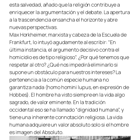
esta salvedad, añado que la religión contribuye a
enriquecer la argumentación y el debate. La apertura
a la trascendencia ensancha el horizonte y abre
nuevas perspectivas.
Max Horkheimer, marxista y cabeza de la Escuela de
Frankfurt, lo intuyó agudamente al escribir: “En
última instancia, el argumento decisivo contra el
homicidio es de tipo religioso”. ¿Por qué tenemos que
respetar al otro? ¿Qué nos impedirá eliminarlo si
supone un obstáculo para nuestros intereses? La
pertenencia a la común especie humana no
garantiza nada (homo homini lupus, en expresión de
Hobbes). El hombre ha visto siempre en la vida algo
sagrado, de valor eminente. En la tradición
occidental eso se ha llamado “dignidad humana”, y
tiene una inherente connotación religiosa. La vida
humana adquiere un valor absoluto solo si el hombre
es imagen del Absoluto.