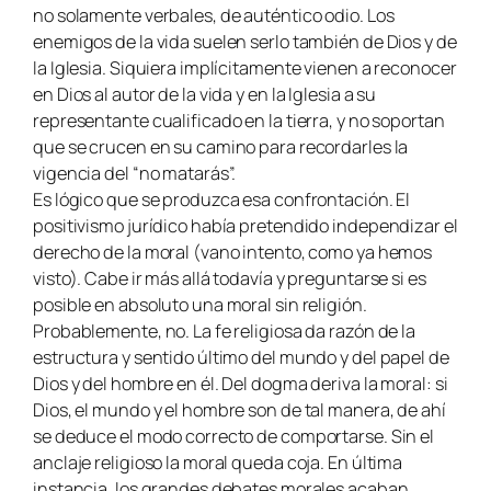
no solamente verbales, de auténtico odio. Los
enemigos de la vida suelen serlo también de Dios y de
la Iglesia. Siquiera implícitamente vienen a reconocer
en Dios al autor de la vida y en la Iglesia a su
representante cualificado en la tierra, y no soportan
que se crucen en su camino para recordarles la
vigencia del “no matarás”.
Es lógico que se produzca esa confrontación. El
positivismo jurídico había pretendido independizar el
derecho de la moral (vano intento, como ya hemos
visto). Cabe ir más allá todavía y preguntarse si es
posible en absoluto una moral sin religión.
Probablemente, no. La fe religiosa da razón de la
estructura y sentido último del mundo y del papel de
Dios y del hombre en él. Del dogma deriva la moral: si
Dios, el mundo y el hombre son de tal manera, de ahí
se deduce el modo correcto de comportarse. Sin el
anclaje religioso la moral queda coja. En última
instancia, los grandes debates morales acaban