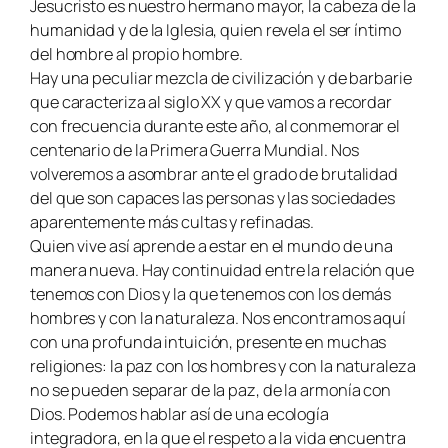
Jesucristo es nuestro hermano mayor, la cabeza de la
humanidad y de la Iglesia, quien revela el ser íntimo
del hombre al propio hombre.
Hay una peculiar mezcla de civilización y de barbarie
que caracteriza al siglo XX y que vamos a recordar
con frecuencia durante este año, al conmemorar el
centenario de la Primera Guerra Mundial. Nos
volveremos a asombrar ante el grado de brutalidad
del que son capaces las personas y las sociedades
aparentemente más cultas y refinadas.
Quien vive así aprende a estar en el mundo de una
manera nueva. Hay continuidad entre la relación que
tenemos con Dios y la que tenemos con los demás
hombres y con la naturaleza. Nos encontramos aquí
con una profunda intuición, presente en muchas
religiones: la paz con los hombres y con la naturaleza
no se pueden separar de la paz, de la armonía con
Dios. Podemos hablar así de una ecología
integradora, en la que el respeto a la vida encuentra