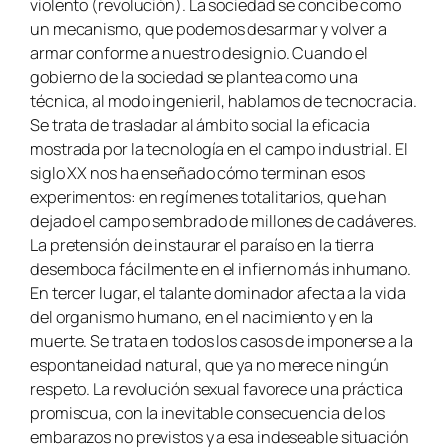
violento (revolución). La sociedad se concibe como
un mecanismo, que podemos desarmar y volver a
armar conforme a nuestro designio. Cuando el
gobierno de la sociedad se plantea como una
técnica, al modo ingenieril, hablamos de tecnocracia.
Se trata de trasladar al ámbito social la eficacia
mostrada por la tecnología en el campo industrial. El
siglo XX nos ha enseñado cómo terminan esos
experimentos: en regímenes totalitarios, que han
dejado el campo sembrado de millones de cadáveres.
La pretensión de instaurar el paraíso en la tierra
desemboca fácilmente en el infierno más inhumano.
En tercer lugar, el talante dominador afecta a la vida
del organismo humano, en el nacimiento y en la
muerte. Se trata en todos los casos de imponerse a la
espontaneidad natural, que ya no merece ningún
respeto. La revolución sexual favorece una práctica
promiscua, con la inevitable consecuencia de los
embarazos no previstos y a esa indeseable situación