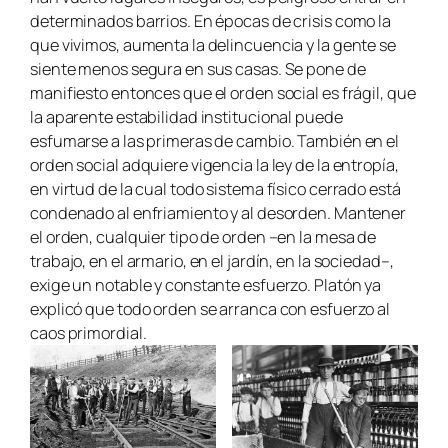
determinados barrios. En épocas de crisis como la
que vivimos, aumenta la delincuencia y la gente se
siente menos segura en sus casas. Se pone de
manifiesto entonces que el orden social es frágil, que
la aparente estabilidad institucional puede
esfumarse a las primeras de cambio. También en el
orden social adquiere vigencia la ley de la entropía,
en virtud de la cual todo sistema físico cerrado está
condenado al enfriamiento y al desorden. Mantener
el orden, cualquier tipo de orden –en la mesa de
trabajo, en el armario, en el jardín, en la sociedad–,
exige un notable y constante esfuerzo. Platón ya
explicó que todo orden se arranca con esfuerzo al
caos primordial.