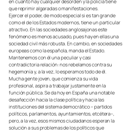
en cuanto hay cualquier desorden y la policía tiene
que reprimir algaradas o manifestaciones.
Ejercer el poder, de modo especial si es tan grande
como el de los Estados modernos, tiene un particular
atractivo. En las sociedades anglosajonas este
fenómeno es menos acusado, pues hay en ellas una
sociedad civil más robusta. En cambio, en sociedades
europeas como la española, manda el Estado.
Mantenemos con él una peculiar y casi
contradictoria relación: nos rebelamos contra su
hegemonía y, a la vez, lo esperamos todo de él.
Mucha gente joven, que comienza su vida
profesional, aspira a trabajar justamente en la
función pública. Se da hoy en España una notable
desafección hacia la clase política y hacia las
instituciones del sistema democrático – partidos
políticos, parlamentos, ayuntamientos, etcétera–,
pero, a la vez, esos mismos ciudadanos esperan la
solución a sus problemas de los políticos que