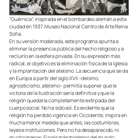
“Guérnica”, inspirada en el bombardeo alemán a esta
ciudad en 1937. Museo Nacional Centro de Arte Reina
Sofia
.
En su versión moderada, este programa apunta a
eliminar la presencia pública del hecho religioso y a
recluirlo en la esfera privada. En su expresión más
radical, el objetivo es la eliminación física de la Iglesia
y la implantación del ateísmo. La secuencia que se da
en Europa a partir del siglo XVII –deísmo,
agnosticismo, ateísmo– permitía suponer que la
victoria de la Ilustración sería definitiva y que la
religión quedaría completamente extirpada del
cuerpo social. No ha sido así. Es evidente que la
religión ha perdido vigencia en Occidente, inspira en
mucha menor medida que antes, las costumbres,
leyes e instituciones. Pero no ha desaparecido, ni
mucho menos. El país más moderno del mundo,