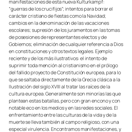
manifestaciones de esta nueva Kulturkampf:
“guerras de los crucifijos”; intentos para borrar el
carácter cristiano de fiestas como la Navidad;
cambios en la denominación de las vacaciones
escolares; supresión de los juramentos en las tomas
de posesiones de representantes electos y de
Gobiernos; eliminación de cualquier referencia a Dios
en constituciones y otros textos legales. Ejemplo
reciente y de los más ilustrativos: el intento de
suprimir toda mención al cristianismo en el prólogo
del fallido proyecto de Constitución europea, para lo
que se saltaba directamente de la Grecia clásica a la
Ilustración del siglo XVIII al tratar las raíces de la
cultura europea. Generalmente son minorías las que
plantean estas batallas, pero con gran encono y con
notable eco en los medios y en las redes sociales. El
enfrentamiento entre las culturas de la vida y de la
muerte se lleva también al campo religioso, con una
especial virulencia. Encontramos manifestaciones, y