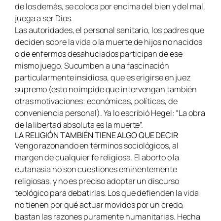
de los demás, se coloca por encima del bien y del mal,
juega a ser Dios.
Las autoridades, el personal sanitario, los padres que
deciden sobre la vida o la muerte de hijos no nacidos
o de enfermos desahuciados participan de ese
mismo juego. Sucumben a una fascinación
particularmente insidiosa, que es erigirse en juez
supremo (esto no impide que intervengan también
otras motivaciones: económicas, políticas, de
conveniencia personal). Ya lo escribió Hegel: “La obra
de la libertad absoluta es la muerte”.
LA RELIGIÓN TAMBIÉN TIENE ALGO QUE DECIR
Vengo razonando en términos sociológicos, al
margen de cualquier fe religiosa. El aborto o la
eutanasia no son cuestiones eminentemente
religiosas, y no es preciso adoptar un discurso
teológico para debatirlas. Los que defienden la vida
no tienen por qué actuar movidos por un credo,
bastan las razones puramente humanitarias. Hecha