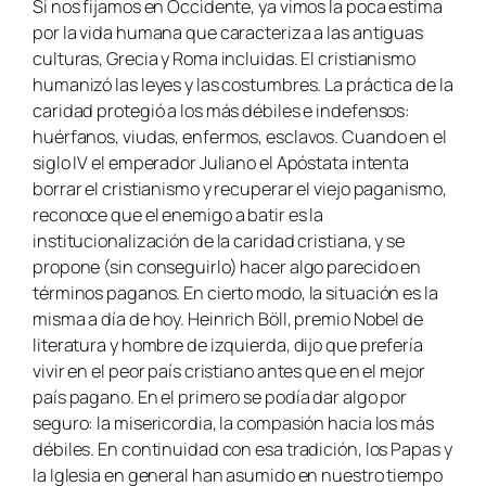
Si nos fijamos en Occidente, ya vimos la poca estima
por la vida humana que caracteriza a las antiguas
culturas, Grecia y Roma incluidas. El cristianismo
humanizó las leyes y las costumbres. La práctica de la
caridad protegió a los más débiles e indefensos:
huérfanos, viudas, enfermos, esclavos. Cuando en el
siglo IV el emperador Juliano el Apóstata intenta
borrar el cristianismo y recuperar el viejo paganismo,
reconoce que el enemigo a batir es la
institucionalización de la caridad cristiana, y se
propone (sin conseguirlo) hacer algo parecido en
términos paganos. En cierto modo, la situación es la
misma a día de hoy. Heinrich Böll, premio Nobel de
literatura y hombre de izquierda, dijo que prefería
vivir en el peor país cristiano antes que en el mejor
país pagano. En el primero se podía dar algo por
seguro: la misericordia, la compasión hacia los más
débiles. En continuidad con esa tradición, los Papas y
la Iglesia en general han asumido en nuestro tiempo