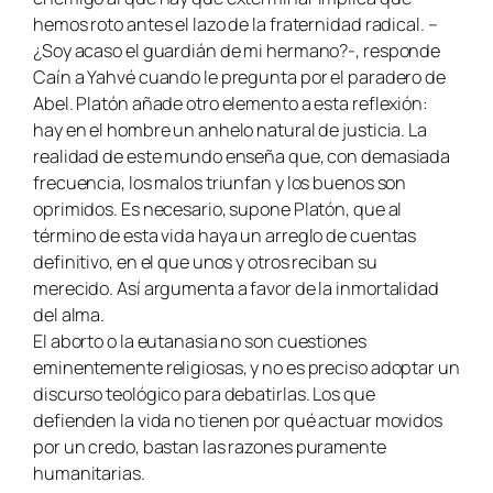
hemos roto antes el lazo de la fraternidad radical. –
¿Soy acaso el guardián de mi hermano?-, responde
Caín a Yahvé cuando le pregunta por el paradero de
Abel. Platón añade otro elemento a esta reflexión:
hay en el hombre un anhelo natural de justicia. La
realidad de este mundo enseña que, con demasiada
frecuencia, los malos triunfan y los buenos son
oprimidos. Es necesario, supone Platón, que al
término de esta vida haya un arreglo de cuentas
definitivo, en el que unos y otros reciban su
merecido. Así argumenta a favor de la inmortalidad
del alma.
El aborto o la eutanasia no son cuestiones
eminentemente religiosas, y no es preciso adoptar un
discurso teológico para debatirlas. Los que
defienden la vida no tienen por qué actuar movidos
por un credo, bastan las razones puramente
humanitarias.