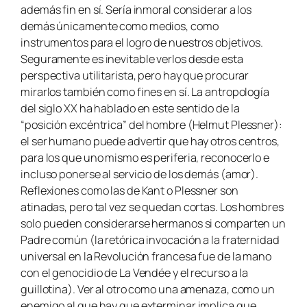
además fin en sí. Sería inmoral considerar a los
demás únicamente como medios, como
instrumentos para el logro de nuestros objetivos.
Seguramente es inevitable verlos desde esta
perspectiva utilitarista, pero hay que procurar
mirarlos también como fines en sí. La antropología
del siglo XX ha hablado en este sentido de la
“posición excéntrica” del hombre (Helmut Plessner):
el ser humano puede advertir que hay otros centros,
para los que uno mismo es periferia, reconocerlo e
incluso ponerse al servicio de los demás (amor).
Reflexiones como las de Kant o Plessner son
atinadas, pero tal vez se quedan cortas. Los hombres
solo pueden considerarse hermanos si comparten un
Padre común (la retórica invocación a la fraternidad
universal en la Revolución francesa fue de la mano
con el genocidio de La Vendée y el recurso a la
guillotina). Ver al otro como una amenaza, como un
enemigo al que hay que exterminar implica que