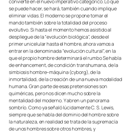
convierte en el nuevo imperativo categórico. Lo que
se puede hacer, se hará, también cuando implique
eliminar vidas. El moderno se propone tomar el
mando también sobre la totalidad del proceso
evolutivo. Si hasta el momento hemos asistido al
despliegue de la “evolución biológica”, desde el
primer unicelular hasta el hombre, ahora vamos a
entrar en la denominada “evolución cultural”, en la
que el propio hombre determinará el rumbo Se habla
de enhancement, de condición transhumana, de la
simbiosis hombre–máquina (cyborg), de la
inmortalidad, de la creación de una nueva modalidad
humana. Gran parte de esas pretensiones son
quiméricas, pero nos dicen mucho sobre la
mentalidad del moderno. Y abren un panorama
sombrío. Como ya señaló lúcidamente C. S. Lewis,
siempre que se habla del dominio del hombre sobre
la naturaleza, en realidad se trata de la supremacía
de unos hombres sobre otros hombres, y