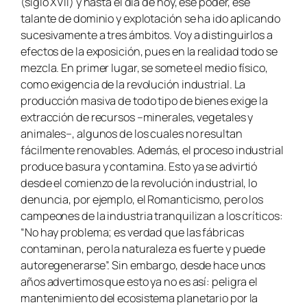
(siglo XVII) y hasta el día de hoy, ese poder, ese
talante de dominio y explotación se ha ido aplicando
sucesivamente a tres ámbitos. Voy a distinguirlos a
efectos de la exposición, pues en la realidad todo se
mezcla. En primer lugar, se somete el medio físico,
como exigencia de la revolución industrial. La
producción masiva de todo tipo de bienes exige la
extracción de recursos –minerales, vegetales y
animales–, algunos de los cuales no resultan
fácilmente renovables. Además, el proceso industrial
produce basura y contamina. Esto ya se advirtió
desde el comienzo de la revolución industrial, lo
denuncia, por ejemplo, el Romanticismo, pero los
campeones de la industria tranquilizan a los críticos:
“No hay problema; es verdad que las fábricas
contaminan, pero la naturaleza es fuerte y puede
autoregenerarse”. Sin embargo, desde hace unos
años advertimos que esto ya no es así: peligra el
mantenimiento del ecosistema planetario por la