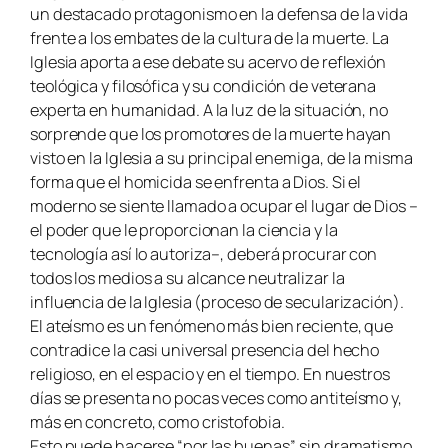
un destacado protagonismo en la defensa de la vida
frente a los embates de la cultura de la muerte. La
Iglesia aporta a ese debate su acervo de reflexión
teológica y filosófica y su condición de veterana
experta en humanidad. A la luz de la situación, no
sorprende que los promotores de la muerte hayan
visto en la Iglesia a su principal enemiga, de la misma
forma que el homicida se enfrenta a Dios. Si el
moderno se siente llamado a ocupar el lugar de Dios –
el poder que le proporcionan la ciencia y la
tecnología así lo autoriza–, deberá procurar con
todos los medios a su alcance neutralizar la
influencia de la Iglesia (proceso de secularización).
El ateísmo es un fenómeno más bien reciente, que
contradice la casi universal presencia del hecho
religioso, en el espacio y en el tiempo. En nuestros
días se presenta no pocas veces como antiteísmo y,
más en concreto, como cristofobia.
Esto puede hacerse “por las buenas”, sin dramatismo,