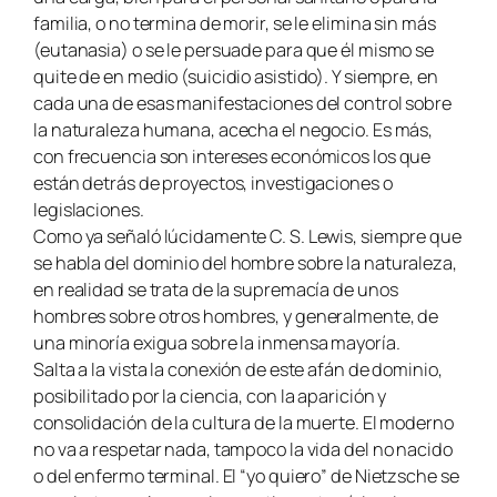
familia, o no termina de morir, se le elimina sin más
(eutanasia) o se le persuade para que él mismo se
quite de en medio (suicidio asistido). Y siempre, en
cada una de esas manifestaciones del control sobre
la naturaleza humana, acecha el negocio. Es más,
con frecuencia son intereses económicos los que
están detrás de proyectos, investigaciones o
legislaciones.
Como ya señaló lúcidamente C. S. Lewis, siempre que
se habla del dominio
del hombre sobre la naturaleza,
en realidad se trata de la supremacía de unos
hombres sobre otros hombres, y generalmente, de
una minoría exigua sobre la
inmensa mayoría.
Salta a la vista la conexión de este afán de dominio,
posibilitado por la ciencia, con la aparición y
consolidación de la cultura de la muerte. El moderno
no va a respetar nada, tampoco la vida del no nacido
o del enfermo terminal. El “yo quiero” de Nietzsche se