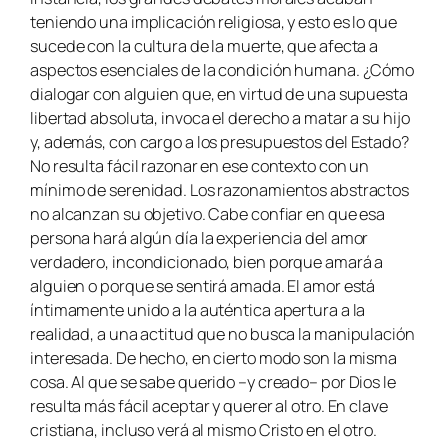
teniendo una implicación religiosa, y esto es lo que
sucede con la cultura de la muerte, que afecta a
aspectos esenciales de la condición humana. ¿Cómo
dialogar con alguien que, en virtud de una supuesta
libertad absoluta, invoca el derecho a matar a su hijo
y, además, con cargo a los presupuestos del Estado?
No resulta fácil razonar en ese contexto con un
mínimo de serenidad. Los razonamientos abstractos
no alcanzan su objetivo. Cabe confiar en que esa
persona hará algún día la experiencia del amor
verdadero, incondicionado, bien porque amará a
alguien o porque se sentirá amada. El amor está
íntimamente unido a la auténtica apertura a la
realidad, a una actitud que no busca la manipulación
interesada. De hecho, en cierto modo son la misma
cosa. Al que se sabe querido –y creado– por Dios le
resulta más fácil aceptar y querer al otro. En clave
cristiana, incluso verá al mismo Cristo en el otro.