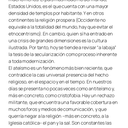
Estados Unidos, es el que cuenta con una mayor
densidad de templos por habitante. Y en otros
continentes la religión prospera (Occidente no
equivale a la totalidad del mundo, hay que evitar el
etnocentrismo). En cambio, quien sí ha entrado en
una crisis de grandes dimensiones es la cultura
ilustrada. Por tanto, hoy se tiende a revisar “a labaja”
la tesis de la secularización como proceso inherente
a toda modernización.
El ateísmo es un fenómeno más bien reciente, que
contradice la casi universal presencia del hecho
religioso, en el espacio y en el tiempo. En nuestros
días se presenta no pocas veces como antiteísmo y,
más en concreto, como cristofobia. Hay un rechazo
militante, que encuentra una favorable cobertura en
muchos foros y medios de comunicación, y que
querría negar a la religión –más en concreto, a la
Iglesia católica– el pan y la sal. Son constantes las