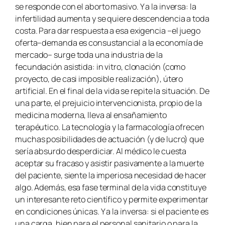
se responde con el aborto masivo. Y a la inversa: la
infertilidad aumenta y se quiere descendencia a toda
costa. Para dar respuesta a esa exigencia –el juego
oferta–demanda es consustancial a la economía de
mercado– surge toda una industria de la
fecundación asistida: in vitro, clonación (como
proyecto, de casi imposible realización), útero
artificial. En el final de la vida se repite la situación. De
una parte, el prejuicio intervencionista, propio de la
medicina moderna, lleva al ensañamiento
terapéutico. La tecnología y la farmacología ofrecen
muchas posibilidades de actuación (y de lucro) que
sería absurdo desperdiciar. Al médico le cuesta
aceptar su fracaso y asistir pasivamente a la muerte
del paciente, siente la imperiosa necesidad de hacer
algo. Además, esa fase terminal de la vida constituye
un interesante reto científico y permite experimentar
en condiciones únicas. Y a la inversa: si el paciente es
una carga, bien para el personal sanitario o para la