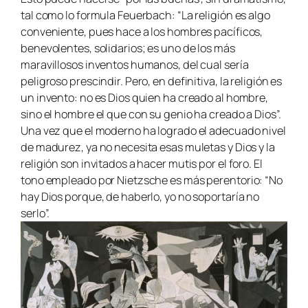
tal como lo formula Feuerbach: “La religión es algo
conveniente, pues hace a los hombres pacíficos,
benevolentes, solidarios; es uno de los más
maravillosos inventos humanos, del cual sería
peligroso prescindir. Pero, en definitiva, la religión es
un invento: no es Dios quien ha creado al hombre,
sino el hombre el que con su genio ha creado a Dios”.
Una vez que el moderno ha logrado el adecuado nivel
de madurez, ya no necesita esas muletas y Dios y la
religión son invitados a hacer mutis por el foro. El
tono empleado por Nietzsche es más perentorio: “No
hay Dios porque, de haberlo, yo no soportaría no
serlo”.