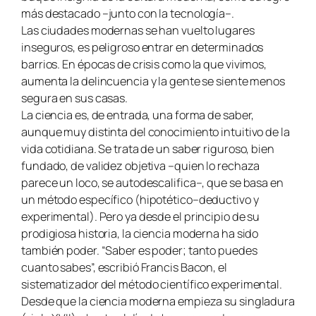
más destacado –junto con la tecnología–.
Las ciudades modernas se han vuelto lugares
inseguros, es peligroso entrar en determinados
barrios. En épocas de crisis como la que vivimos,
aumenta la delincuencia y la gente se siente menos
segura en sus casas.
La ciencia es, de entrada, una forma de saber,
aunque muy distinta del conocimiento intuitivo de la
vida cotidiana. Se trata de un saber riguroso, bien
fundado, de validez objetiva –quien lo rechaza
parece un loco, se autodescalifica–, que se basa en
un método específico (hipotético–deductivo y
experimental). Pero ya desde el principio de su
prodigiosa historia, la ciencia moderna ha sido
también poder. “Saber es poder; tanto puedes
cuanto sabes”, escribió Francis Bacon, el
sistematizador del método científico experimental.
Desde que la ciencia moderna empieza su singladura