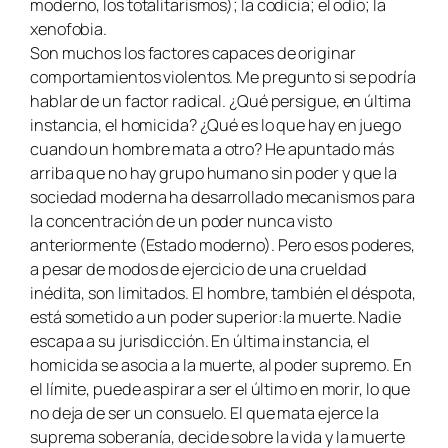
moderno, los totalitarismos); la codicia; el odio; la
xenofobia.
Son muchos los factores capaces de originar
comportamientos violentos. Me pregunto si se podría
hablar de un factor radical. ¿Qué persigue, en última
instancia, el homicida? ¿Qué es lo que hay en juego
cuando un hombre mata a otro? He apuntado más
arriba que no hay grupo humano sin poder y que la
sociedad moderna ha desarrollado mecanismos para
la concentración de un poder nunca visto
anteriormente (Estado moderno). Pero esos poderes,
a pesar de modos de ejercicio de una crueldad
inédita, son limitados. El hombre, también el déspota,
está sometido a un poder superior:la muerte. Nadie
escapa a su jurisdicción. En última instancia, el
homicida se asocia a la muerte, al poder supremo. En
el límite, puede aspirar a ser el último en morir, lo que
no deja de ser un consuelo. El que mata ejerce la
suprema soberanía, decide sobre la vida y la muerte