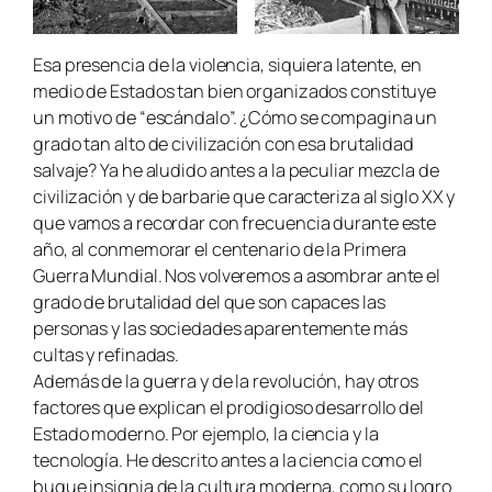
Esa presencia de la violencia, siquiera latente, en
medio de Estados tan bien organizados constituye
un motivo de “escándalo”. ¿Cómo se compagina un
grado tan alto de civilización con esa brutalidad
salvaje? Ya he aludido antes a la peculiar mezcla de
civilización y de barbarie que caracteriza al siglo XX y
que vamos a recordar con frecuencia durante este
año, al conmemorar el centenario de la Primera
Guerra Mundial. Nos volveremos a asombrar ante el
grado de brutalidad del que son capaces las
personas y las sociedades aparentemente más
cultas y refinadas.
Además de la guerra y de la revolución, hay otros
factores que explican el prodigioso desarrollo del
Estado moderno. Por ejemplo, la ciencia y la
tecnología. He descrito antes a la ciencia como el
buque insignia de la cultura moderna, como su logro