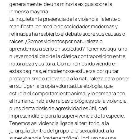
generalmente, de una minoría exigua sobre la
inmensa mayoría.
La inquietante presencia de la violencia, latente o
manifiesta, en medio de sociedades modernas y
refinadas ha reabierto el debate sobre sus causas o
raíces. ¿Somos violentos por naturaleza o
aprendemos a serlo en sociedad? Tenemos aquí una
nueva modalidad de la clásica contraposición entre
naturaleza y cultura. Como hemos ido viendo en
estas páginas, el moderno se esfuerza por quitar
protagonismo o relevancia a la naturaleza para poner
en su lugar la propia voluntad.La etología, que
estudia el comportamiento animal y lo compara con
el humano, habla de raíces biológicas de la violencia,
pues cierta dosis de agresividad es útil, casi
imprescindible, para la supervivencia de la especie.
Tenemos así violencia ligada al territorio, a la
jerarquía dentro del grupo, a la sexualidad, a la
supervivencia (cadena trófica). Incluso hay una