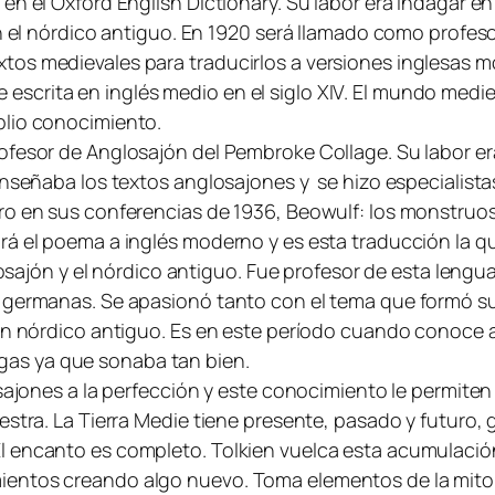
n el Oxford English Dictionary. Su labor era indagar en e
n el nórdico antiguo. En 1920 será llamado como profeso
os medievales para traducirlos a versiones inglesas m
Verde escrita en inglés medio en el siglo XIV. El mundo m
plio conocimiento.
ofesor de Anglosajón del Pembroke Collage. Su labor er
Enseñaba los textos anglosajones y se hizo especialista
ro en sus conferencias de 1936, Beowulf: los monstruos
rá el poema a inglés moderno y es esta traducción la qu
glosajón y el nórdico antiguo. Fue profesor de esta leng
 germanas. Se apasionó tanto con el tema que formó su 
en nórdico antiguo. Es en este período cuando conoce a 
 sagas ya que sonaba tan bien.
 sajones a la perfección y este conocimiento le permiten
estra. La Tierra Medie tiene presente, pasado y futuro, 
l encanto es completo. Tolkien vuelca esta acumulació
entos creando algo nuevo. Toma elementos de la mitol