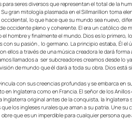
 para seres diversos que representan el total de la hu
 Su gran mitología plasmada en el Sillmarillion toma ele
occidental, lo que hace que su mundo sea nuevo, diferen
de occidente pleno y coherente. El era un católico de 
ego el hombre y finalmente el mundo. Dios es lo primero,
n su pasión , lo germano. La principio estaba, Él el únic
n ellos a través de una música creadora le dará forma al 
tamos llamados a ser subcreadores creamos desde lo ya c
 la visión de mundo que él dará a toda su obra. Dios est
incula con sus creencias profundas y se embarca en su 
to en Inglaterra como en Francia. El señor de los Anillo
Inglaterra original antes de la conquista, la Inglaterra
s que los ingleses rurales que aman a su patria. Une s
a obre que es un imperdible para cualquier persona que 