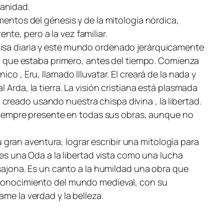
manidad.
mentos del génesis y de la mitología nórdica,
te, pero a la vez familiar.
misa diaria y este mundo ordenado jerárquicamente
 lo que estaba primero, antes del tiempo. Comienza
o , Eru, llamado Illuvatar. El creará de la nada y
Arda, la tierra. La visión cristiana está plasmada
reado usando nuestra chispa divina , la libertad.
á siempre presente en todas sus obras, aunque no
gran aventura, lograr escribir una mitología para
s es una Oda a la libertad vista como una lucha
 sajona. Es un canto a la humildad una obra que
u conocimiento del mundo medieval, con su
ame la verdad y la belleza.