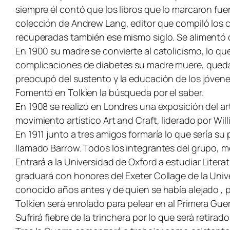
siempre él contó que los libros que lo marcaron f
colección de Andrew Lang, editor que compiló los c
recuperadas también ese mismo siglo. Se alimentó 
En 1900 su madre se convierte al catolicismo, lo qu
complicaciones de diabetes su madre muere, queda
preocupó del sustento y la educación de los jóvenes
Fomentó en Tolkien la búsqueda por el saber.
En 1908 se realizó en Londres una exposición del art
movimiento artístico Art and Craft, liderado por Wil
En 1911 junto a tres amigos formaría lo que sería su
llamado Barrow. Todos los integrantes del grupo, m
Entrará a la Universidad de Oxford a estudiar Litera
graduará con honores del Exeter Collage de la Unive
conocido años antes y de quien se había alejado , 
Tolkien será enrolado para pelear en al Primera Gu
Sufrirá fiebre de la trinchera por lo que será retira