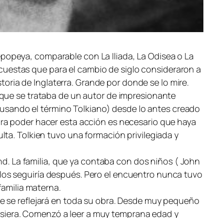
 epopeya, comparable con
La Iliada, La Odisea
o
La
encuestas que para el cambio de siglo consideraron a
storia de Inglaterra. Grande por donde se lo mire.
 que se trataba de un autor de impresionante
 (usando el término Tolkiano) desde lo antes creado
ara poder hacer esta acción es necesario que haya
ta. Tolkien tuvo una formación privilegiada y
and. La familia, que ya contaba con dos niños ( John
re los seguiría después. Pero el encuentro nunca tuvo
familia materna.
ue se reflejará en toda su obra. Desde muy pequeño
quisiera. Comenzó a leer a muy temprana edad y