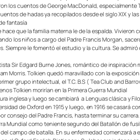
ueron los cuentos de George MacDonald, especialmente 
uentos de hadas ya recopilados desde el siglo XIX y las
de fantasía
e hace que la familia materna le de la espalda. Vivieron
ndo los niños a cargo del Padre Francis Morgan, sacer
. Siempre le fomentó el estudio y la cultura. Se admiró 
ista Sir Edgard Burne Jones, romántico de inspiración med
liam Morris. Tolkien quedó maravillado con la exposición
 primer grupo intelectual, el T.C. B.S ( Tea Club and Bar
enos Tolkien morirían en la Primera Guerra Mundial
tura inglesa y luego se cambiará a Lenguas clásica y Fil
rsidad de Oxford en 1915 y luego, en 1916 se casará con
por consejo del Padre Francis, hasta terminar su carrer
erra Mundial como teniente segundo del Batallón de fusi
do del campo de batalla. En su enfermedad comenzará a esc