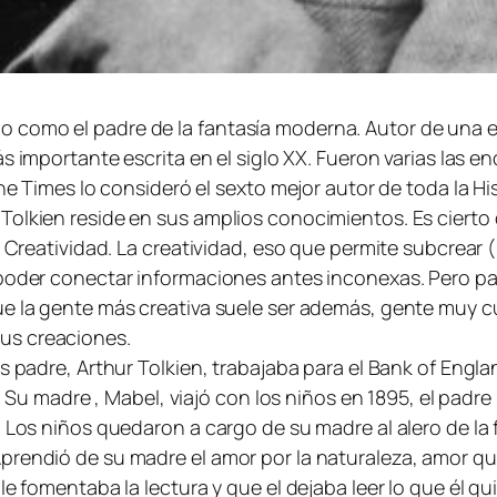
o como el padre de la fantasía moderna. Autor de una
s importante escrita en el siglo XX. Fueron varias las 
The Times lo consideró el sexto mejor autor de toda la Hi
Tolkien reside en sus amplios conocimientos. Es cierto
la Creatividad. La creatividad, eso que permite subcrear
 poder conectar informaciones antes inconexas. Pero p
e la gente más creativa suele ser además, gente muy cul
us creaciones.
s padre, Arthur Tolkien, trabajaba para el Bank of Engl
ra. Su madre , Mabel, viajó con los niños en 1895, el pad
. Los niños quedaron a cargo de su madre al alero de la 
prendió de su madre el amor por la naturaleza, amor q
le fomentaba la lectura y que el dejaba leer lo que él 