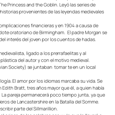
T
he Princess and the Goblin
. Leyó las series de
 historias provenientes de las leyendas medievales
 complicaciones financieras y en 1904 a causa de
dote oratoriano de Birmingham. El padre Morgan se
del interés del joven por los cuentos de hadas.
ievalista, ligado a los prerrafaelitas y al
 plástica del autor y con el motivo medieval.
rovian Society) se juntaban tomar te en un local
ología. El amor por los idiomas marcaba su vida. Se
 Edith Bratt, tres años mayor que él, a quien había
a. La pareja permanecerá poco tiempo junta, ya que
leros de Lancastershire en la Batalla del Somme.
ribir parte del Sillmarillion.