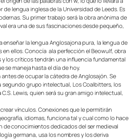
l origen de las palabras con w, lo que lo llevará a
r de lengua inglesa de la Universidad de Leeds. Es
odernas. Su primer trabajo será la obra anónima de
edieval era una de sus fascinaciones desde pequeño,
a enseñar la lengua Anglosajona pura, la lengua de
s en ellos. Conocía ala perfección el Beowulf, obra
 y los críticos tendrán una influencia fundamental
e se maneja hasta el día de hoy.
ua antes de ocupar la cátedra de Anglosajón. Se
segundo grupo intelectual, Los Coalbitters, los
C.S. Lewis, quien será su gran amigo intelectual,
 crear vínculos. Conexiones que le permitirán
geografía, idiomas, funciona tal y cual como lo hace
n de conocimientos dedicados del ser medieval
ogía germana, usa los nombres y los deriva