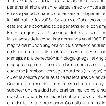
Tras la Guerra comenzará a trabajar como asistente e
penetrar el alto alemán, el aletean medio y hasta e
en este período cuando comenzará a indagar en text
la “ Aliterative Revival” Sir Gawain y el Caballero 
esta era una oportunidad de penetrar en él con am
En 1925 regresa a la Universidad de Oxford como pr
la isla antes de la conquista normanda en el 1066. 
magna del mundo anglosajón. Sus referencias al lib
en los futuros estudios sobre el poema. Luego pasa
Manejaba a la perfección la filología griega , el An
empapó de primera fuente de las creencias celtas y
cuales se juntaban leer sagas nórdicas (vikingas) 
quien le solicita poder asistir a las lecturas de las
Conocía las creencias, los mitos nórdicos, celtas y
subcrear una realidad funcional tan real como la nu
nuestro mundo. Es un mundo coherente y creíble. E
occidental en su obra magna. Compila sus conocimi