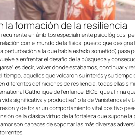
n la formación de la resiliencia
 recurrente en ámbitos especialmente psicológicos, p
 relación con el mundo de la física, puesto que designa
la perturbación a la que había estado sometido”, pasa p
vuelve a enfrentar el desafío de la búsqueda y consecuci
legarse”, es decir, volver donde estábamos, continuar y r
l tiempo, aquellos que volcaron su interés y su tiempo 
ten diferentes definiciones de resiliencia, todas ellas s
ernational Catholique de l’enfance
, BICE, que afirma que
ida significativa y productiva”; o la de Vanistendael y 
esión y de forjar un comportamiento vital positivo pese 
ón de la clásica virtud de la fortaleza que supone la pe
r amor son capaces de soportar las más diversas advers
torrentes.