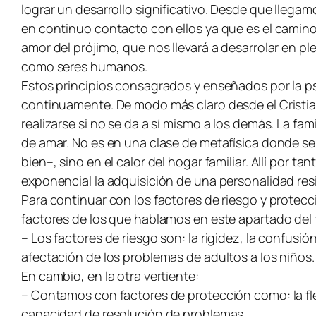
lograr un desarrollo significativo. Desde que lleg
en continuo contacto con ellos ya que es el camin
amor del prójimo, que nos llevará a desarrolar en 
como seres humanos.
Estos principios consagrados y enseñados por la p
continuamente. De modo más claro desde el Cristia
realizarse si no se da a sí mismo a los demás. La fa
de amar. No es en una clase de metafísica donde se
bien–, sino en el calor del hogar familiar. Allí por 
exponencial la adquisición de una personalidad resi
Para continuar con los factores de riesgo y prote
factores de los que hablamos en este apartado del 
– Los factores de riesgo son: la rigidez, la confusión
afectación de los problemas de adultos a los niños.
En cambio, en la otra vertiente:
– Contamos con factores de protección como: la fl
capacidad de resolución de problemas.