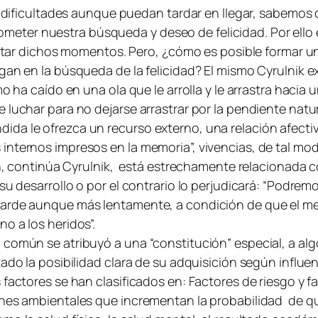
las dificultades aunque puedan tardar en llegar, sabemo
ter nuestra búsqueda y deseo de felicidad. Por ello e
rentar dichos momentos. Pero, ¿cómo es posible formar u
gan en la búsqueda de la felicidad? El mismo Cyrulnik 
o ha caído en una ola que le arrolla y le arrastra hacia 
 luchar para no dejarse arrastrar por la pendiente natu
 le ofrezca un recurso externo, una relación afectiva,
nternos impresos en la memoria”, vivencias, de tal modo
ción, continúa Cyrulnik, está estrechamente relaciona
 su desarrollo o por el contrario lo perjudicará: “Podre
 tarde aunque más lentamente, a condición de que el
o a los heridos”.
común se atribuyó a una “constitución” especial, a algo
tado la posibilidad clara de su adquisición según influ
factores se han clasificados en: Factores de riesgo y f
iones ambientales que incrementan la probabilidad de 