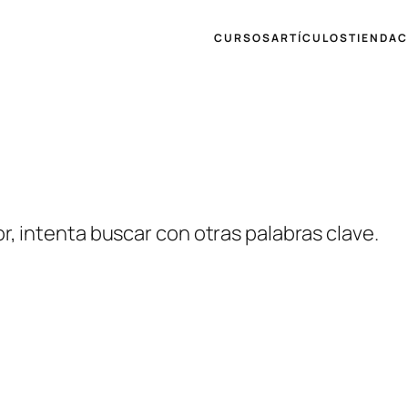
CURSOS
ARTÍCULOS
TIENDA
C
r, intenta buscar con otras palabras clave.
NOSOTROS
FACEBO
ARTÍCULOS
YOUTUB