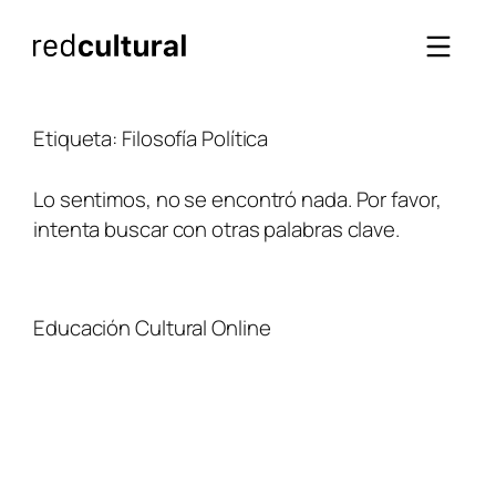
Saltar
al
contenido
Etiqueta:
Filosofía Política
Lo sentimos, no se encontró nada. Por favor,
intenta buscar con otras palabras clave.
Educación Cultural Online
NOSOTROS
FACEBOOK
TIENDA
ARTÍCULOS
YOUTUBE
TÉRMINOS Y CONDICIONES
CURSOS
INSTAGRAM
CONTACTO
TWITTER