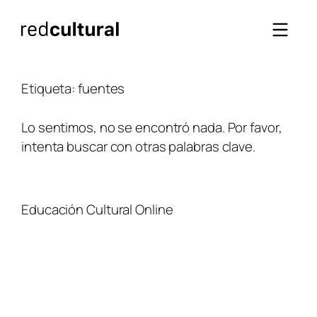
Saltar
al
contenido
Etiqueta:
fuentes
Lo sentimos, no se encontró nada. Por favor,
intenta buscar con otras palabras clave.
Educación Cultural Online
NOSOTROS
FACEBOOK
TIENDA
ARTÍCULOS
YOUTUBE
TÉRMINOS Y CONDICIONES
CURSOS
INSTAGRAM
CONTACTO
TWITTER