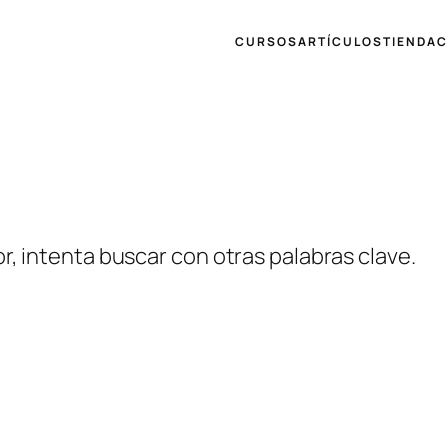
CURSOS
ARTÍCULOS
TIENDA
C
r, intenta buscar con otras palabras clave.
NOSOTROS
FACEBO
ARTÍCULOS
YOUTUB