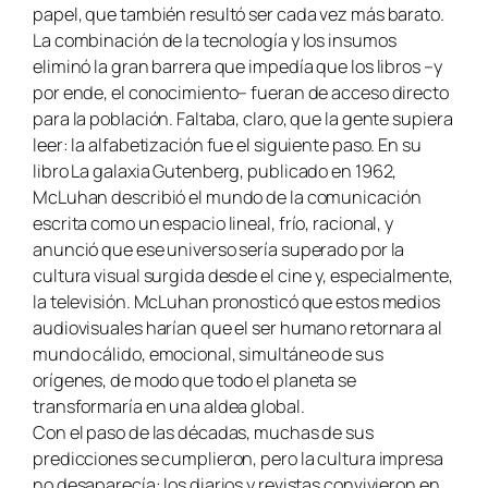
papel, que también resultó ser cada vez más barato.
La combinación de la tecnología y los insumos
eliminó la gran barrera que impedía que los libros –y
por ende, el conocimiento– fueran de acceso directo
para la población. Faltaba, claro, que la gente supiera
leer: la alfabetización fue el siguiente paso. En su
libro La galaxia Gutenberg, publicado en 1962,
McLuhan describió el mundo de la comunicación
escrita como un espacio lineal, frío, racional, y
anunció que ese universo sería superado por la
cultura visual surgida desde el cine y, especialmente,
la televisión. McLuhan pronosticó que estos medios
audiovisuales harían que el ser humano retornara al
mundo cálido, emocional, simultáneo de sus
orígenes, de modo que todo el planeta se
transformaría en una aldea global.
Con el paso de las décadas, muchas de sus
predicciones se cumplieron, pero la cultura impresa
no desaparecía: los diarios y revistas convivieron en