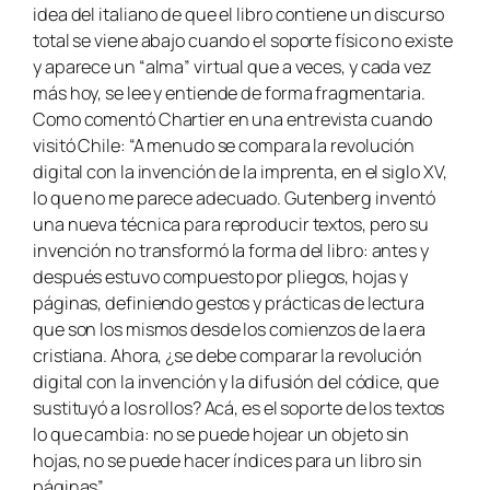
idea del italiano de que el libro contiene un discurso
total se viene abajo cuando el soporte físico no existe
y aparece un “alma” virtual que a veces, y cada vez
más hoy, se lee y entiende de forma fragmentaria.
Como comentó Chartier en una entrevista cuando
visitó Chile: “A menudo se compara la revolución
digital con la invención de la imprenta, en el siglo XV,
lo que no me parece adecuado. Gutenberg inventó
una nueva técnica para reproducir textos, pero su
invención no transformó la forma del libro: antes y
después estuvo compuesto por pliegos, hojas y
páginas, definiendo gestos y prácticas de lectura
que son los mismos desde los comienzos de la era
cristiana. Ahora, ¿se debe comparar la revolución
digital con la invención y la difusión del códice, que
sustituyó a los rollos? Acá, es el soporte de los textos
lo que cambia: no se puede hojear un objeto sin
hojas, no se puede hacer índices para un libro sin
páginas”.