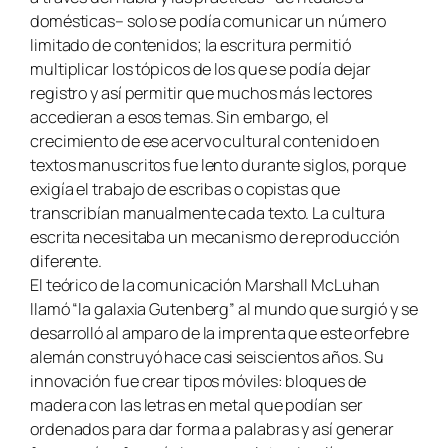
domésticas– solo se podía comunicar un número
limitado de contenidos; la escritura permitió
multiplicar los tópicos de los que se podía dejar
registro y así permitir que muchos más lectores
accedieran a esos temas. Sin embargo, el
crecimiento de ese acervo cultural contenido en
textos manuscritos fue lento durante siglos, porque
exigía el trabajo de escribas o copistas que
transcribían manualmente cada texto. La cultura
escrita necesitaba un mecanismo de reproducción
diferente.
El teórico de la comunicación Marshall McLuhan
llamó “la galaxia Gutenberg” al mundo que surgió y se
desarrolló al amparo de la imprenta que este orfebre
alemán construyó hace casi seiscientos años. Su
innovación fue crear tipos móviles: bloques de
madera con las letras en metal que podían ser
ordenados para dar forma a palabras y así generar