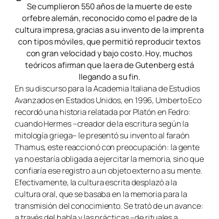
Se cumplieron 550 años de la muerte de este
orfebre alemán, reconocido como el padre de la
cultura impresa, gracias a su invento de la imprenta
con tipos móviles, que permitió reproducir textos
con gran velocidad y bajo costo. Hoy, muchos
teóricos afirman que la era de Gutenberg está
llegando a su fin.
En su discurso para la Academia Italiana de Estudios
Avanzados en Estados Unidos, en 1996, Umberto Eco
recordó una historia relatada por Platón en Fedro:
cuando Hermes –creador de la escritura según la
mitología griega– le presentó su invento al faraón
Thamus, este reaccionó con preocupación: la gente
ya no estaría obligada a ejercitar la memoria, sino que
confiaría ese registro a un objeto externo a su mente.
Efectivamente, la cultura escrita desplazó a la
cultura oral, que se basaba en la memoria para la
transmisión del conocimiento. Se trató de un avance:
a través del habla y las prácticas –de rituales a