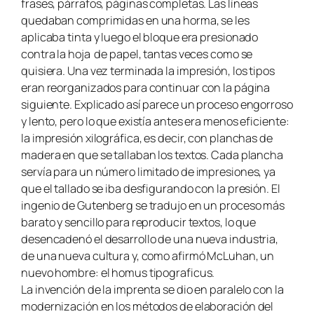
frases, párrafos, páginas completas. Las líneas
quedaban comprimidas en una horma, se les
aplicaba tinta y luego el bloque era presionado
contra la hoja de papel, tantas veces como se
quisiera. Una vez terminada la impresión, los tipos
eran reorganizados para continuar con la página
siguiente. Explicado así parece un proceso engorroso
y lento, pero lo que existía antes era menos eficiente:
la impresión xilográfica, es decir, con planchas de
madera en que se tallaban los textos. Cada plancha
servía para un número limitado de impresiones, ya
que el tallado se iba desfigurando con la presión. El
ingenio de Gutenberg se tradujo en un proceso más
barato y sencillo para reproducir textos, lo que
desencadenó el desarrollo de una nueva industria,
de una nueva cultura y, como afirmó McLuhan, un
nuevo hombre: el homus tipograficus.
La invención de la imprenta se dio en paralelo con la
modernización en los métodos de elaboración del