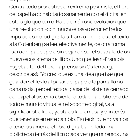
Contra todo pronóstico en extremo pesimista, el libro
de papel ha cohabitado sanamente con el digital en
este siglo que corre. Ha sido más una evolución que
una revolución –con mucho ensayo error entre los
impulsores de lo digital a ultranza–, en la que el texto
a la Gutenberg se lee, efectivamente, de otra forma
fuera del papel, pero sin dejar de ser el sustrato de un
nuevo ecosistema del libro. Uno que Jean-Francois
Fogel, autor del libro La prensa sin Gutenberg,
describe así: “Yo creo que es una idea que hay que
guardar: el texto al pasar del papel a la pantalla no
gana nada, pero el texto al pasar del sistema cerrado
del papel al sistema abierto, a toda una biblioteca de
todo el mundo virtual en el soporte digital, va a
significar otro libro, y esta es la promesa y el interés
que tenemos en este cambio. Es decir, que no vamos
a tener solamente el libro digital, sino toda una
biblioteca detrás del libro cada vez que miremos una