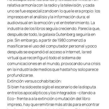
relativa armonía con la radio y la televisión, y cada
uno se fue especializando en lo que le era propio: los
impresos en el análisis y la información dura; el
audiovisual en la emoción y el entretenimiento. La
industria de los libros seguía creciendo. Parecía que,
después de todo, la galaxia Gutenberg seguiría en
pie. Sin embargo, a partir de 1980 comenzó a
masificarse el uso del computador personal y poco
después se expandió el acceso a Internet, la red
virtual que reconfiguró todo el sistema de
comunicaciones en el mundo, provocando una crisis
en la industria de medios que hasta hoy solo parece
profundizarse.
Extinción versus cohabitación:
Si bien ha sido este siglo el escenario de la disputa
entre los apocalípticos y los integrados –citando a
Eco– frente a a la extinción o mutación del libro
impreso, hay que remitirse más atrás para encontrar