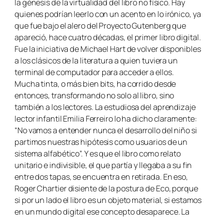
la génesis de la virtualidad del libro no físico. Hay
quienes podrían leerlo con un acento en lo irónico, ya
que fue bajo el alero del Proyecto Gutenberg que
apareció, hace cuatro décadas, el primer libro digital.
Fue la iniciativa de Michael Hart de volver disponibles
a los clásicos de la literatura a quien tuviera un
terminal de computador para acceder a ellos.
Mucha tinta, o más bien bits, ha corrido desde
entonces, transformando no solo al libro, sino
también a los lectores. La estudiosa del aprendizaje
lector infantil Emilia Ferreiro lo ha dicho claramente:
“No vamos a entender nunca el desarrollo del niño si
partimos nuestras hipótesis como usuarios de un
sistema alfabético”. Y es que el libro como relato
unitario e indivisible, el que partía y llegaba a su fin
entre dos tapas, se encuentra en retirada. En eso,
Roger Chartier disiente de la postura de Eco, porque
si por un lado el libro es un objeto material, si estamos
en un mundo digital ese concepto desaparece. La