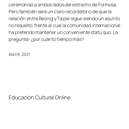
ceremonias a ambos lados del estrecho de Formosa.
Pero también será un claro recordatorio de que la
relación entre Beijing y Taipei sigue siendo un asunto
no resuelto, frente al cual la comunidad internacional
ha preferido mantener un conveniente statu quo. La
pregunta: ¿por cuánto tiempo más?
Abril 8, 2021
Educación Cultural Online
NOSOTROS
FACEBOOK
TIENDA
ARTÍCULOS
YOUTUBE
TÉRMINOS Y CONDICIONES
CURSOS
INSTAGRAM
CONTACTO
TWITTER