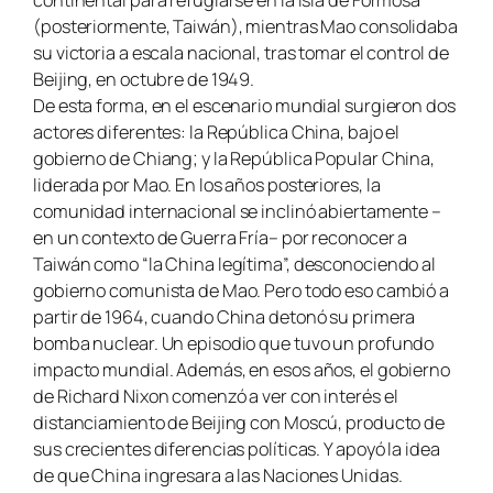
continental para refugiarse en la isla de Formosa
(posteriormente, Taiwán), mientras Mao consolidaba
su victoria a escala nacional, tras tomar el control de
Beijing, en octubre de 1949.
De esta forma, en el escenario mundial surgieron dos
actores diferentes: la República China, bajo el
gobierno de Chiang; y la República Popular China,
liderada por Mao. En los años posteriores, la
comunidad internacional se inclinó abiertamente –
en un contexto de Guerra Fría– por reconocer a
Taiwán como “la China legítima”, desconociendo al
gobierno comunista de Mao. Pero todo eso cambió a
partir de 1964, cuando China detonó su primera
bomba nuclear. Un episodio que tuvo un profundo
impacto mundial. Además, en esos años, el gobierno
de Richard Nixon comenzó a ver con interés el
distanciamiento de Beijing con Moscú, producto de
sus crecientes diferencias políticas. Y apoyó la idea
de que China ingresara a las Naciones Unidas.