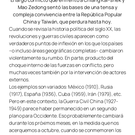
El largo conflicto que enfrentó a Chiang Kai-shek y
Mao Zedong sentó las bases de una tensa y
compleja convivencia entre la República Popular
China y Taiwán, que perdura hasta hoy.
Cuando se revisa la historia política del siglo XX, las
revoluciones y guerras civiles aparecen como
verdaderos puntos de inflexión en los que los países
–o incluso áreas geográficas completas– cambiaron
violentamente su rumbo. En parte, producto del
choque interno de las fuerzas en conflicto, pero
muchas veces también por la intervención de actores
externos.
Los ejemplos son variados: México (1910), Rusia
(1917), España (1936), Cuba (1959), Irán (1979), etc.
Pero en este contexto, la Guerra Civil China (1927-
1949) parece haber permanecido en un segundo
plano para Occidente. Eso probablemente cambiará
durante los próximos meses, en la medida que nos
acerquemos a octubre, cuando se conmemoren los