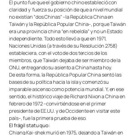
El punto fue que el gobierno chino estableció con
claridad y fuerza su posición de que a nivel mundial
no existían “dos Chinas” –la República China en
Taiwán y la República Popular China–, porque Taiwán
era una provincia china “en rebeldía” y no un Estado
independiente. Todo esto llevó a que en 1971,
Naciones Unidas (a través de su Resolución 2758)
estableciera, con el voto de dos tercios de los
miembros, que Taiwán dejaba de ser miembro de la
ONU, entregando su asiento a China hasta hoy.
De esta forma, la República Popular China sentó las
bases de su política hacia la isla y comenzó su
imparable ascenso como potencia mundial. Y, en ese
sentido, el histórico viaje de Richard Nixon a China en
febrero de 1972 –convirtiéndose en el primer
presidente de EE.UU. y de Occidente en visitar este
país–, fue la primera prueba de eso.
El frágil statu quo:
Chiang Kai-shek murió en 1975, dejando a Taiwán en