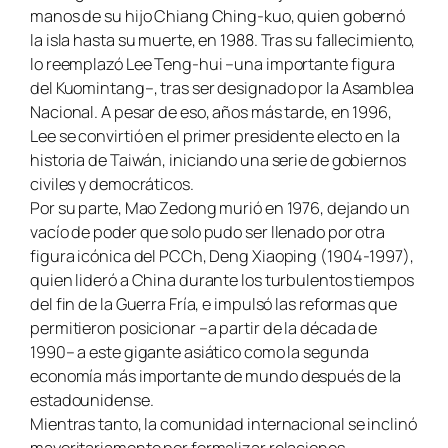
manos de su hijo Chiang Ching-kuo, quien gobernó
la isla hasta su muerte, en 1988. Tras su fallecimiento,
lo reemplazó Lee Teng-hui –una importante figura
del Kuomintang–, tras ser designado por la Asamblea
Nacional. A pesar de eso, años más tarde, en 1996,
Lee se convirtió en el primer presidente electo en la
historia de Taiwán, iniciando una serie de gobiernos
civiles y democráticos.
Por su parte, Mao Zedong murió en 1976, dejando un
vacío de poder que solo pudo ser llenado por otra
figura icónica del PCCh, Deng Xiaoping (1904-1997),
quien lideró a China durante los turbulentos tiempos
del fin de la Guerra Fría, e impulsó las reformas que
permitieron posicionar –a partir de la década de
1990– a este gigante asiático como la segunda
economía más importante de mundo después de la
estadounidense.
Mientras tanto, la comunidad internacional se inclinó