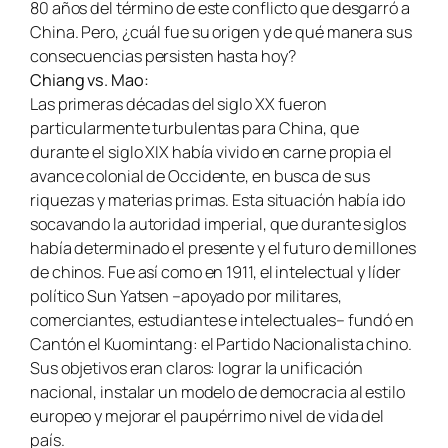
80 años del término de este conflicto que desgarró a
China. Pero, ¿cuál fue su origen y de qué manera sus
consecuencias persisten hasta hoy?
Chiang vs. Mao:
Las primeras décadas del siglo XX fueron
particularmente turbulentas para China, que
durante el siglo XIX había vivido en carne propia el
avance colonial de Occidente, en busca de sus
riquezas y materias primas. Esta situación había ido
socavando la autoridad imperial, que durante siglos
había determinado el presente y el futuro de millones
de chinos. Fue así como en 1911, el intelectual y líder
político Sun Yatsen –apoyado por militares,
comerciantes, estudiantes e intelectuales– fundó en
Cantón el Kuomintang: el Partido Nacionalista chino.
Sus objetivos eran claros: lograr la unificación
nacional, instalar un modelo de democracia al estilo
europeo y mejorar el paupérrimo nivel de vida del
país.