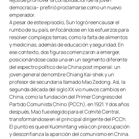
lejos de promover la consolidación de la joven
democracia– prefirió proclamarse como un nuevo
emperador.
A pesar de este episodio, Sun logró reencausar el
rumbo de su país, enfocándose en los esfuerzos para
resolver complejos temas, como la falta de alimentos
y medicinas, además de educación y seguridad. En
ese contexto, dos figuras comenzaron a emerger,
posicionándose cada una en un segmento diferente
del espectro político de la China post imperial: un
joven general de nombre Chiang Kai-shek y un
profesor de secundaria llamado Mao Zedong. Así, la
segunda década del siglo XX vio nuevos cambios en
China, como la fundación del Primer Congreso del
Partido Comunista Chino (PCCh), en 1921. Y dos años
después, Mao fue elegido para el Comité Central,
transformándose en el principal dirigente del PCCh.
El punto es que el Kuomintang veía con preocupación
y desconfianza la aparición del comunismo en China.