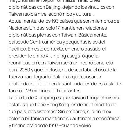
mayoritariamente por formalizar relaciones
diplomáticas con Beijing, dejando los vínculos con
Taiwán solo a nivel económico y cultural.
Actualmente, de los 193 países que son miembros de
Naciones Unidas, solo 17 mantienen relaciones
diplomáticas plenas con Taiwán. Básicamente,
países de Centroamérica y pequeñas islas del
Pacífico. En este contexto, en enero pasado, el
presidente chino Xi Jinping aseguró que la
reunificación con Taiwán será un hecho concreto
para 2050 y que, incluso, no descartaba el uso de la
fuerza para lograrlo. Palabras que causaron
profunda inquietud en las autoridades de esta isla de
tan solo 23 millones de habitantes.
La oferta de Xi Jinping es que Taiwán tenga el mismo
estatus que tiene Hong Kong, es decir, el modelo de
“un país, dos sistemas”. Sin embargo, si bien la ex
colonia británica mantiene su autonomía económica
y financiera desde 1997 –cuando volvió