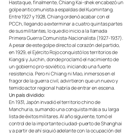
Hasta que, finalmente, Chiang Kai-shek encabezó un
golpe anticomunista a espaldas del Kuomintang.
Entre 1927 y 1928, Chiang ordenó acabar con el
PCCh, llegando a exterminar a cuatro quintas partes
de sus militantes, lo que dio inicio a la llamada
Primera Guerra Comunista-Nacionalista (1927-1937).
A pesar de este golpe directo al corazón del partido,
en 1929, el Ejército Rojo conquistó los territorios de
Kiangsi y Juichin, donde proclamó el nacimiento de
un gobierno pro-soviético, iniciando una fuerte
resistencia. Pero ni Chiang ni Mao, inmersos en el
fragor de la guerra civil, advirtieron que un nuevo y
temido actor regional habría de entrar en escena.
Un país dividido:
En 1931, Japón invadió el territorio chino de
Manchuria, sumando una conquista más a su larga
lista de éxitos militares. Al año siguiente, tomó el
control de la importante ciudad-puerto de Shanghai
y a partir de ahí siguió adelante con la ocupación del