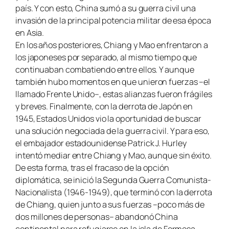
país. Y con esto, China sumó a su guerra civil una
invasión de la principal potencia militar de esa época
en Asia.
En los años posteriores, Chiang y Mao enfrentaron a
los japoneses por separado, al mismo tiempo que
continuaban combatiendo entre ellos. Y aunque
también hubo momentos en que unieron fuerzas –el
llamado Frente Unido–, estas alianzas fueron frágiles
y breves. Finalmente, con la derrota de Japón en
1945, Estados Unidos vio la oportunidad de buscar
una solución negociada de la guerra civil. Y para eso,
el embajador estadounidense Patrick J. Hurley
intentó mediar entre Chiang y Mao, aunque sin éxito.
De esta forma, tras el fracaso de la opción
diplomática, se inició la Segunda Guerra Comunista-
Nacionalista (1946-1949), que terminó con la derrota
de Chiang, quien junto a sus fuerzas –poco más de
dos millones de personas– abandonó China