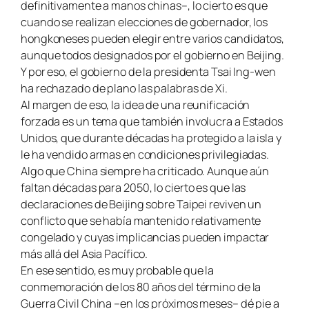
definitivamente a manos chinas–, lo cierto es que
cuando se realizan elecciones de gobernador, los
hongkoneses pueden elegir entre varios candidatos,
aunque todos designados por el gobierno en Beijing.
Y por eso, el gobierno de la presidenta Tsai Ing-wen
ha rechazado de plano las palabras de Xi.
Al margen de eso, la idea de una reunificación
forzada es un tema que también involucra a Estados
Unidos, que durante décadas ha protegido a la isla y
le ha vendido armas en condiciones privilegiadas.
Algo que China siempre ha criticado. Aunque aún
faltan décadas para 2050, lo cierto es que las
declaraciones de Beijing sobre Taipei reviven un
conflicto que se había mantenido relativamente
congelado y cuyas implicancias pueden impactar
más allá del Asia Pacífico.
En ese sentido, es muy probable que la
conmemoración de los 80 años del término de la
Guerra Civil China –en los próximos meses– dé pie a