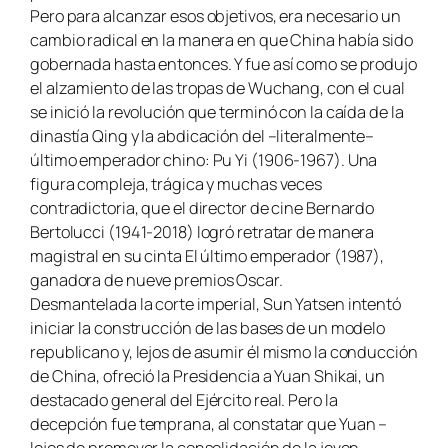
Pero para alcanzar esos objetivos, era necesario un
cambio radical en la manera en que China había sido
gobernada hasta entonces. Y fue así como se produjo
el alzamiento de las tropas de Wuchang, con el cual
se inició la revolución que terminó con la caída de la
dinastía Qing y la abdicación del –literalmente–
último emperador chino: Pu Yi (1906-1967). Una
figura compleja, trágica y muchas veces
contradictoria, que el director de cine Bernardo
Bertolucci (1941-2018) logró retratar de manera
magistral en su cinta El último emperador (1987),
ganadora de nueve premios Oscar.
Desmantelada la corte imperial, Sun Yatsen intentó
iniciar la construcción de las bases de un modelo
republicano y, lejos de asumir él mismo la conducción
de China, ofreció la Presidencia a Yuan Shikai, un
destacado general del Ejército real. Pero la
decepción fue temprana, al constatar que Yuan –