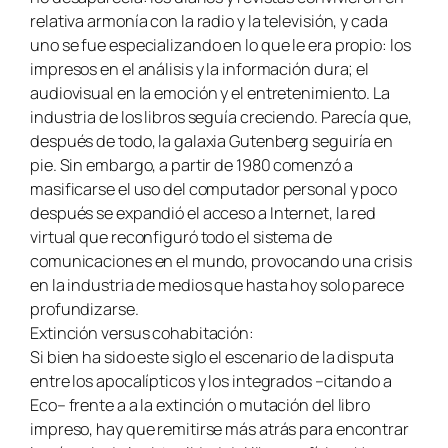
relativa armonía con la radio y la televisión, y cada
uno se fue especializando en lo que le era propio: los
impresos en el análisis y la información dura; el
audiovisual en la emoción y el entretenimiento. La
industria de los libros seguía creciendo. Parecía que,
después de todo, la galaxia Gutenberg seguiría en
pie. Sin embargo, a partir de 1980 comenzó a
masificarse el uso del computador personal y poco
después se expandió el acceso a Internet, la red
virtual que reconfiguró todo el sistema de
comunicaciones en el mundo, provocando una crisis
en la industria de medios que hasta hoy solo parece
profundizarse.
Extinción versus cohabitación:
Si bien ha sido este siglo el escenario de la disputa
entre los apocalípticos y los integrados –citando a
Eco– frente a a la extinción o mutación del libro
impreso, hay que remitirse más atrás para encontrar