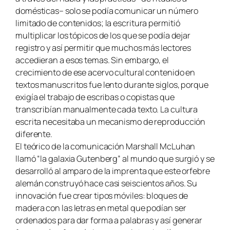
domésticas– solo se podía comunicar un número
limitado de contenidos; la escritura permitió
multiplicar los tópicos de los que se podía dejar
registro y así permitir que muchos más lectores
accedieran a esos temas. Sin embargo, el
crecimiento de ese acervo cultural contenido en
textos manuscritos fue lento durante siglos, porque
exigía el trabajo de escribas o copistas que
transcribían manualmente cada texto. La cultura
escrita necesitaba un mecanismo de reproducción
diferente.
El teórico de la comunicación Marshall McLuhan
llamó “la galaxia Gutenberg” al mundo que surgió y se
desarrolló al amparo de la imprenta que este orfebre
alemán construyó hace casi seiscientos años. Su
innovación fue crear tipos móviles: bloques de
madera con las letras en metal que podían ser
ordenados para dar forma a palabras y así generar