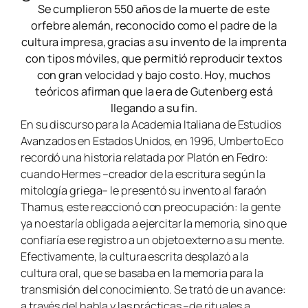
Se cumplieron 550 años de la muerte de este
orfebre alemán, reconocido como el padre de la
cultura impresa, gracias a su invento de la imprenta
con tipos móviles, que permitió reproducir textos
con gran velocidad y bajo costo. Hoy, muchos
teóricos afirman que la era de Gutenberg está
llegando a su fin.
En su discurso para la Academia Italiana de Estudios
Avanzados en Estados Unidos, en 1996, Umberto Eco
recordó una historia relatada por Platón en Fedro:
cuando Hermes –creador de la escritura según la
mitología griega– le presentó su invento al faraón
Thamus, este reaccionó con preocupación: la gente
ya no estaría obligada a ejercitar la memoria, sino que
confiaría ese registro a un objeto externo a su mente.
Efectivamente, la cultura escrita desplazó a la
cultura oral, que se basaba en la memoria para la
transmisión del conocimiento. Se trató de un avance:
a través del habla y las prácticas –de rituales a