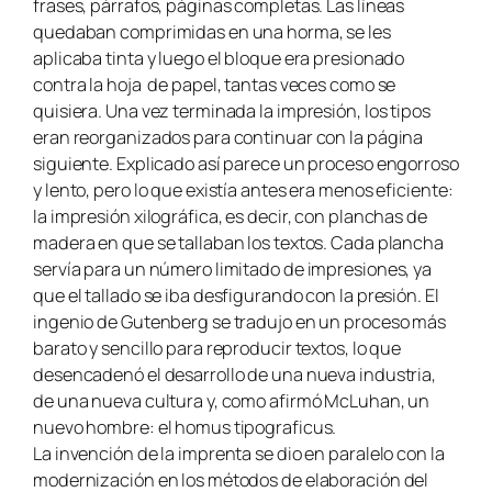
frases, párrafos, páginas completas. Las líneas
quedaban comprimidas en una horma, se les
aplicaba tinta y luego el bloque era presionado
contra la hoja de papel, tantas veces como se
quisiera. Una vez terminada la impresión, los tipos
eran reorganizados para continuar con la página
siguiente. Explicado así parece un proceso engorroso
y lento, pero lo que existía antes era menos eficiente:
la impresión xilográfica, es decir, con planchas de
madera en que se tallaban los textos. Cada plancha
servía para un número limitado de impresiones, ya
que el tallado se iba desfigurando con la presión. El
ingenio de Gutenberg se tradujo en un proceso más
barato y sencillo para reproducir textos, lo que
desencadenó el desarrollo de una nueva industria,
de una nueva cultura y, como afirmó McLuhan, un
nuevo hombre: el homus tipograficus.
La invención de la imprenta se dio en paralelo con la
modernización en los métodos de elaboración del