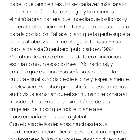
papel, que también resultó ser cada vez más barato.
La combinación de la tecnología y los insumos
eliminó la gran barrera que impedía que los libros –y
por ende, el conocimiento– fueran de acceso directo
para la población. Faltaba, claro, que la gente supiera
leer: la alfabetización fue el siguiente paso. En su
libro La galaxia Gutenberg, publicado en 1962,
McLuhan describió el mundo de la comunicación
escrita como un espacio lineal, frío, racional, y
anunció que ese universo sería superado por la
cultura visual surgida desde el cine y, especialmente,
la televisión. McLuhan pronosticó que estos medios
audiovisuales harían que el ser humano retornara al
mundo cálido, emocional, simultáneo de sus
orígenes, de modo que todo el planeta se
transformaría en una aldea global.
Con el paso de las décadas, muchas de sus
predicciones se cumplieron, pero la cultura impresa
no desaparecía: los diarios y revistas convivieron en