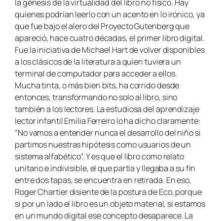
la génesis de la virtualidad del libro no físico. Hay
quienes podrían leerlo con un acento en lo irónico, ya
que fue bajo el alero del Proyecto Gutenberg que
apareció, hace cuatro décadas, el primer libro digital.
Fue la iniciativa de Michael Hart de volver disponibles
a los clásicos de la literatura a quien tuviera un
terminal de computador para acceder a ellos.
Mucha tinta, o más bien bits, ha corrido desde
entonces, transformando no solo al libro, sino
también a los lectores. La estudiosa del aprendizaje
lector infantil Emilia Ferreiro lo ha dicho claramente:
“No vamos a entender nunca el desarrollo del niño si
partimos nuestras hipótesis como usuarios de un
sistema alfabético”. Y es que el libro como relato
unitario e indivisible, el que partía y llegaba a su fin
entre dos tapas, se encuentra en retirada. En eso,
Roger Chartier disiente de la postura de Eco, porque
si por un lado el libro es un objeto material, si estamos
en un mundo digital ese concepto desaparece. La