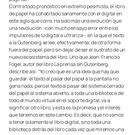
Contra todo pronóstico en extremo pesimista, el libro
de papel ha cohabitado sanamente con el digital en
este siglo que corre. Ha sido más una evolución que
una revolución –con mucho ensayo error entre los
impulsores de lo digital a ultranza–, en la que el texto
a la Gutenberg se lee, efectivamente, de otra forma
fuera del papel, pero sin dejar de ser el sustrato de un
nuevo ecosistema del libro. Uno que Jean-Francois
Fogel, autor del libro La prensa sin Gutenberg,
describe así: “Yo creo que es una idea que hay que
guardar: el texto al pasar del papel a la pantalla no
gana nada, pero el texto al pasar del sistema cerrado
del papel al sistema abierto, a toda una biblioteca de
todo el mundo virtual en el soporte digital, va a
significar otro libro, y esta es la promesa y el interés
que tenemos en este cambio. Es decir, que no vamos
a tener solamente el libro digital, sino toda una
biblioteca detrás del libro cada vez que miremos una