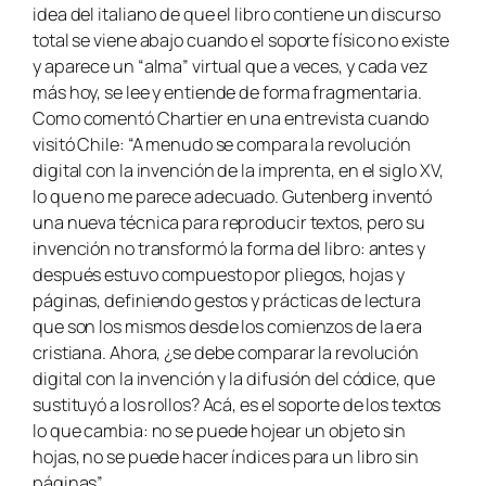
idea del italiano de que el libro contiene un discurso
total se viene abajo cuando el soporte físico no existe
y aparece un “alma” virtual que a veces, y cada vez
más hoy, se lee y entiende de forma fragmentaria.
Como comentó Chartier en una entrevista cuando
visitó Chile: “A menudo se compara la revolución
digital con la invención de la imprenta, en el siglo XV,
lo que no me parece adecuado. Gutenberg inventó
una nueva técnica para reproducir textos, pero su
invención no transformó la forma del libro: antes y
después estuvo compuesto por pliegos, hojas y
páginas, definiendo gestos y prácticas de lectura
que son los mismos desde los comienzos de la era
cristiana. Ahora, ¿se debe comparar la revolución
digital con la invención y la difusión del códice, que
sustituyó a los rollos? Acá, es el soporte de los textos
lo que cambia: no se puede hojear un objeto sin
hojas, no se puede hacer índices para un libro sin
páginas”.