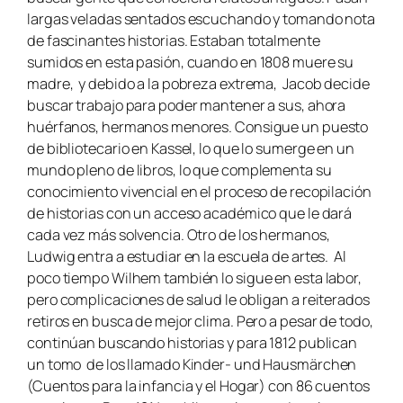
largas veladas sentados escuchando y tomando nota
de fascinantes historias. Estaban totalmente
sumidos en esta pasión, cuando en 1808 muere su
madre, y debido a la pobreza extrema, Jacob decide
buscar trabajo para poder mantener a sus, ahora
huérfanos, hermanos menores. Consigue un puesto
de bibliotecario en Kassel, lo que lo sumerge en un
mundo pleno de libros, lo que complementa su
conocimiento vivencial en el proceso de recopilación
de historias con un acceso académico que le dará
cada vez más solvencia. Otro de los hermanos,
Ludwig entra a estudiar en la escuela de artes. Al
poco tiempo Wilhem también lo sigue en esta labor,
pero complicaciones de salud le obligan a reiterados
retiros en busca de mejor clima. Pero a pesar de todo,
continúan buscando historias y para 1812 publican
un tomo de los llamado
Kinder- und Hausmärchen
(Cuentos para la infancia y el Hogar) con 86 cuentos