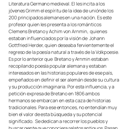
Literatura Germano medieval. El les incita a los
jóvenes Grimm el espíritu de la idea de uniónde los
200 principados alemanes en una nación. Es este
profesor quien les presenta a los románticos
Clemens Bretano y Achim von Arnmin, quienes
estaban influenciados por la visión de Johann
Gottfried Herder, quien deseaba fervientemente el
regreso de la poesía natural a través de la
Volkpoesie
.
Es por lo anterior que Bretano y Arnmin estaban
recopilando poesía popular alemana y estaban
interesados en las historias populares de ese país,
empeñados en definir el ser alemán desde su cultura
y su producción imaginaria. Por esta influencia, y a
petición expresa de Bretano en 1806 ambos
hermanos se embarcan en esta caza de historias
tradicionales. Para ese entonces, no entendían muy
bien el valor de esta búsqueda y su potencial
significado. Se dedican a recorrer los pueblos y
buscar gente que conociera relatos antiguos. Pasan