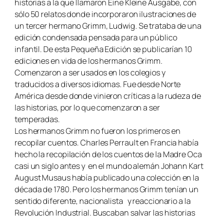
historias a la que llamaron
Eine Kleine Ausgabe,
con
sólo 50 relatos donde incorporaron ilustraciones de
un tercer hermano Grimm, Ludwig. Se trataba de una
edición condensada pensada para un público
infantil. De esta Pequeña Edición se publicarían 10
ediciones en vida de los hermanos Grimm.
Comenzaron a ser usados en los colegios y
traducidos a diversos idiomas. Fue desde Norte
América desde donde vinieron críticas a la rudeza de
las historias, por lo que comenzaron a ser
temperadas.
Los hermanos Grimm no fueron los primeros en
recopilar cuentos. Charles Perrault en Francia había
hecho la recopilación de los cuentos de la Madre Oca
casi un siglo antes y en el mundo alemán Johann Kart
August Musaus había publicado una colección en la
década de 1780. Pero los hermanos Grimm tenían un
sentido diferente, nacionalista y reaccionario a la
Revolución Industrial. Buscaban salvar las historias