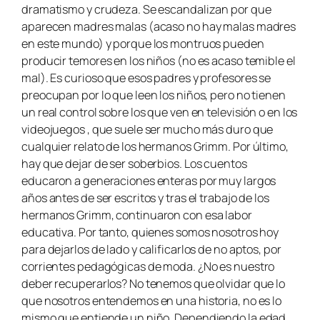
dramatismo y crudeza. Se escandalizan por que
aparecen madres malas (acaso no hay malas madres
en este mundo) y porque los montruos pueden
producir temores en los niños (no es acaso temible el
mal). Es curioso que esos padres y profesores se
preocupan por lo que leen los niños, pero no tienen
un real control sobre los que ven en televisión o en los
videojuegos , que suele ser mucho más duro que
cualquier relato de los hermanos Grimm. Por último,
hay que dejar de ser soberbios. Los cuentos
educaron a generaciones enteras por muy largos
años antes de ser escritos y tras el trabajo de los
hermanos Grimm, continuaron con esa labor
educativa. Por tanto, quienes somos nosotros hoy
para dejarlos de lado y calificarlos de no aptos, por
corrientes pedagógicas de moda. ¿No es nuestro
deber recuperarlos? No tenemos que olvidar que lo
que nosotros entendemos en una historia, no es lo
mismo que entiende un niño. Dependiendo la edad,