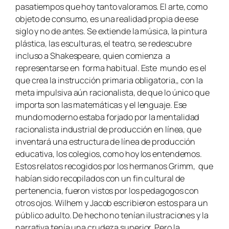
pasatiempos que hoy tanto valoramos. El arte, como
objeto de consumo, es una realidad propia de ese
siglo y no de antes. Se extiende la música, la pintura
plástica, las esculturas, el teatro, se redescubre
incluso a Shakespeare, quien comienza a
representarse en forma habitual. Este mundo es el
que crea la instrucción primaria obligatoria,, con la
meta impulsiva aún racionalista, de que lo único que
importa son las matemáticas y el lenguaje. Ese
mundo moderno estaba forjado por la mentalidad
racionalista industrial de producción en línea, que
inventará una estructura de línea de producción
educativa, los colegios, como hoy los entendemos.
Estos relatos recogidos por los hermanos Grimm, que
habían sido recopilados con un fin cultural de
pertenencia, fueron vistos por los pedagogos con
otros ojos. Wilhem y Jacob escribieron estos para un
público adulto. De hecho no tenían ilustraciones y la
narrativa tenía una crudeza superior. Pero la