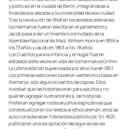
y políticas en la ciudad de Berlin, integrándose a
fines de esa década a la universidad de esa ciudad.
Tras la revolución de 1848 en los estados alemanes,
los hermanos fueron electos en el parlamento y
Jacob pasa a ser un miembro connotado de la
Asamblea Nacional de Maiz. Wilhem morirá en 1859 a
los 73 años y Jacob en 1863 a los 78 años.
Los Cuentos para la Infancia y el Hogar fueron
editados siete veces en vida de los hermanos Grimm.
La última edición supervisada por ellos fue en 1857.
Las primeras ediciones tuvieron ventas muy bajas en
Alemania, sólo algunos cientos de copias. Ellos
insistían que las historias eran para adultos y no
querían agregar ilustraciones a las historias.
Preferían agregar notas eruditas explicativas que
contextualizaran los relatos al ethos alemán, ellos se
auto consideraban Folkloristas patrióticos. En 1825
publicaron una recopilación de algunas de las