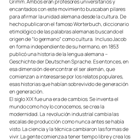
Grimm. Ambos eran profesores universitarios y
encantados con este movimiento buscaban pilares
para afirmar la unidad alemana desde la cultura. De
hecho publicaron el famoso
Worterbuch
, diccionario
etimológico de las palabras alemanas buscando el
origen de “lo germano” como cultura. Incluso Jacob
en forma independiente de su hermano, en 1853
publicó una historia de la lengua alemana –
Geschichte der Deutschen Sprache.
Es entonces, en
esa dimensión de encontrar el ser alemán, que
comienzan a interesarse por los relatos populares,
esas historias que habían sobrevivido de generación
en generación.
El siglo XIX fue una era de cambios. Se inventa el
mundo como hoy lo conocemos, se crea la
modernidad. La revolución industrial cambia las
escalas de producción como nunca antes se había
visto. La ciencia y la técnica cambiaron las formas de
vivir. La gente comienza a tener tiempo libre y crea los