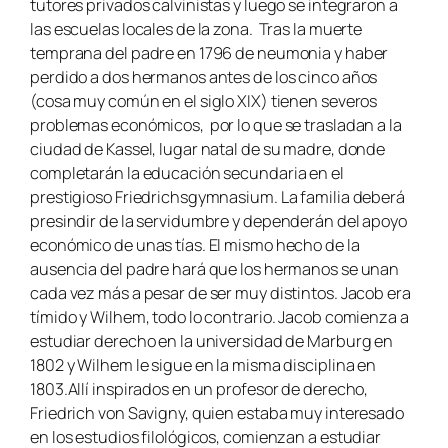
tutores privados calvinistas y luego se integraron a
las escuelas locales de la zona. Tras la muerte
temprana del padre en 1796 de neumonia y haber
perdido a dos hermanos antes de los cinco años
(cosa muy común en el siglo XIX) tienen severos
problemas económicos, por lo que se trasladan a la
ciudad de Kassel, lugar natal de su madre, donde
completarán la educación secundaria en el
prestigioso Friedrichsgymnasium. La familia deberá
presindir de la servidumbre y dependerán del apoyo
económico de unas tías. El mismo hecho de la
ausencia del padre hará que los hermanos se unan
cada vez más a pesar de ser muy distintos. Jacob era
tímido y Wilhem, todo lo contrario. Jacob comienza a
estudiar derecho en la universidad de Marburg en
1802 y Wilhem le sigue en la misma disciplina en
1803.Allí inspirados en un profesor de derecho,
Friedrich von Savigny, quien estaba muy interesado
en los estudios filológicos, comienzan a estudiar