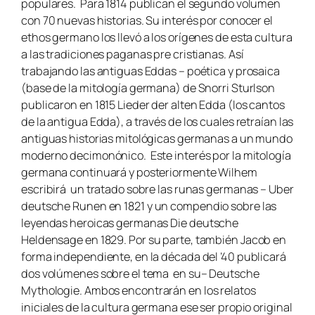
populares. Para 1814 publican el segundo volumen
con 70 nuevas historias. Su interés por conocer el
ethos germano los llevó a los orígenes de esta cultura
a las tradiciones paganas pre cristianas. Así
trabajando las antiguas Eddas – poética y prosaica
(base de la mitología germana) de Snorri Sturlson
publicaron en 1815
Lieder der alten Edda
(los cantos
de la antigua Edda), a través de los cuales retraían las
antiguas historias mitológicas germanas a un mundo
moderno decimonónico. Este interés por la mitología
germana continuará y posteriormente Wilhem
escribirá un tratado sobre las runas germanas
– Uber
deutsche Runen
en 1821 y un compendio sobre las
leyendas heroicas germanas
Die deutsche
Heldensage
en 1829. Por su parte, también Jacob en
forma independiente, en la década del ’40 publicará
dos volúmenes sobre el tema en su–
Deutsche
Mythologie
. Ambos encontrarán en los relatos
iniciales de la cultura germana ese ser propio original