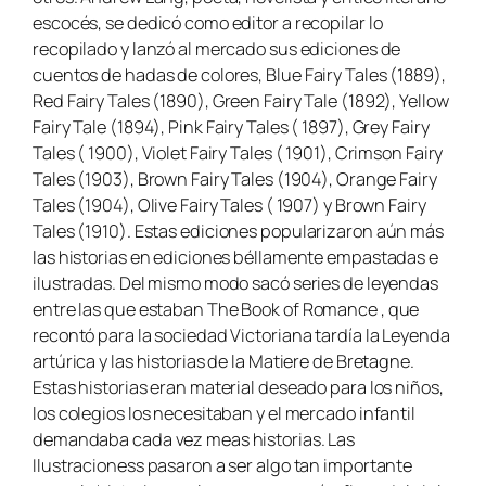
escocés, se dedicó como editor a recopilar lo
recopilado y lanzó al mercado sus ediciones de
cuentos de hadas de colores,
Blue Fairy Tales (1889)
,
Red Fairy Tales (1890),
Green Fairy Tale (1892),
Yellow
Fairy Tale (1894),
Pink Fairy Tales ( 1897), Grey Fairy
Tales ( 1900), Violet Fairy Tales ( 1901), Crimson Fairy
Tales (1903), Brown Fairy Tales (1904), Orange Fairy
Tales (1904), Olive Fairy Tales ( 1907) y Brown Fairy
Tales (1910)
. Estas ediciones popularizaron aún más
las historias en ediciones béllamente empastadas e
ilustradas. Del mismo modo sacó series de leyendas
entre las que estaban
The Book of Romance
, que
recontó para la sociedad Victoriana tardía la Leyenda
artúrica y las historias de la Matiere de Bretagne.
Estas historias eran material deseado para los niños,
los colegios los necesitaban y el mercado infantil
demandaba cada vez meas historias. Las
Ilustracioness pasaron a ser algo tan importante