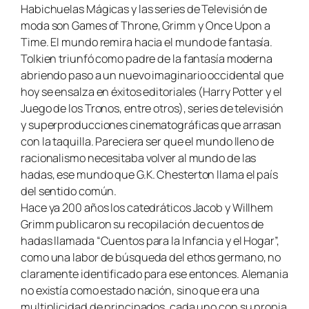
Habichuelas Mágicas
y las series de Televisión de
moda son
Games of Throne
,
Grimm
y
Once Upon a
Time
. El mundo remira hacia el mundo de fantasía.
Tolkien triunfó como padre de la fantasía moderna
abriendo paso a un nuevo imaginario occidental que
hoy se ensalza en éxitos editoriales (Harry Potter y el
Juego de los Tronos, entre otros), series de televisión
y superproducciones cinematográficas que arrasan
con la taquilla. Pareciera ser que el mundo lleno de
racionalismo necesitaba volver al mundo de las
hadas, ese mundo que G.K. Chesterton llama el país
del sentido común.
Hace ya 200 años los catedráticos Jacob y Willhem
Grimm publicaron su recopilación de cuentos de
hadas llamada “Cuentos para la Infancia y el Hogar”,
como una labor de búsqueda del ethos germano, no
claramente identificado para ese entonces. Alemania
no existía como estado nación, sino que era una
multiplicidad de principados, cada uno con su propia