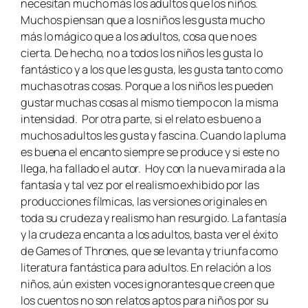
necesitan mucho más los adultos que los niños.
Muchos piensan que a los niños les gusta mucho
más lo mágico que a los adultos, cosa que no es
cierta. De hecho, no a todos los niños les gusta lo
fantástico y a los que les gusta, les gusta tanto como
muchas otras cosas. Porque a los niños les pueden
gustar muchas cosas al mismo tiempo con la misma
intensidad. Por otra parte, si el relato es bueno a
muchos adultos les gusta y fascina. Cuando la pluma
es buena el encanto siempre se produce y si este no
llega, ha fallado el autor. Hoy con la nueva mirada a la
fantasía y tal vez por el realismo exhibido por las
producciones fílmicas, las versiones originales en
toda su crudeza y realismo han resurgido. La fantasía
y la crudeza encanta a los adultos, basta ver el éxito
de
Games of Thrones
, que se levanta y triunfa como
literatura fantástica para adultos. En relación a los
niños, aún existen voces ignorantes que creen que
los cuentos no son relatos aptos para niños por su