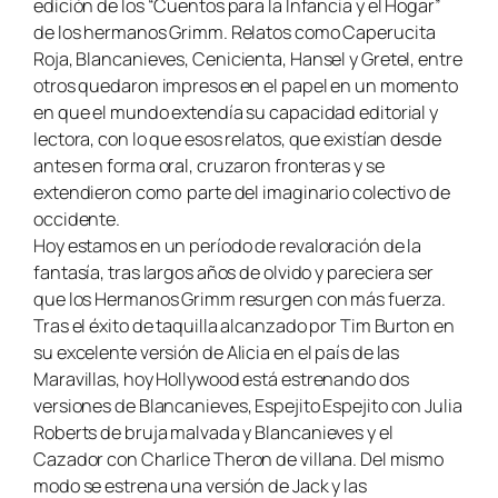
edición de los “Cuentos para la Infancia y el Hogar”
de los hermanos Grimm. Relatos como
Caperucita
Roja
,
Blancanieves
,
Cenicienta, Hansel y Gretel
, entre
otros quedaron impresos en el papel en un momento
en que el mundo extendía su capacidad editorial y
lectora, con lo que esos relatos, que existían desde
antes en forma oral, cruzaron fronteras y se
extendieron como parte del imaginario colectivo de
occidente.
Hoy estamos en un período de revaloración de la
fantasía, tras largos años de olvido y pareciera ser
que los Hermanos Grimm resurgen con más fuerza.
Tras el éxito de taquilla alcanzado por Tim Burton en
su excelente versión de
Alicia en el país de las
Maravillas
, hoy Hollywood está estrenando dos
versiones de
Blancanieves
,
Espejito Espejito
con Julia
Roberts de bruja malvada y
Blancanieves y el
Cazador
con Charlice Theron de villana. Del mismo
modo se estrena una versión de
Jack y las