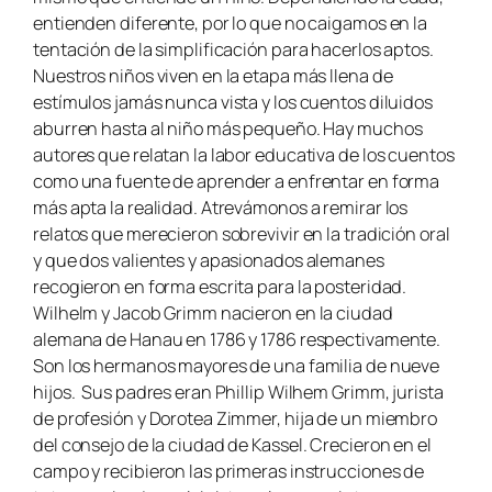
entienden diferente, por lo que no caigamos en la
tentación de la simplificación para hacerlos aptos.
Nuestros niños viven en la etapa más llena de
estímulos jamás nunca vista y los cuentos diluidos
aburren hasta al niño más pequeño. Hay muchos
autores que relatan la labor educativa de los cuentos
como una fuente de aprender a enfrentar en forma
más apta la realidad. Atrevámonos a remirar los
relatos que merecieron sobrevivir en la tradición oral
y que dos valientes y apasionados alemanes
recogieron en forma escrita para la posteridad.
Wilhelm y Jacob Grimm nacieron en la ciudad
alemana de Hanau en 1786 y 1786 respectivamente.
Son los hermanos mayores de una familia de nueve
hijos. Sus padres eran Phillip Wilhem Grimm, jurista
de profesión y Dorotea Zimmer, hija de un miembro
del consejo de la ciudad de Kassel. Crecieron en el
campo y recibieron las primeras instrucciones de