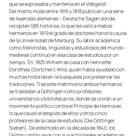
que se expresaba y mantenía en el
Volkgeist
.
Del mismo modo entre 1816 y 1818 publican una serie
de leyendas alemanas –
Deutsche Sagen
donde
recopilan 585 historias, lo que les valió a mabos
hermanos en 1819 el grado de doctores honoris causa
de la Universidad de Marburg. Su labor académica
como folkloristas, lingüistas y estudiosos del mundo
medieval continuó en esa casa de estudios por un
tiempo. En 1825 Wilhem se casa con Henriette
Dorothea (Dortchen) Wild, quien había ayudado con
muchas historias en la búsqueda por preservar las
tradiciones. Tras este matrimonio ambos hermanos
se trasladan a Gottingen como profesores
universitarios y bibliotecarios, donde se unirán a un
movimiento político contra el Príncipe de Hannover,
lo que causó el despido de ellos y otros cinco
profesores de la casa de estudios (
Die Göttinger
Sieben
). De este modo en la década de 1840, los
Grimm continuaros con sus actividades académicas