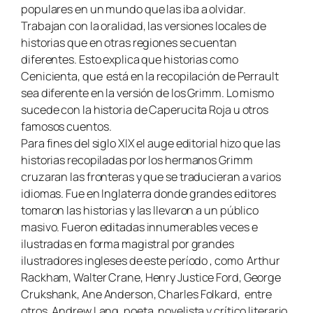
populares en un mundo que las iba a olvidar.
Trabajan con la oralidad, las versiones locales de
historias que en otras regiones se cuentan
diferentes. Esto explica que historias como
Cenicienta, que está en la recopilación de Perrault
sea diferente en la versión de los Grimm. Lo mismo
sucede con la historia de Caperucita Roja u otros
famosos cuentos.
Para fines del siglo XIX el auge editorial hizo que las
historias recopiladas por los hermanos Grimm
cruzaran las fronteras y que se traducieran a varios
idiomas. Fue en Inglaterra donde grandes editores
tomaron las historias y las llevaron a un público
masivo. Fueron editadas innumerables veces e
ilustradas en forma magistral por grandes
ilustradores ingleses de este período , como Arthur
Rackham, Walter Crane, Henry Justice Ford, George
Crukshank, Ane Anderson, Charles Folkard, entre
otros. Andrew Lang, poeta, novelista y crítico literario