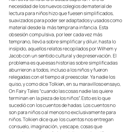
necesidad de los nuevos colegios de material de
lectura para niños hizo que fuesen simplificados,
suavizados para poder ser adaptados y usados como
material desde la más temprana infancia. Esta
obsesión compulsiva, por leer cada vez más
temprano, llevó a sobre simplificar y diluir, hasta lo
insípido, aquellos relatos recopilados por Wilhem y
Jacob con un sentido cultural y de preservación. El
problema es que esas historias sobre simplificadas
aburrieron a todos, incluso a los niños y fueron
relegadas con el tiempo al preescolar. Ya nadie los
quiso, y como dice Tolkien, en su maravilloso ensayo,
On Fairy Tales
“cuando las cosas nadie las quiere
terminan en la pieza de los niños”. Esto es lo que
sucedió con los cuentos de hadas. Los cuentos no
son para niños o al menos no exclusivamente para
niños. Tolkien dice que los cuentos nos entregan
consuelo, imaginación, y escape, cosas que