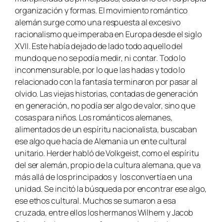
organización y formas. El movimiento romántico
alemán surge como una respuesta al excesivo
racionalismo que imperaba en Europa desde el siglo
XVII. Este había dejado de lado todo aquello del
mundo que no se podía medir, ni contar. Todo lo
inconmensurable, por lo que las hadas y todo lo
relacionado con la fantasía terminaron por pasar al
olvido. Las viejas historias, contadas de generación
en generación, no podía ser algo de valor, sino que
cosas para niños. Los románticos alemanes,
alimentados de un espíritu nacionalista, buscaban
ese algo que hacía de Alemania un ente cultural
unitario. Herder habló de
Volkgeist
, como el espíritu
del ser alemán, propio de la cultura alemana, que va
más allá de los principados y los convertía en una
unidad. Se incitó la búsqueda por encontrar ese algo,
ese ethos cultural. Muchos se sumaron a esa
cruzada, entre ellos los hermanos Wilhem y Jacob