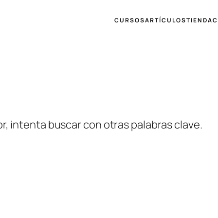
CURSOS
ARTÍCULOS
TIENDA
C
r, intenta buscar con otras palabras clave.
NOSOTROS
FACEBO
ARTÍCULOS
YOUTUB