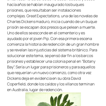
hacía años se habían inaugurado los buques
prisiones, que resultaban ser instalaciones
complejas.
Great Expectations,
una de las novelas de
Charles Dickens maduro, inicia cuando de un buque
prisión se escapan dos presos que pelean a muerte.
Uno de ellos se esconde en el cementerio y es
ayudado por el joven Pip. Con esa primera escena
comienza la historia de redención de un gran hombre
y se revelan las injusticias del sistema británico. Para
solucionar este tema, se pensó dar fin a los barcos
prisiones y establecer una colonia penal en “Botany
Bay”. Sería un lugar para prisioneros y para aquellos
que requerían un nuevo comienzo, como otra vez
Dickens deja en evidencia en su obra
David
Coperfield,
donde los caídos y los villanos terminan
en Australia, lugar de redención.