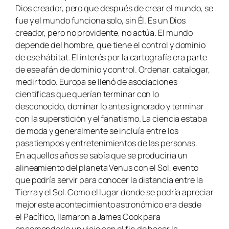
Dios creador, pero que después de crear el mundo, se
fue y el mundo funciona solo, sin Él. Es un Dios
creador, pero no providente, no actúa. El mundo
depende del hombre, que tiene el control y dominio
de ese hábitat. El interés por la cartografía era parte
de ese afán de dominio y control. Ordenar, catalogar,
medir todo. Europa se llenó de asociaciones
científicas que querían terminar con lo
desconocido, dominar lo antes ignorado y terminar
con la superstición y el fanatismo. La ciencia estaba
de moda y generalmente se incluía entre los
pasatiempos y entretenimientos de las personas.
En aquellos años se sabía que se produciría un
alineamiento del planeta Venus con el Sol, evento
que podría servir para conocer la distancia entre la
Tierra y el Sol. Como el lugar donde se podría apreciar
mejor este acontecimiento astronómico era desde
el Pacífico, llamaron a James Cook para
encomendarle un viaje con el fin de hacer la