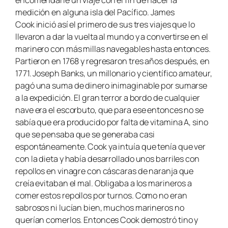
medición en alguna isla del Pacífico. James
Cook inició así el primero de sus tres viajes que lo
llevaron a dar la vuelta al mundo y a convertirse en el
marinero con más millas navegables hasta entonces.
Partieron en 1768 y regresaron tres años después, en
1771. Joseph Banks, un millonario y científico amateur,
pagó una suma de dinero inimaginable por sumarse
a la expedición. El gran terror a bordo de cualquier
nave era el escorbuto, que para ese entonces no se
sabía que era producido por falta de vitamina A, sino
que se pensaba que se generaba casi
espontáneamente. Cook ya intuía que tenía que ver
con la dieta y había desarrollado unos barriles con
repollos en vinagre con cáscaras de naranja que
creía evitaban el mal. Obligaba a los marineros a
comer estos repollos por turnos. Como no eran
sabrosos ni lucían bien, muchos marineros no
querían comerlos. Entonces Cook demostró tino y