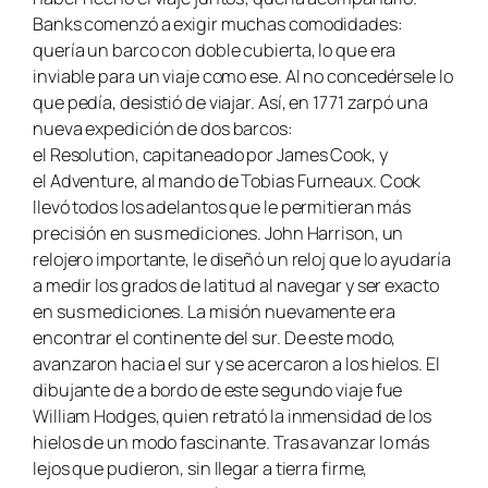
Banks comenzó a exigir muchas comodidades:
quería un barco con doble cubierta, lo que era
inviable para un viaje como ese. Al no concedérsele lo
que pedía, desistió de viajar. Así, en 1771 zarpó una
nueva expedición de dos barcos:
el
Resolution,
capitaneado por James Cook, y
el
Adventure,
al mando de Tobias Furneaux. Cook
llevó todos los adelantos que le permitieran más
precisión en sus mediciones. John Harrison, un
relojero importante, le diseñó un reloj que lo ayudaría
a medir los grados de latitud al navegar y ser exacto
en sus mediciones. La misión nuevamente era
encontrar el continente del sur. De este modo,
avanzaron hacia el sur y se acercaron a los hielos. El
dibujante de a bordo de este segundo viaje fue
William Hodges, quien retrató la inmensidad de los
hielos de un modo fascinante. Tras avanzar lo más
lejos que pudieron, sin llegar a tierra firme,