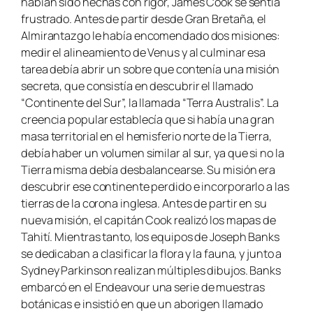
habían sido hechas con rigor, James Cook se sentía
frustrado. Antes de partir desde Gran Bretaña, el
Almirantazgo le había encomendado dos misiones:
medir el alineamiento de Venus y al culminar esa
tarea debía abrir un sobre que contenía una misión
secreta, que consistía en descubrir el llamado
“Continente del Sur”, la llamada “Terra Australis”. La
creencia popular establecía que si había una gran
masa territorial en el hemisferio norte de la Tierra,
debía haber un volumen similar al sur, ya que si no la
Tierra misma debía desbalancearse. Su misión era
descubrir ese continente perdido e incorporarlo a las
tierras de la corona inglesa. Antes de partir en su
nueva misión, el capitán Cook realizó los mapas de
Tahití. Mientras tanto, los equipos de Joseph Banks
se dedicaban a clasificar la flora y la fauna, y junto a
Sydney Parkinson realizan múltiples dibujos. Banks
embarcó en el
Endeavour
una serie de muestras
botánicas e insistió en que un aborigen llamado