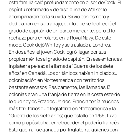
esta familia caló profundamente en el ser de Cook. El
espíritu reformado y de disciplina de Walker lo
acompañarán toda su vida. Sirvió con esmero y
dedicación en su trabajo, por lo que se le ofreció el
grado de capitán de un barco mercante, pero él lo
rechazó para enrolarse en la
Royal Navy
. De este
modo, Cook dejó Whitby y se trasladó a Londres.
En dos años, el joven Cook logró llegar por sus
propios méritos al grado de capitán. En ese entonces,
Inglaterra peleaba la llamada “Guerra de los siete
años” en Canadá. Los británicos habían iniciado su
colonización en Norteamérica con territorios
bastante escasos. Básicamente, las llamadas 13
colonias eran una franja de tierra en la costa este de
lo que hoy es Estados Unidos. Francia tenía muchos
más territorios que Inglaterra en Norteamérica y la
“Guerra de los siete años”, que estalló en 1756, tuvo
como propósito hacer retroceder el poderío francés.
Esta guerra fue ganada por Inglaterra, quienes con