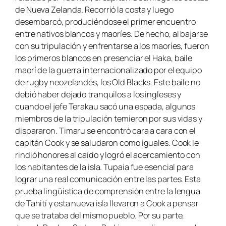
de Nueva Zelanda. Recorrió la costa y luego
desembarcó, produciéndose el primer encuentro
entre nativos blancos y maoríes. De hecho, al bajarse
con su tripulación y enfrentarse a los maoríes, fueron
los primeros blancos en presenciar el
Haka
, baile
maorí de la guerra internacionalizado por el equipo
de rugby neozelandés, los Old Blacks. Este baile no
debió haber dejado tranquilos a los ingleses y
cuando el jefe Terakau sacó una espada, algunos
miembros de la tripulación temieron por sus vidas y
dispararon. Timaru se encontró cara a cara con el
capitán Cook y se saludaron como iguales. Cook le
rindió honores al caído y logró el acercamiento con
los habitantes de la isla. Tupaia fue esencial para
lograr una real comunicación entre las partes. Esta
prueba lingüística de comprensión entre la lengua
de Tahití y esta nueva isla llevaron a Cook a pensar
que se trataba del mismo pueblo. Por su parte,