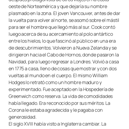
oeste de Norteamérica y que dejaría su nombre
plasmado en la zona. El joven Vancouver, antes de dar
la vuelta para volver al norte, se asomó sobre el mástil
para ser el hombre que llegó más al sur. Cook contó
luego acerca de su acercamiento al polo antártico
entre los hielos, lo que fascinó al público en una era
de descubrimientos. Volvieron a Nueva Zelanda y se
dirigieron hacia el Cabo de Hornos, donde pasaron la
Navidad, para luego regresar a Londres. Volvió a casa
en 1775 a casa, lleno de cosas que mostrar y con dos
vueltas al mundo en el cuerpo. El mismo William
Hodges lo retrató como un hombre maduro y
experimentado. Fue aceptado en la Hospedería de
Greenwich como reserva. La vida de comodidades
había llegado. Era reconocido por sus méritos. La
Corona le estaba agradecida y le pagaba con
generosidad.
El siglo XVIII había visto a Inglaterra cambiar. La