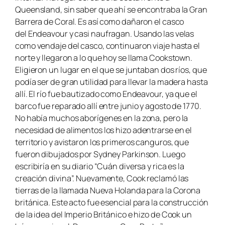
Queensland, sin saber que ahí se encontraba la Gran
Barrera de Coral. Es así como dañaron el casco
del
Endeavour
y casi naufragan. Usando las velas
como vendaje del casco, continuaron viaje hasta el
norte y llegaron a lo que hoy se llama Cookstown.
Eligieron un lugar en el que se juntaban dos ríos, que
podía ser de gran utilidad para llevar la madera hasta
allí. El río fue bautizado como Endeavour, ya que el
barco fue reparado allí entre junio y agosto de 1770.
No había muchos aborígenes en la zona, pero la
necesidad de alimentos los hizo adentrarse en el
territorio y avistaron los primeros canguros, que
fueron dibujados por Sydney Parkinson. Luego
escribiría en su diario “Cuán diversa y rica es la
creación divina”. Nuevamente, Cook reclamó las
tierras de la llamada Nueva Holanda para la Corona
británica. Este acto fue esencial para la construcción
de la idea del Imperio Británico e hizo de Cook un