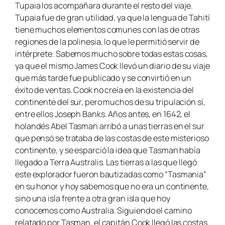
Tupaia los acompañara durante el resto del viaje.
Tupaia fue de gran utilidad, ya que la lengua de Tahití
tiene muchos elementos comunes con las de otras
regiones de la polinesia, lo que le permitió servir de
intérprete. Sabemos mucho sobre todas estas cosas,
ya que el mismo James Cook llevó un diario de su viaje
que más tarde fue publicado y se convirtió en un
éxito de ventas. Cook no creía en la existencia del
continente del sur, pero muchos de su tripulación sí,
entre ellos Joseph Banks. Años antes, en 1642, el
holandés Abel Tasman arribó a unas tierras en el sur
que pensó se trataba de las costas de este misterioso
continente, y se esparció la idea que Tasman había
llegado a Terra Australis. Las tierras a las que llegó
este explorador fueron bautizadas como “Tasmania”
en su honor y hoy sabemos que no era un continente,
sino una isla frente a otra gran isla que hoy
conocemos como Australia. Siguiendo el camino
relatado por Tasman, el capitán Cook llegó las costas