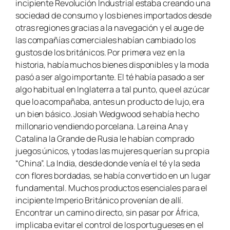
incipiente Revolución Industrial estaba creando una
sociedad de consumo y los bienes importados desde
otras regiones gracias a la navegación y el auge de
las compañías comerciales habían cambiado los
gustos de los británicos. Por primera vez en la
historia, había muchos bienes disponibles y la moda
pasó a ser algo importante. El té había pasado a ser
algo habitual en Inglaterra a tal punto, que el azúcar
que lo acompañaba, antes un producto de lujo, era
un bien básico. Josiah Wedgwood se había hecho
millonario vendiendo porcelana. La reina Ana y
Catalina la Grande de Rusia le habían comprado
juegos únicos, y todas las mujeres querían su propia
“China”. La India, desde donde venía el té y la seda
con flores bordadas, se había convertido en un lugar
fundamental. Muchos productos esenciales para el
incipiente Imperio Británico provenían de allí.
Encontrar un camino directo, sin pasar por África,
implicaba evitar el control de los portugueses en el