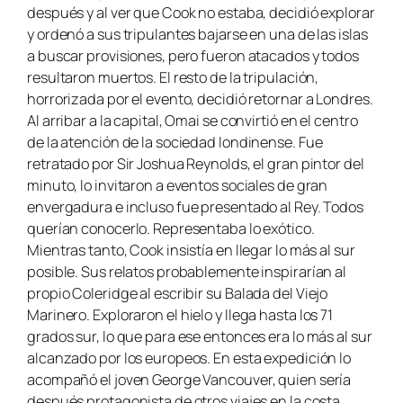
después y al ver que Cook no estaba, decidió explorar
y ordenó a sus tripulantes bajarse en una de las islas
a buscar provisiones, pero fueron atacados y todos
resultaron muertos. El resto de la tripulación,
horrorizada por el evento, decidió retornar a Londres.
Al arribar a la capital, Omai se convirtió en el centro
de la atención de la sociedad londinense. Fue
retratado por Sir Joshua Reynolds, el gran pintor del
minuto, lo invitaron a eventos sociales de gran
envergadura e incluso fue presentado al Rey. Todos
querían conocerlo. Representaba lo exótico.
Mientras tanto, Cook insistía en llegar lo más al sur
posible. Sus relatos probablemente inspirarían al
propio Coleridge al escribir su
Balada del Viejo
Marinero.
Exploraron el hielo y llega hasta los 71
grados sur, lo que para ese entonces era lo más al sur
alcanzado por los europeos. En esta expedición lo
acompañó el joven George Vancouver, quien sería
después protagonista de otros viajes en la costa