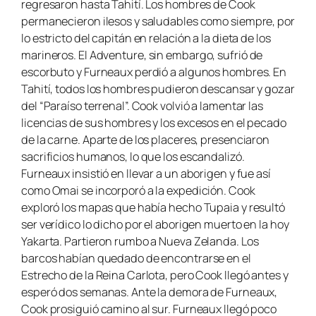
regresaron hasta Tahití. Los hombres de Cook
permanecieron ilesos y saludables como siempre, por
lo estricto del capitán en relación a la dieta de los
marineros. El
Adventure
, sin embargo, sufrió de
escorbuto y Furneaux perdió a algunos hombres. En
Tahití, todos los hombres pudieron descansar y gozar
del “Paraíso terrenal”. Cook volvió a lamentar las
licencias de sus hombres y los excesos en el pecado
de la carne. Aparte de los placeres, presenciaron
sacrificios humanos, lo que los escandalizó.
Furneaux insistió en llevar a un aborigen y fue así
como Omai se incorporó a la expedición. Cook
exploró los mapas que había hecho Tupaia y resultó
ser verídico lo dicho por el aborigen muerto en la hoy
Yakarta. Partieron rumbo a Nueva Zelanda. Los
barcos habían quedado de encontrarse en el
Estrecho de la Reina Carlota, pero Cook llegó antes y
esperó dos semanas. Ante la demora de Furneaux,
Cook prosiguió camino al sur. Furneaux llegó poco