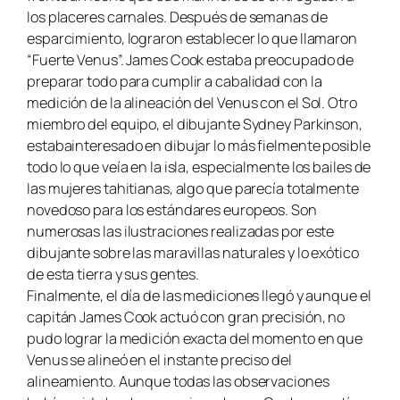
los placeres carnales. Después de semanas de
esparcimiento, lograron establecer lo que llamaron
“Fuerte Venus”. James Cook estaba preocupado de
preparar todo para cumplir a cabalidad con la
medición de la alineación del Venus con el Sol. Otro
miembro del equipo, el dibujante Sydney Parkinson,
estabainteresado en dibujar lo más fielmente posible
todo lo que veía en la isla, especialmente los bailes de
las mujeres tahitianas, algo que parecía totalmente
novedoso para los estándares europeos. Son
numerosas las ilustraciones realizadas por este
dibujante sobre las maravillas naturales y lo exótico
de esta tierra y sus gentes.
Finalmente, el día de las mediciones llegó y aunque el
capitán James Cook actuó con gran precisión, no
pudo lograr la medición exacta del momento en que
Venus se alineó en el instante preciso del
alineamiento. Aunque todas las observaciones