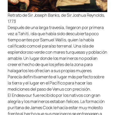
Retrato de Sir Joseph Banks, de Sir Joshua Reynolds,
1773
Después de una larga travesía, llegaron por primera
vez a Tahití, isla que había sido descubierta poco
tiempo antes por Samuel Wallis, quien la había
calificado como el paraíso terrenal. Una isla de
esplendoroso verde con mares turquesas y población
amable. Un lugar donde los marineros no podían
creer el hecho de que los jefes de la zona para
halagarlos les ofrecían a sus propias mujeres.
Parecía definitivamente el lugar más perfecto sobre
la tierra y el lugar en el Pacífico para hacer las
mediciones del paso de Venus con precisión.
El
Endeavour
fue recibido por los nativos con gran
alegría y los marineros estaban felices. La formación
puritana de James Cook le hacía estar muy molesto
frente al hecho que sus marineros se entregasen a