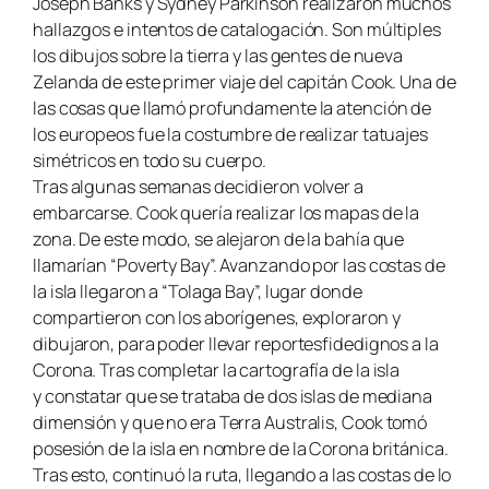
Joseph Banks y Sydney Parkinson realizaron muchos
hallazgos e intentos de catalogación. Son múltiples
los dibujos sobre la tierra y las gentes de nueva
Zelanda de este primer viaje del capitán Cook. Una de
las cosas que llamó profundamente la atención de
los europeos fue la costumbre de realizar tatuajes
simétricos en todo su cuerpo.
Tras algunas semanas decidieron volver a
embarcarse. Cook quería realizar los mapas de la
zona. De este modo, se alejaron de la bahía que
llamarían “Poverty Bay”. Avanzando por las costas de
la isla llegaron a “Tolaga Bay”, lugar donde
compartieron con los aborígenes, exploraron y
dibujaron, para poder llevar reportesfidedignos a la
Corona. Tras completar la cartografía de la isla
y constatar que se trataba de dos islas de mediana
dimensión y que no era Terra Australis
,
Cook tomó
posesión de la isla en nombre de la Corona británica.
Tras esto, continuó la ruta, llegando a las costas de lo