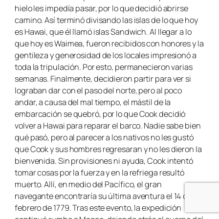
hielo les impedía pasar, por lo que decidió abrirse
camino. Así terminó divisando las islas de lo que hoy
es Hawai, que él llamó islas Sandwich. Al llegar a lo
que hoy es Waimea, fueron recibidos con honores y la
gentileza y generosidad de los locales impresionó a
toda la tripulación. Por esto, permanecieron varias
semanas. Finalmente, decidieron partir para ver si
lograban dar con el paso del norte, pero al poco
andar, a causa del mal tiempo, el mástil de la
embarcación se quebró, por lo que Cook decidió
volver a Hawai para reparar el barco. Nadie sabe bien
qué pasó, pero al parecer a los nativos no les gustó
que Cook y sus hombres regresaran y no les dieron la
bienvenida. Sin provisiones ni ayuda, Cook intentó
tomar cosas por la fuerza y en la refriega resultó
muerto. Allí, en medio del Pacífico, el gran
navegante encontraría su última aventura el 14 de
febrero de 1779. Tras este evento, la expedición