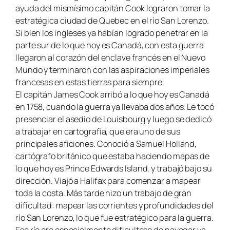
ayuda del mismísimo capitán Cook lograron tomar la
estratégica ciudad de Quebec en el río San Lorenzo.
Si bien los ingleses ya habían logrado penetrar en la
parte sur de lo que hoy es Canadá, con esta guerra
llegaron al corazón del enclave francés en el Nuevo
Mundo y terminaron con las aspiraciones imperiales
francesas en estas tierras para siempre.
El capitán James Cook arribó a lo que hoy es Canadá
en 1758, cuando la guerra ya llevaba dos años. Le tocó
presenciar el asedio de Louisbourg y luego se dedicó
a trabajar en cartografía, que era uno de sus
principales aficiones. Conoció a Samuel Holland,
cartógrafo británico que estaba haciendo mapas de
lo que hoy es Prince Edwards Island, y trabajó bajo su
dirección. Viajó a Halifax para comenzar a mapear
toda la costa. Más tarde hizo un trabajo de gran
dificultad: mapear las corrientes y profundidades del
río San Lorenzo, lo que fue estratégico para la guerra.
Ese río era especialmente dificultoso de navegar ya