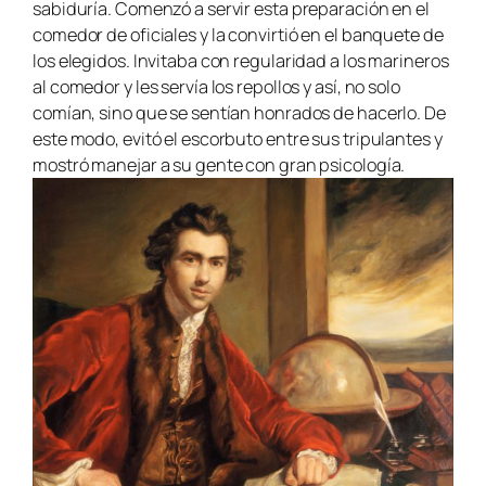
sabiduría. Comenzó a servir esta preparación en el
comedor de oficiales y la convirtió en el banquete de
los elegidos. Invitaba con regularidad a los marineros
al comedor y les servía los repollos y así, no solo
comían, sino que se sentían honrados de hacerlo. De
este modo, evitó el escorbuto entre sus tripulantes y
mostró manejar a su gente con gran psicología.