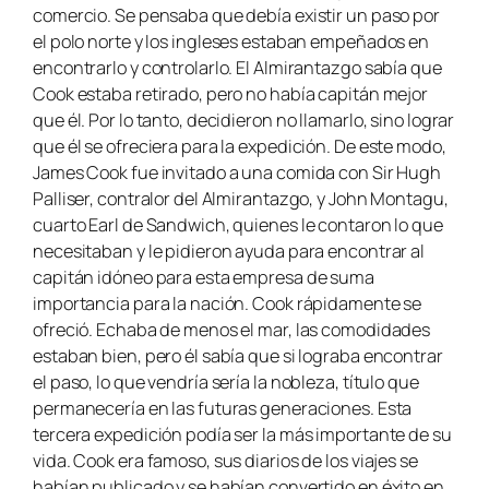
comercio. Se pensaba que debía existir un paso por
el polo norte y los ingleses estaban empeñados en
encontrarlo y controlarlo. El Almirantazgo sabía que
Cook estaba retirado, pero no había capitán mejor
que él. Por lo tanto, decidieron no llamarlo, sino lograr
que él se ofreciera para la expedición. De este modo,
James Cook fue invitado a una comida con Sir Hugh
Palliser, contralor del Almirantazgo, y John Montagu,
cuarto Earl de Sandwich, quienes le contaron lo que
necesitaban y le pidieron ayuda para encontrar al
capitán idóneo para esta empresa de suma
importancia para la nación. Cook rápidamente se
ofreció. Echaba de menos el mar, las comodidades
estaban bien, pero él sabía que si lograba encontrar
el paso, lo que vendría sería la nobleza, título que
permanecería en las futuras generaciones. Esta
tercera expedición podía ser la más importante de su
vida. Cook era famoso, sus diarios de los viajes se
habían publicado y se habían convertido en éxito en