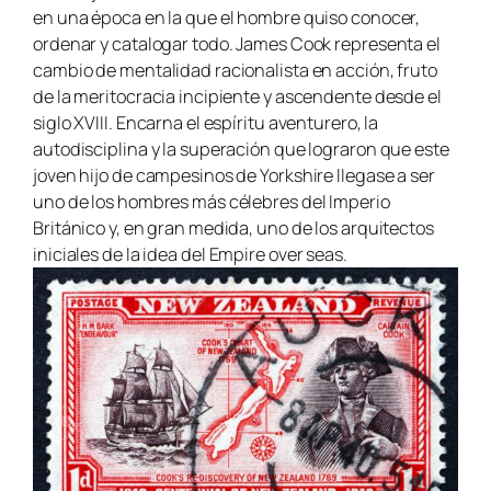
en una época en la que el hombre quiso conocer,
ordenar y catalogar todo. James Cook representa el
cambio de mentalidad racionalista en acción, fruto
de la meritocracia incipiente y ascendente desde el
siglo XVIII. Encarna el espíritu aventurero, la
autodisciplina y la superación que lograron que este
joven hijo de campesinos de Yorkshire llegase a ser
uno de los hombres más célebres del Imperio
Británico y, en gran medida, uno de los arquitectos
iniciales de la idea del
Empire over seas.