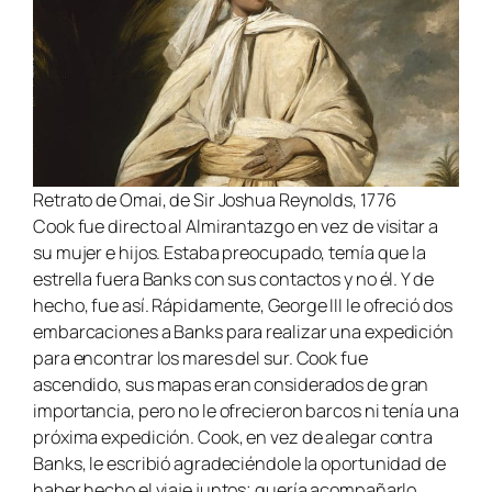
Retrato de Omai, de Sir Joshua Reynolds, 1776
Cook fue directo al Almirantazgo en vez de visitar a
su mujer e hijos. Estaba preocupado, temía que la
estrella fuera Banks con sus contactos y no él. Y de
hecho, fue así. Rápidamente, George III le ofreció dos
embarcaciones a Banks para realizar una expedición
para encontrar los mares del sur. Cook fue
ascendido, sus mapas eran considerados de gran
importancia, pero no le ofrecieron barcos ni tenía una
próxima expedición. Cook, en vez de alegar contra
Banks, le escribió agradeciéndole la oportunidad de
haber hecho el viaje juntos; quería acompañarlo.