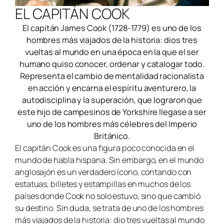
EL CAPITÁN COOK
El capitán James Cook (1728-1779) es uno de los
hombres más viajados de la historia: dios tres
vueltas al mundo en una época en la que el ser
humano quiso conocer, ordenar y catalogar todo.
Representa el cambio de mentalidad racionalista
en acción y encarna el espíritu aventurero, la
autodisciplina y la superación, que lograron que
este hijo de campesinos de Yorkshire llegase a ser
uno de los hombres más célebres del Imperio
Británico.
El capitán Cook es una figura poco conocida en el
mundo de habla hispana. Sin embargo, en el mundo
anglosajón es un verdadero ícono, contando con
estatuas, billetes y estampillas en muchos de los
países donde Cook no solo estuvo, sino que cambió
su destino. Sin duda, se trata de uno de los hombres
más viajados de la historia: dio tres vueltas al mundo