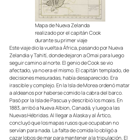
Mapa de Nueva Zelanda
realizado por el capitán Cook
durante su primer viaje
Este viaje dio la vuelta a África, pasando por Nueva
Zelandia y Tahití, donde dejaron a Omai para luego
seguir camino al norte. El genio de Cook se vio
afectado, ya no era el mismo. El capitán templado, de
decisiones mesuradas, había desaparecido. Era
irascible y complejo. En la Isla de Morea ordenó matar
a aldeanos por haberse comido la cabra del barco.
Pasó por la Isla de Pascua y describió los moais. En
1883, arribó a Nueva Albion, Canadá, y luego a las
Nuevas Hébridas. Al llegar a Alaska y al Ártico,
concluyó que los mapas rusos que ocupaban no
servían para nada. La falta de comida lo obligó a
cazar lobos de mar para mantener a la tripulación. El