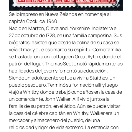
Sello impreso en Nueva Zelanda en homenaje al
capitán Cook, ca. 1940
Nació en Marton, Cleveland, Yorkshire, Inglaterra el
27 de octubre de 1728, en una familia campesina. Sus
biógrafos insisten que desde la colina de su casa se
veía el mar y que eso marcó su espíritu. Como familia
se trasladaron a un
cottage
en Great Ayton, donde el
patrón del lugar, Thomas Scott, notó rápidamente las
habilidades del joven y fomentó su educación.
Siendo un adolescente se fue a vivir a Staithes, un
pueblo pesquero. Terminó su formación allí y luego
viajó a Whitby, donde trabajó ocho años en la casa de
un comerciante, John Walker. Allí vivió junto a la
familia de su patrón, en el ático. Aún se puede visitar
la casa del célebre capitán en Whitby. Walker era un
mercader y almacenero del pueblo, de una
religiosidad y rigor de vida extremo. La estancia con