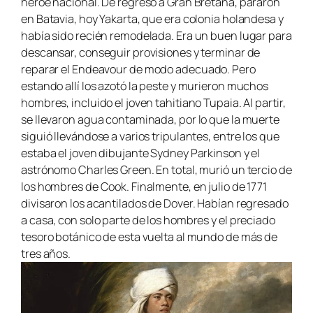
héroe nacional. De regreso a Gran Bretaña, pararon
en Batavia, hoy Yakarta, que era colonia holandesa y
había sido recién remodelada. Era un buen lugar para
descansar, conseguir provisiones y terminar de
reparar el
Endeavour
de modo adecuado. Pero
estando allí los azotó la peste y murieron muchos
hombres, incluido el joven tahitiano Tupaia. Al partir,
se llevaron agua contaminada, por lo que la muerte
siguió llevándose a varios tripulantes, entre los que
estaba el joven dibujante Sydney Parkinson y el
astrónomo Charles Green. En total, murió un tercio de
los hombres de Cook. Finalmente, en julio de 1771
divisaron los acantilados de Dover. Habían regresado
a casa, con solo parte de los hombres y el preciado
tesoro botánico de esta vuelta al mundo de más de
tres años.