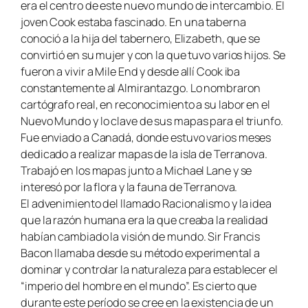
era el centro de este nuevo mundo de intercambio. El
joven Cook estaba fascinado. En una taberna
conoció a la hija del tabernero, Elizabeth, que se
convirtió en su mujer y con la que tuvo varios hijos. Se
fueron a vivir a Mile End y desde allí Cook iba
constantemente al Almirantazgo. Lo nombraron
cartógrafo real, en reconocimiento a su labor en el
Nuevo Mundo y lo clave de sus mapas para el triunfo.
Fue enviado a Canadá, donde estuvo varios meses
dedicado a realizar mapas de la isla de Terranova.
Trabajó en los mapas junto a Michael Lane y se
interesó por la flora y la fauna de Terranova.
El advenimiento del llamado Racionalismo y la idea
que la razón humana era la que creaba la realidad
habían cambiado la visión de mundo. Sir Francis
Bacon llamaba desde su método experimental a
dominar y controlar la naturaleza para establecer el
“imperio del hombre en el mundo”. Es cierto que
durante este período se cree en la existencia de un