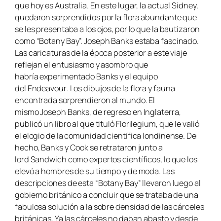
que hoy es Australia. En este lugar, la actual Sidney,
quedaron sorprendidos por la flora abundante que
se les presentaba a los ojos, por lo que la bautizaron
como “Botany Bay”. Joseph Banks estaba fascinado.
Las caricaturas de la época posterior a este viaje
reflejan el entusiasmo y asombro que
habría experimentado Banks y el equipo
del
Endeavour
. Los dibujos de la flora y fauna
encontrada sorprendieron al mundo. El
mismo Joseph Banks, de regreso en Inglaterra,
publicó un libro al que tituló
Florilegium
, que le valió
el elogio de la comunidad científica londinense. De
hecho, Banks y Cook se retrataron junto a
lord Sandwich como expertos científicos, lo que los
elevó a hombres de su tiempo y de moda. Las
descripciones de esta “Botany Bay” llevaron luego al
gobierno británico a concluir que se trataba de una
fabulosa solución a la sobre densidad de las cárceles
británicas. Ya las cárceles no daban abasto y desde