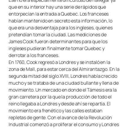
que en su interior hay una serie de rápidos que
entorpecían la entrada a Quebec. Los franceses
habían mantenido en secreto esta información, lo
que era una desventaja para los ingleses, quienes
pretendían tomar la ciudad. Las mediciones de
James Cook fueron determinantes para que los
ingleses pudieran finalmente tomar Quebec y
derrotar a los franceses.
En 1760, Cook regresó a Londres y se instaló en la
zona de Mall, para estar cerca del Almirantazgo. En la
segunda mitad del siglo XVIII, Londres había crecido
mucho y se trataba de una ciudad bullante y llena de
movimiento. Un mercado en donde el Támesis era la
gran carretera por la que la producción de todo el
reino llegaba a Londres y desde ahí se repartía. El
movimiento era frenético y las calles estaban
repletas de gente. Con el avance de la Revolución
Industrial comenzó a proliferar el consumo y Londres