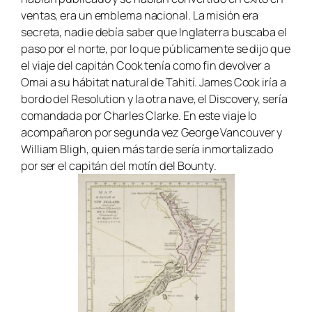
ventas, era un emblema nacional. La misión era
secreta, nadie debía saber que Inglaterra buscaba el
paso por el norte, por lo que públicamente se dijo que
el viaje del capitán Cook tenía como fin devolver a
Omai a su hábitat natural de Tahití. James Cook iría a
bordo del
Resolution
y la otra nave, el
Discovery,
sería
comandada por Charles Clarke. En este viaje lo
acompañaron por segunda vez George Vancouver y
William Bligh, quien más tarde sería inmortalizado
por ser el capitán del motín del
Bounty
.