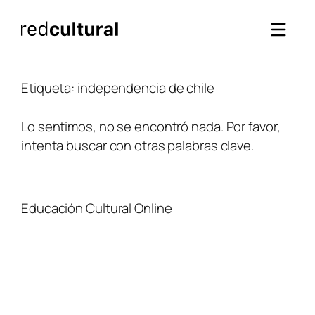
Saltar
al
contenido
Etiqueta:
independencia de chile
Lo sentimos, no se encontró nada. Por favor,
intenta buscar con otras palabras clave.
Educación Cultural Online
NOSOTROS
FACEBOOK
TIENDA
ARTÍCULOS
YOUTUBE
TÉRMINOS Y CONDICIONES
CURSOS
INSTAGRAM
CONTACTO
TWITTER